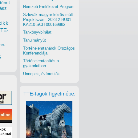
ténet
Nemzeti Emlékezet Program
ász
Szlovák-magyar közös múlt -
Projektszám: 2023-2-HU01-
cikk
KA210-SCH-000169882
TTE-
Tankönyvbírálat
Tanulmányút
vita
Történelemtanárok Országos
Konferenciája
s
Történelemtanítás a
gyakorlatban
Ünnepek, évfordulók
TTE-tagok figyelmébe: