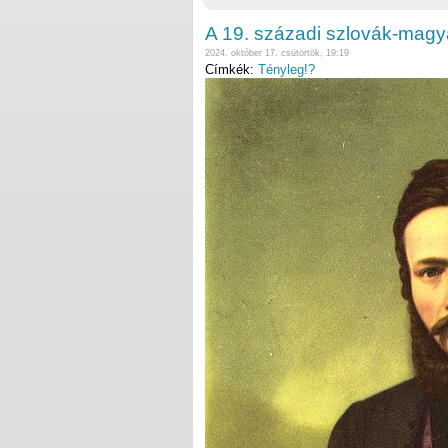
A 19. századi szlovák-magy
2024. október 17. csütörtök, 19:19
Címkék:
Tényleg!?