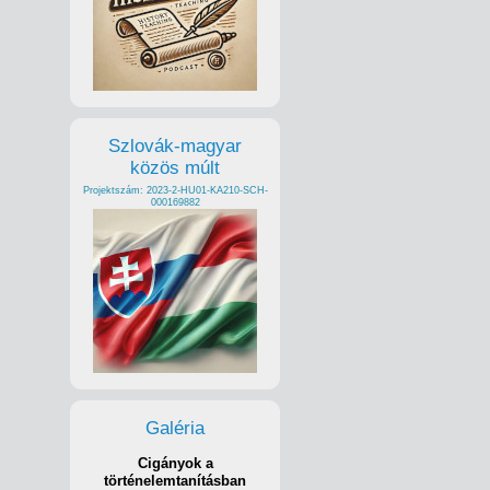
Szlovák-magyar
közös múlt
Projektszám: 2023-2-HU01-KA210-SCH-
000169882
Galéria
Cigányok a
történelemtanításban