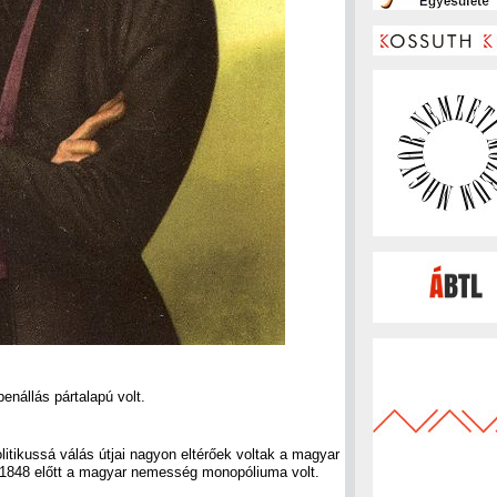
nállás pártalapú volt.
litikussá válás útjai nagyon eltérőek voltak a magyar
ás 1848 előtt a magyar nemesség monopóliuma volt.