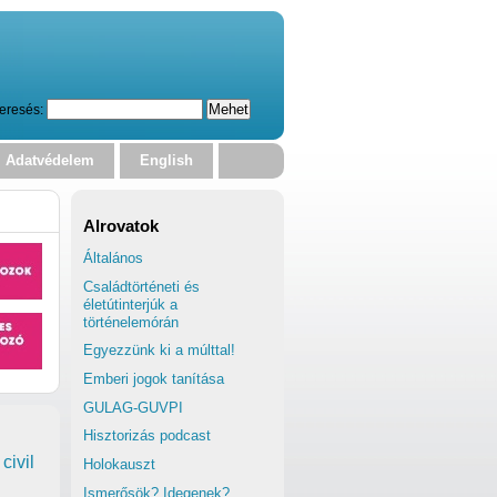
eresés:
Adatvédelem
English
Alrovatok
Általános
Családtörténeti és
életútinterjúk a
történelemórán
Egyezzünk ki a múlttal!
Emberi jogok tanítása
GULAG-GUVPI
Hisztorizás podcast
civil
Holokauszt
Ismerősök? Idegenek?