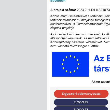
Bővebben
A projekt száma:
2023-2-HU01-KA210-S
Közös múlt: ismeretekkel a történelmi tév
történelemtanárok munkájának támogatása
konferenciával. A Történelemtanárok Egyl
Napunk projektje.
Az Európai Unió finanszírozásával. Az itt 
álláspontját képviselik, és nem feltétlen
Közalapítvány hivatalos véleményét. Sem
nem vonható felelősségre miattuk.
Akkor tudunk 