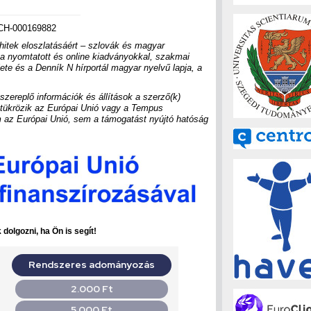
CH-000169882
hitek eloszlatásáért – szlovák és magyar
 nyomtatott és online kiadványokkal, szakmai
ete és a Denník N hírportál magyar nyelvű lapja, a
szereplő információk és állítások a szerző(k)
ül tükrözik az Európai Unió vagy a Tempus
 az Európai Unió, sem a támogatást nyújtó hatóság
dolgozni, ha Ön is segít!