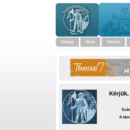
Címlap
Hírek
Tallózó
Kérjük,
Szám
A tám