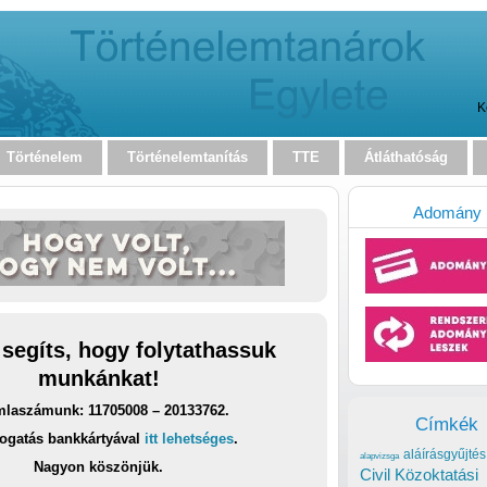
K
Történelem
Történelemtanítás
TTE
Átláthatóság
Adomány
 segíts, hogy folytathassuk
munkánkat!
laszámunk: 11705008 – 20133762.
Címkék
ogatás bankkártyával
itt lehetséges
.
aláírásgyűjtés
alapvizsga
Nagyon köszönjük.
Civil Közoktatási