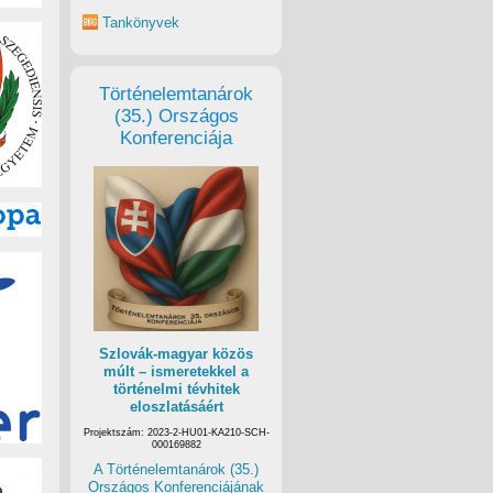
Tankönyvek
Történelemtanárok
(35.) Országos
Konferenciája
Szlovák-magyar közös
múlt – ismeretekkel a
történelmi tévhitek
eloszlatásáért
Projektszám: 2023-2-HU01-KA210-SCH-
000169882
A Történelemtanárok (35.)
Országos Konferenciájának