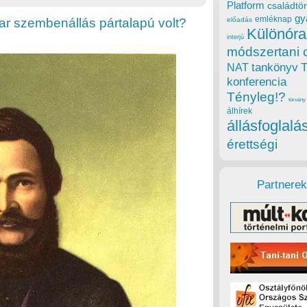
Platform
családtör
gy
emléknap
ar szembenállás pártalapú volt?
előadás
Különóra
interjú
módszertani 
tankönyv
NAT
konferencia
Tényleg!?
törvény
álhírek
állásfoglalá
érettségi
Partnerek