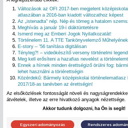
Változások az OFI 2017-ben megjelent középiskolai
atlaszában a 2016-ban kiadott változathoz képest
Az „istenadta” nép. Nép és tömeg a hatalom szems
Meghívás a január 19-i diáktüntetésre
Ismerd meg az Emberi Jogok Nyilatkozatát!
Történelem 11. A TTE Tankönyvelemző Műhelyének k
E-story – ’56 tanítása digitálisan
Tényleg?! – videókészítő verseny történelmi legend
Meg kell erősíteni a hazafias nevelést a történelem
Ennek a hírnek minden érettségiző örülni fog: bármi
lehet használni a töriérettségin
Közérdekű: Bármely középiskolai történelematlasz 
2017/18-as tanévben az érettségin!
Az elsőközlések fontosságát növeli és nagyságrendekke
átvételek, illetve az erre hivatkozó anyagok nézettsége.
Akkor tudunk dolgozni, ha Ön is segít!