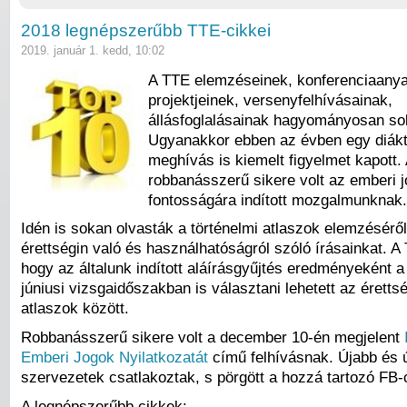
2018 legnépszerűbb TTE-cikkei
2019. január 1. kedd, 10:02
A TTE elemzéseinek, konferenciaanya
projektjeinek, versenyfelhívásainak,
állásfoglalásainak hagyományosan so
Ugyanakkor ebben az évben egy diákt
meghívás is kiemelt figyelmet kapott.
robbanásszerű sikere volt az emberi 
fontosságára indított mozgalmunknak.
Idén is sokan olvasták a történelmi atlaszok elemzéséről
érettségin való és használhatóságról szóló írásainkat. A
hogy az általunk indított aláírásgyűjtés eredményeként 
júniusi vizsgaidőszakban is választani lehetett az éretts
atlaszok között.
Robbanásszerű sikere volt a december 10-én megjelent
Emberi Jogok Nyilatkozatát
című felhívásnak. Újabb és 
szervezetek csatlakoztak, s pörgött a hozzá tartozó FB-c
A legnépszerűbb cikkek: