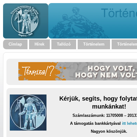
Címlap
Hírek
Tallózó
Történelem
Történele
Kérjük, segíts, hogy folyt
munkánkat!
Számlaszámunk: 11705008 – 2013
A támogatás bankkártyával
itt lehe
Nagyon köszönjük.