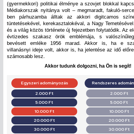
(gyermekkori) politikai élménye a szovjet blokkal kapc
Médiakorszak nyitánya volt – megmaradt, fakuló-serc
ben párhuzamba álltak az akkori digitcamos szín
tüntetésekével, kerekasztalokéval, a Nagy Temetéséve
és a világ közös története új fejezetben folytatódik. Az e
évtizedes szakasz örök emblémája, s valószínűle
bevésett emléke 1956 marad. Akkor is, ha e sz
villanásnyi ideje volt, akkor is, ha jelentése az idő előr
számosabb lesz.
Akkor tudunk dolgozni, ha Ön is segít!