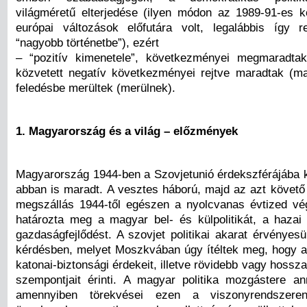
világméretű elterjedése (ilyen módon az 1989-91-es k
európai változások előfutára volt, legalábbis így 
“nagyobb történetbe”), ezért
– “pozitív kimenetele”, következményei megmaradtak
közvetett negatív következményei rejtve maradtak (mar
feledésbe merültek (merülnek).
1. Magyarország és a világ – előzmények
Magyarország 1944-ben a Szovjetunió érdekszférájába ke
abban is maradt. A vesztes háború, majd az azt követő 
megszállás 1944-től egészen a nyolcvanas évtized vé
határozta meg a magyar bel- és külpolitikát, a hazai
gazdaságfejlődést. A szovjet politikai akarat érvényes
kérdésben, melyet Moszkvában úgy ítéltek meg, hogy a
katonai-biztonsági érdekeit, illetve rövidebb vagy hosszab
szempontjait érinti. A magyar politika mozgástere ann
amennyiben törekvései ezen a viszonyrendszeren