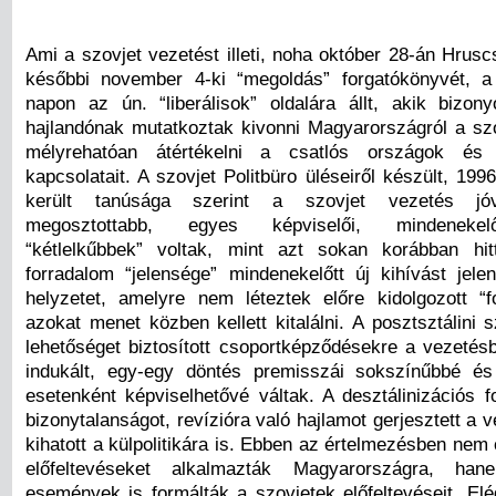
Ami a szovjet vezetést illeti, noha október 28-án Hrusc
későbbi november 4-ki “megoldás” forgatókönyvét, a
napon az ún. “liberálisok” oldalára állt, akik bizonyo
hajlandónak mutatkoztak kivonni Magyarországról a szo
mélyrehatóan átértékelni a csatlós országok és 
kapcsolatait. A szovjet Politbüro üléseiről készült, 199
került tanúsága szerint a szovjet vezetés jóv
megosztottabb, egyes képviselői, mindenekel
“kétlelkűbbek” voltak, mint azt sokan korábban hi
forradalom “jelensége” mindenekelőtt új kihívást jelen
helyzetet, amelyre nem léteztek előre kidolgozott “f
azokat menet közben kellett kitalálni. A posztsztálini 
lehetőséget biztosított csoportképződésekre a vezetésb
indukált, egy-egy döntés premisszái sokszínűbbé és
esetenként képviselhetővé váltak. A desztálinizációs f
bizonytalanságot, revízióra való hajlamot gerjesztett a 
kihatott a külpolitikára is. Ebben az értelmezésben nem
előfeltevéseket alkalmazták Magyarországra, h
események is formálták a szovjetek előfeltevéseit. Elé