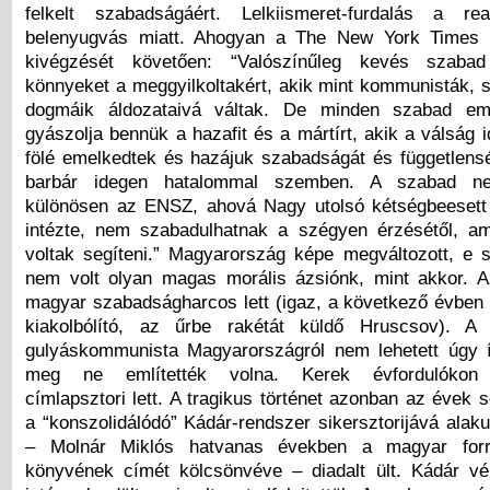
felkelt szabadságáért. Lelkiismeret-furdalás a rea
belenyugvás miatt. Ahogyan a The New York Times 
kivégzését követően: “Valószínűleg kevés szabad
könnyeket a meggyilkoltakért, akik mint kommunisták, s
dogmáik áldozataivá váltak. De minden szabad emb
gyászolja bennük a hazafit és a mártírt, akik a válság
fölé emelkedtek és hazájuk szabadságát és függetlens
barbár idegen hatalommal szemben. A szabad ne
különösen az ENSZ, ahová Nagy utolsó kétségbeesett 
intézte, nem szabadulhatnak a szégyen érzésétől, am
voltak segíteni.” Magyarország képe megváltozott, e
nem volt olyan magas morális ázsiónk, mint akkor. 
magyar szabadságharcos lett (igaz, a következő évben a
kiakolbólító, az űrbe rakétát küldő Hruscsov). A “l
gulyáskommunista Magyarországról nem lehetett úgy í
meg ne említették volna. Kerek évfordulókon
címlapsztori lett. A tragikus történet azonban az évek 
a “konszolidálódó” Kádár-rendszer sikersztorijává alaku
– Molnár Miklós hatvanas években a magyar forra
könyvének címét kölcsönvéve – diadalt ült. Kádár v