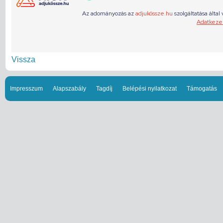
Vissza
Impresszum
Alapszabály
Tagdíj
Belépési nyilatkozat
Támogatás