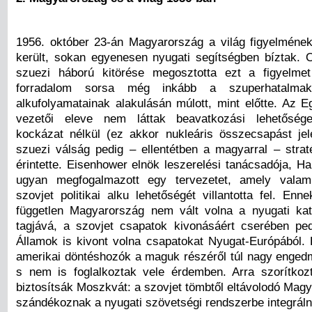
1956. október 23-án Magyarország a világ figyelméne
került, sokan egyenesen nyugati segítségben bíztak. 
szuezi háború kitörése megosztotta ezt a figyelm
forradalom sorsa még inkább a szuperhatalmak 
alkufolyamatainak alakulásán múlott, mint előtte. Az E
vezetői eleve nem láttak beavatkozási lehetősége
kockázat nélkül (ez akkor nukleáris összecsapást jele
szuezi válság pedig – ellentétben a magyarral – straté
érintette. Eisenhower elnök leszerelési tanácsadója, H
ugyan megfogalmazott egy tervezetet, amely valamif
szovjet politikai alku lehetőségét villantotta fel. En
független Magyarország nem vált volna a nyugati ka
tagjává, a szovjet csapatok kivonásáért cserében pe
Államok is kivont volna csapatokat Nyugat-Európából.
amerikai döntéshozók a maguk részéről túl nagy enged
s nem is foglalkoztak vele érdemben. Arra szorítkoz
biztosítsák Moszkvát: a szovjet tömbtől eltávolodó Mag
szándékoznak a nyugati szövetségi rendszerbe integráln