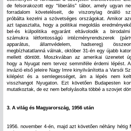
de felsorakozott egy “liberális” tábor, amely ugyan n
forradalom követeléseit, de viszonylag önálló sz
próbálta kezelni a szövetséges országokat. Amikor 
azt tapasztalta, hogy a politikai megoldás eredménye
bel-és külpolitika egyaránt eltávolodik a birodalm
számukra létfontosságú intézményrendszerek (pár
apparátus, államvédelem, hadsereg) össze
megbízhatatlanná válnak, október 31-én egy újabb kato
mellett döntött. Moszkvában az amerikai üzenetet ú
hogy a Nyugat nem tervez semmiféle érdemi lépést. A
invázió első jeleire Nagy Imre kinyilvánította a Varsói S
kilépést és a semlegességet, ám a lépés nem kelt
visszhangot Nyugaton. Ezt követően Budapesten kons
mutatkoztak, de ez nem befolyásolta többé a szovjet dö
3. A világ és Magyarország, 1956 után
1956. november 4-én, majd azt követően néhány hétig