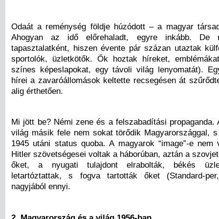
Odaát a reménység földje húzódott – a magyar társa
Ahogyan az idő előrehaladt, egyre inkább. De 
tapasztalatként, hiszen évente pár százan utaztak külf
sportolók, üzletkötők. Ők hoztak híreket, emblémákat 
színes képeslapokat, egy távoli világ lenyomatát). Eg
hírei a zavaróállomások keltette recsegésen át szűrődt
alig érthetően.
Mi jött be? Némi zene és a felszabadítási propaganda.
világ másik fele nem sokat törődik Magyarországgal, s 
1945 utáni status quoba. A magyarok “image”-e nem vo
Hitler szövetségesei voltak a háborúban, aztán a szovje
őket, a nyugati tulajdont elrabolták, békés üzl
letartóztattak, s fogva tartották őket (Standard-pe
nagyjából ennyi.
2. Magyarország és a világ 1956-ban