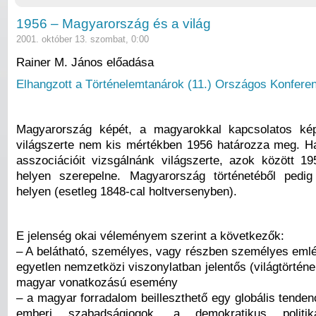
1956 – Magyarország és a világ
2001. október 13. szombat, 0:00
Rainer M. János előadása
Elhangzott a Történelemtanárok (11.) Országos Konferen
Magyarország képét, a magyarokkal kapcsolatos ké
világszerte nem kis mértékben 1956 határozza meg. 
asszociációit vizsgálnánk világszerte, azok között 19
helyen szerepelne. Magyarország történetéből pedig
helyen (esetleg 1848-cal holtversenyben).
E jelenség okai véleményem szerint a következők:
– A belátható, személyes, vagy részben személyes eml
egyetlen nemzetközi viszonylatban jelentős (világtörténe
magyar vonatkozású esemény
– a magyar forradalom beilleszthető egy globális tende
emberi szabadságjogok, a demokratikus politik