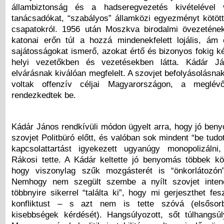
állambiztonság és a hadseregvezetés kivételével 
tanácsadókat, “szabályos” államközi egyezményt kötöt
csapatokról. 1956 után Moszkva birodalmi övezeténe
katonai erőn túl a hozzá mindenekfelett lojális, ám
sajátosságokat ismerő, azokat értő és bizonyos fokig ké
helyi vezetőkben és vezetésekben látta. Kádár J
elvárásnak kiválóan megfelelt. A szovjet befolyásolásn
voltak offenzív céljai Magyarországon, a meglév
rendezkedtek be.
Kádár János rendkívüli módon ügyelt arra, hogy jó beny
szovjet Politbüró előtt, és valóban sok mindent “be tudot
kapcsolattartást igyekezett ugyanúgy monopolizálni
Rákosi tette. A Kádár keltette jó benyomás többek köz
hogy viszonylag szűk mozgásterét is “önkorlátozón”
Nemhogy nem szegült szembe a nyílt szovjet inten
többnyire sikerrel “találta ki”, hogy mi gerjeszthet fes
konfliktust – s azt nem is tette szóvá (elsőso
kisebbségek kérdését). Hangsúlyozott, sőt túlhangsúl