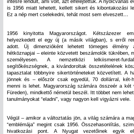
intésre lendült, ami volt, azt elfelejtettük. A nyolcvanas
is 1956 miatt lehetett, kellett sikert és kibontakozási le
Ez a nép mert cselekedni, tehát most sem elveszett…
1956 kinyitotta Magyarországot. Kétszázezer em
helyezkedett el egy új (a másik világban), s erről re
adott. Új dimenzióként lehetett tömeges élmény 
hétköznapjai – eleinte közvetett beszámolók tükrében, 
személyesen. A nemzetközi lelkiismeret-furdal
segítőkészségnek, a kivándoroltak összetételének kö
tapasztalat többnyire sikertörténeteket közvetített. A 
jönnek és – először csak egyedül, 70 dollárral, két
menni is lehet. Magyarország számára összeér a két v
Füreden), mindkettő németül beszél. Itt többet nem lehe
tanulmányokat “eladni”, vagy nagyon kell vigyázni vele.
Végül – amikor a változtatás jön, a világ számára a ma
“emblémája” megint csak 1956. Összehasonlítás, szimbo
hivatkozási pont. A Nyugat vezetőinek egyik e