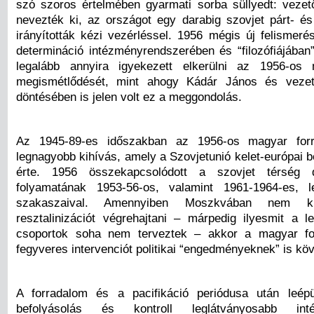
szó szoros értelmében gyarmati sorba süllyedt: veze
nevezték ki, az országot egy darabig szovjet párt- és
irányították kézi vezérléssel. 1956 mégis új felismeré
determináció intézményrendszerében és “filozófiájában”
legalább annyira igyekezett elkerülni az 1956-os
megismétlődését, mint ahogy Kádár János és vezet
döntésében is jelen volt ez a meggondolás.
Az 1945-89-es időszakban az 1956-os magyar forr
legnagyobb kihívás, amely a Szovjetunió kelet-európai 
érte. 1956 összekapcsolódott a szovjet térség de
folyamatának 1953-56-os, valamint 1961-1964-es, l
szakaszaival. Amennyiben Moszkvában nem kív
resztalinizációt végrehajtani – márpedig ilyesmit a l
csoportok soha nem terveztek – akkor a magyar for
fegyveres intervenciót politikai “engedményeknek” is köve
A forradalom és a pacifikáció periódusa után leépü
befolyásolás és kontroll leglátványosabb in