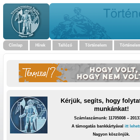
Címlap
Hírek
Tallózó
Történelem
Történele
Kérjük, segíts, hogy folyt
munkánkat!
Számlaszámunk: 11705008 – 2013
A támogatás bankkártyával
itt lehe
Nagyon köszönjük.