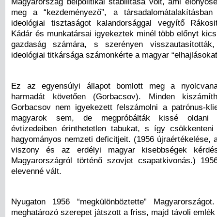
Magyarország belpolitikai stabilitása volt, ami előnyös
meg a “kezdeményező”, a társadalomátalakításban
ideológiai tisztaságot kalandorsággal vegyítő Rákosi
Kádár és munkatársai igyekeztek minél több előnyt kics
gazdaság számára, s szerényen visszautasítottá
ideológiai titkársága számonkérte a magyar “elhajlásokat
Ez az egyensúlyi állapot bomlott meg a nyolcvan
harmadát követően (Gorbacsov). Minden kiszámítha
Gorbacsov nem igyekezett felszámolni a patrónus-kli
magyarok sem, de megpróbálták kissé oldani 
évtizedeiben érinthetetlen tabukat, s így csökkenten
hagyományos nemzeti deficitjeit. (1956 újraértékelése,
viszony és az erdélyi magyar kisebbségek kérdés
Magyarországról történő szovjet csapatkivonás.) 19
elevenné vált.
Nyugaton 1956 “megkülönböztette” Magyarországot.
meghatározó szerepet játszott a friss, majd távoli emlé