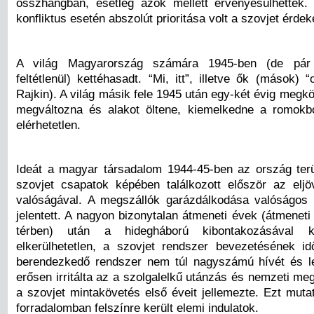
összhangban, esetleg azok mellett érvényesülhettek. 
konfliktus esetén abszolút prioritása volt a szovjet érde
A világ Magyarország számára 1945-ben (de pár
feltétlenül) kettéhasadt. “Mi, itt”, illetve ők (mások) “
Rajkin). A világ másik fele 1945 után egy-két évig megkö
megváltozna és alakot öltene, kiemelkedne a romokb
elérhetetlen.
Ideát a magyar társadalom 1944-45-ben az ország terü
szovjet csapatok képében találkozott először az elj
valóságával. A megszállók garázdálkodása valóságos
jelentett. A nagyon bizonytalan átmeneti évek (átmenet
térben) után a hidegháború kibontakozásával k
elkerülhetetlen, a szovjet rendszer bevezetésének 
berendezkedő rendszer nem túl nagyszámú hívét és lek
erősen irritálta az a szolgalelkű utánzás és nemzeti me
a szovjet mintakövetés első éveit jellemezte. Ezt muta
forradalomban felszínre került elemi indulatok.