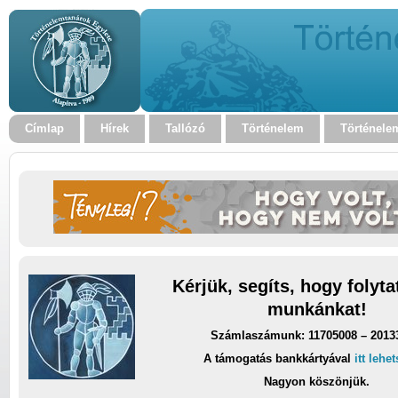
Címlap
Hírek
Tallózó
Történelem
Történele
Kérjük, segíts, hogy folyt
munkánkat!
Számlaszámunk: 11705008 – 2013
A támogatás bankkártyával
itt lehe
Nagyon köszönjük.