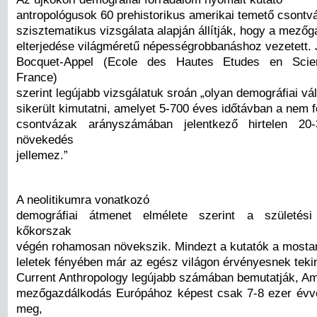
antropológusok 60 prehistorikus amerikai temető csontv
szisztematikus vizsgálata alapján állítják, hogy a mező
elterjedése világméretű népességrobbanáshoz vezetett. 
Bocquet-Appel (Ecole des Hautes Etudes en Scien
France)
szerint legújabb vizsgálatuk sroán „olyan demográfiai vál
sikerült kimutatni, amelyet 5-700 éves időtávban a nem f
csontvázak arányszámában jelentkező hirtelen 20
növekedés
jellemez.”
A neolitikumra vonatkozó
demográfiai átmenet elmélete szerint a születés
kőkorszak
végén rohamosan növekszik. Mindezt a kutatók a mostan
leletek fényében már az egész világon érvényesnek tekin
Current Anthropology legújabb számában bemutatják, A
mezőgazdálkodás Európához képest csak 7-8 ezer évve
meg,