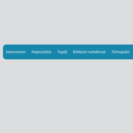
Impresszum
Alapszabály
Tagdíj
Belépési nyilatkozat
Támogatás