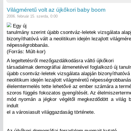
Világméretű volt az újkőkori baby boom
2006. február 15. szerda, 0:00
Egy új
tanulmány szerint újabb csontváz-leletek vizsgálata alap
bizonyíthatóvá vált a neolitikum idején lezajlott világmér
népességrobbanás.
(Forrás: Múlt-kor)
A legeltetésről mezőgazdálkodásra váltó újkőkori
társadalmak demográfiai átmenetével foglalkozó új tanul
újabb csontváz-leletek vizsgálata alapján bizonyíthatóvá 
neolitikum idején lezajlott világméretű népességrobbanás
élelemtermelés tette lehetővé az ember számára a termé
szoros függés fokozatos gyengítését. Az élelmiszerterm
mód nyomán a jégkor végétől megkezdődött a világ b
indult
el a városiasult világgazdaság története.
Az újkőkori demográfiai forradalom nyomait kutató