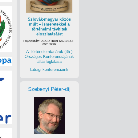
Szlovák-magyar közös
múlt – ismeretekkel a
történelmi tévhitek
eloszlatásáért
Projektszám: 2023-2-HU01-KA210-SCH-
000169882
A Történelemtanárok (35.)
Országos Konferenciájának
állásfoglalása
Eddigi konferenciáink
Szebenyi Péter-díj