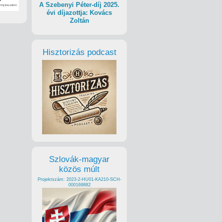
A Szebenyi Péter-díj 2025.
évi díjazottja: Kovács
Zoltán
Hisztorizás podcast
Szlovák-magyar
közös múlt
Projektszám: 2023-2-HU01-KA210-SCH-
000169882