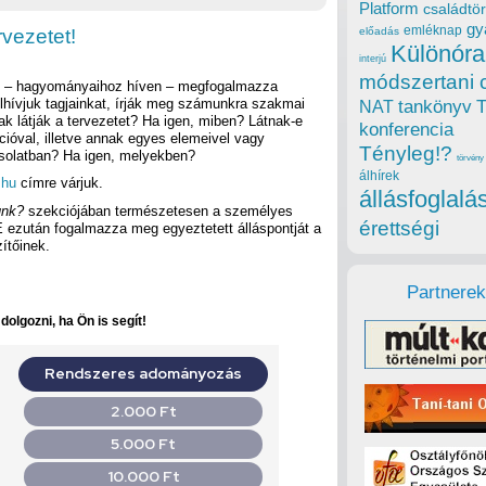
Platform
családtör
gy
emléknap
vezetet!
előadás
Különóra
interjú
módszertani 
e – hagyományaihoz híven – megfogalmazza
lhívjuk tagjainkat, írják meg számunkra szakmai
tankönyv
NAT
k látják a tervezetet? Ha igen, miben? Látnak-e
konferencia
ióval, illetve annak egyes elemeivel vagy
Tényleg!?
solatban? Ha igen, melyekben?
törvény
álhírek
.hu
címre várjuk.
állásfoglalá
unk?
szekciójában természetesen a személyes
érettségi
 ezután fogalmazza meg egyeztetett álláspontját a
zítőinek.
Partnerek
olgozni, ha Ön is segít!