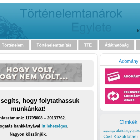
K
Történelem
Történelemtanítás
TTE
Átláthatóság
Adomány
 segíts, hogy folytathassuk
munkánkat!
laszámunk: 11705008 – 20133762.
Címkék
ogatás bankkártyával
itt lehetséges
.
aláírásgyűjtés
alapvizsga
Nagyon köszönjük.
Civil Közoktatási