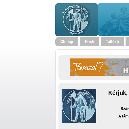
Címlap
Hírek
Tallózó
Kérjük,
Szám
A tám