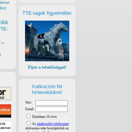
ténet
ász
TTE-tagok figyelmébe:
cikk
TTE-
vita
s
Éljen a lehetőséggel!
Iratkozzon fel
hírlevelünkre!