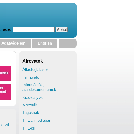
eresés:
Adatvédelem
English
Alrovatok
Állásfoglalások
Hírmondó
Információk,
alapdokumentumok
Kiadványok
Morzsák
Tagoknak
TTE a médiában
civil
TTE-díj