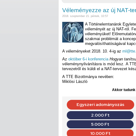
Véleményezze az új NAT-ter
2018. szeptember 21. péntek, 10:57
A Történelemtanárok Egylet
véleményét az új NAT-ról. Fe
véleményüket! Előremutatóna
szakmai problémát a koncepc
megvalósíthatóságával kapc
A véleményeket 2018. 10. 4-ig az
ml@tte
Az
október 6-i konferencia
Hogyan taníts
véleménynyilvánításra is mód lesz. A TTE
tervezetről és küldi el a NAT-tervezet kés
A TTE Bizottmánya nevében:
Miklósi László
Akkor tudunk d