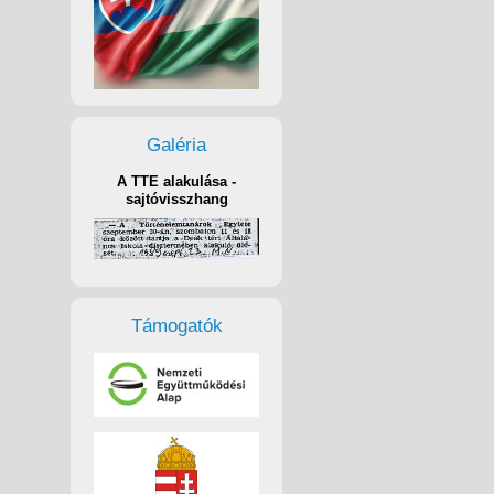
Galéria
A TTE alakulása -
sajtóvisszhang
Támogatók