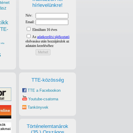
ténet
hírlevelünkre!
ász
cikk
TTE-
vita
s
TTE-közösség
TTE a Facebookon
Youtube-csatorna
Tankönyvek
Történelemtanárok
(35.) Országos