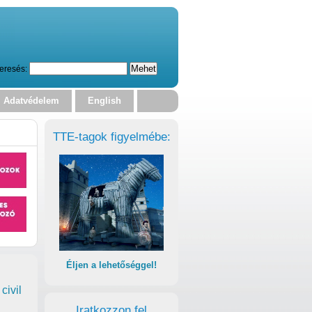
eresés:
Adatvédelem
English
TTE-tagok figyelmébe:
Éljen a lehetőséggel!
civil
Iratkozzon fel