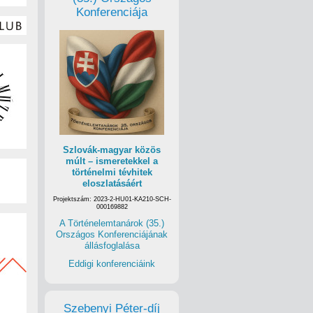
Konferenciája
Szlovák-magyar közös
múlt – ismeretekkel a
történelmi tévhitek
eloszlatásáért
Projektszám: 2023-2-HU01-KA210-SCH-
000169882
A Történelemtanárok (35.)
Országos Konferenciájának
állásfoglalása
Eddigi konferenciáink
Szebenyi Péter-díj