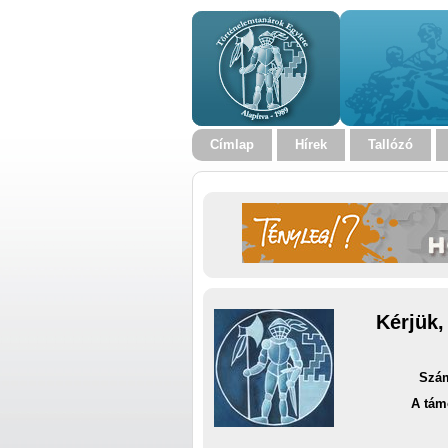
Címlap
Hírek
Tallózó
Kérjük,
Szám
A tám