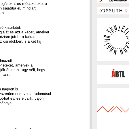
ai fogásokat és módszereket a
sajátítja el, mindjárt
ka.
ó kísérletet:
iáját és azt a képet, amelyet
zisre jutott: a farkas
 ősi időkben, s a két faj
lmazott
érleteket, amelyek a
ák átültetni: úgy véli, hogy
lítani.
n nagyon is
egyszerűen nem veszi tudomásul
t-hat év, és elválik, vajon
mánnyal.