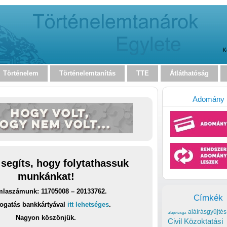
K
Történelem
Történelemtanítás
TTE
Átláthatóság
Adomány
 segíts, hogy folytathassuk
munkánkat!
laszámunk: 11705008 – 20133762.
Címkék
ogatás bankkártyával
itt lehetséges
.
aláírásgyűjtés
alapvizsga
Nagyon köszönjük.
Civil Közoktatási