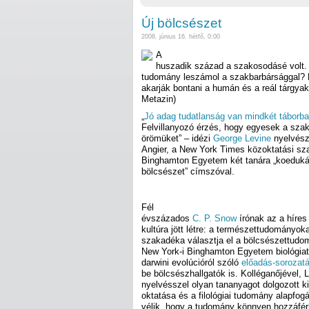
Új bölcsészet
2008. június 16. hétfő, 0:00
A
huszadik század a szakosodásé volt. 
tudomány leszámol a szakbarbársággal? E
akarják bontani a humán és a reál tárgyak 
Metazin)
„
Jó adag tudatlanság van mindkét táborb
Felvillanyozó érzés, hogy egyesek a szak
örömüket” – idézi
George Levine
nyelvészp
Angier, a New York Times közoktatási sza
Binghamton Egyetem két tanára „koedukált
bölcsészet” címszóval.
Fél
évszázados
C. P. Snow
írónak az a híres 
kultúra jött létre: a természettudományo
szakadéka választja el a bölcsészettudo
New York-i Binghamton Egyetem biológiata
darwini evolúcióról szóló
előadás-sorozatá
be bölcsészhallgatók is. Kolléganőjével,
nyelvésszel olyan tananyagot dolgozott ki
oktatása és a filológiai tudomány alapfog
vélik, hogy a tudomány könnyen hozzáfér