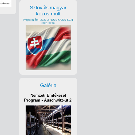
Szlovák-magyar
közös múlt
Projektszám: 2023-2-HU01-KA210-SCH-
000169882
Galéria
Nemzeti Emlékezet
Program - Auschwitz-út 2.