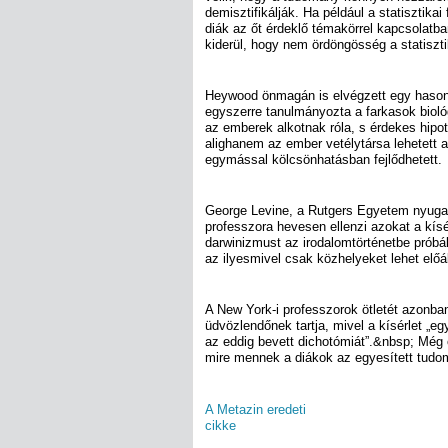
demisztifikálják. Ha például a statisztik
diák az őt érdeklő témakörrel kapcsolatban 
kiderül, hogy nem ördöngösség a statiszti
Heywood önmagán is elvégzett egy hasonl
egyszerre tanulmányozta a farkasok biológ
az emberek alkotnak róla, s érdekes hipoté
alighanem az ember vetélytársa lehetett az
egymással kölcsönhatásban fejlődhetett.
George Levine, a Rutgers Egyetem nyuga
professzora hevesen ellenzi azokat a kís
darwinizmust az irodalomtörténetbe próbálj
az ilyesmivel csak közhelyeket lehet előál
A New York-i professzorok ötletét azonba
üdvözlendőnek tartja, mivel a kísérlet „
az eddig bevett dichotómiát”.&nbsp; Még ö
mire mennek a diákok az egyesített tudo
A Metazin eredeti
cikke