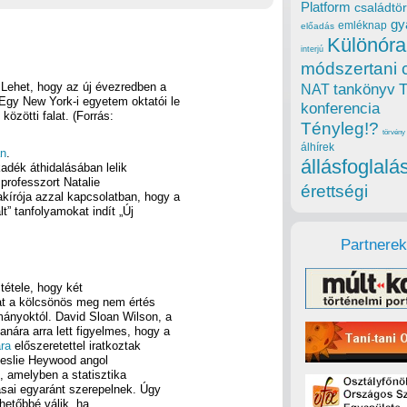
Platform
családtör
gy
emléknap
előadás
Különóra
interjú
módszertani 
Lehet, hogy az új évezredben a
tankönyv
NAT
gy New York-i egyetem oktatói le
konferencia
közötti falat. (Forrás:
Tényleg!?
törvény
álhírek
an
.
állásfoglalá
adék áthidalásában lelik
rofesszort Natalie
érettségi
kírója azzal kapcsolatban, hogy a
” tanfolyamokat indít „Új
Partnerek
tétele, hogy két
kat a kölcsönös meg nem értés
mányoktól. David Sloan Wilson, a
nára arra lett figyelmes, hogy a
ra
előszeretettel iratkoztak
 Leslie Heywood angol
, amelyben a statisztika
ásai egyaránt szerepelnek. Úgy
hetőbbé válik, ha