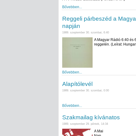
Bővebben...
Reggeli párbeszéd a Magya
napján
1989. szeptember 30. szombat, 6:40
A Magyar Rádió 6:40 és 6:
reggelén. (Leírat: Hungar
Bővebben...
Alapítólevél
1989. szeptember 30. szombat, 0:00
Bővebben...
Szakmailag kívánatos
1989. szeptember 29. péntek, 14:34
A Mai
Nap