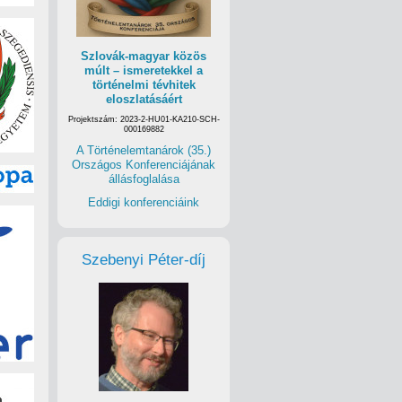
Szlovák-magyar közös
múlt – ismeretekkel a
történelmi tévhitek
eloszlatásáért
Projektszám: 2023-2-HU01-KA210-SCH-
000169882
A Történelemtanárok (35.)
Országos Konferenciájának
állásfoglalása
Eddigi konferenciáink
Szebenyi Péter-díj