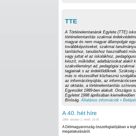
TTE
A Történelemtanárok Egylete (TTE) iskol
történelemtanítás szakmai érdekvédelmi 
magyar és nem magyar állampolgár egyar
továbbképzéseket, szakmai tanulmányut
tanításhoz, tanuláshoz használható műve
vagy juttat el az iskolákhoz, pedagógus
készít, működtet, adatbázisokat alakít 
szakvéleményt ad, pedagógiai szakmai sz
tagjainak s az érdeklődőknek. Szükség 
más is részesülhet közhasznú szolgálta
az információnyújtás, az információcser
az oktatás, a történelemtanítás színvo
Egyesület 1989-ben alakult. Országos 
Egyletet 1998 áprilisában kiemelkedően
Bíróság.
Általános információk • Belépés
A 40. hét híre
1989. október 2. hétfő, 15:04
A Délmagyarország összefoglalójában a leg
megalakulásáról.