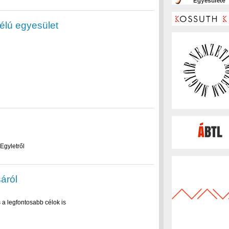
élú egyesület
Egyletről
áról
 a legfontosabb célok is