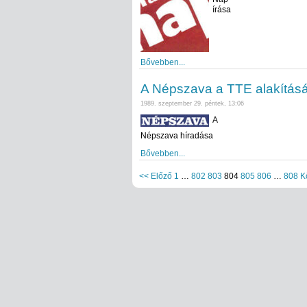
írása
Bővebben...
A Népszava a TTE alakításá
1989. szeptember 29. péntek, 13:06
A
Népszava híradása
Bővebben...
<< Előző
1
…
802
803
804
805
806
…
808
K