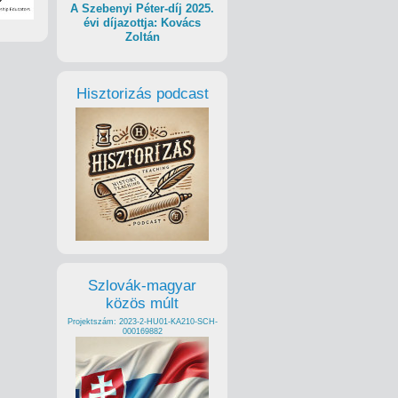
A Szebenyi Péter-díj 2025.
évi díjazottja: Kovács
Zoltán
Hisztorizás podcast
Szlovák-magyar
közös múlt
Projektszám: 2023-2-HU01-KA210-SCH-
000169882