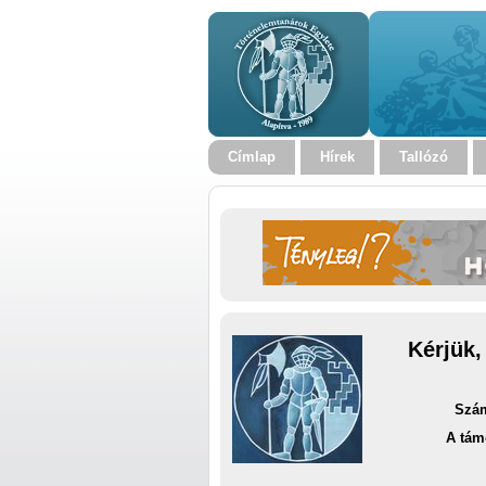
Címlap
Hírek
Tallózó
Kérjük,
Szám
A tám