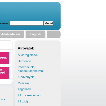
eresés:
Adatvédelem
English
Alrovatok
Állásfoglalások
Hírmondó
Információk,
alapdokumentumok
Kiadványok
Morzsák
Tagoknak
TTE a médiában
civil
TTE-díj