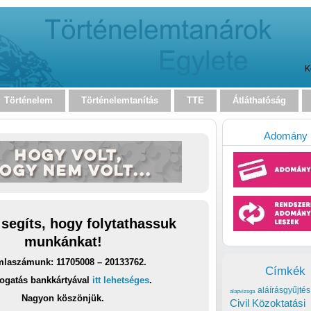
K
Történelem
Történelemtanítás
TTE
Átláthatóság
Adomány
 segíts, hogy folytathassuk
munkánkat!
laszámunk: 11705008 – 20133762.
Címkék
ogatás bankkártyával
itt lehetséges
.
aláírásgyűjtés
alapvizsga
Nagyon köszönjük.
Civil Közoktatási