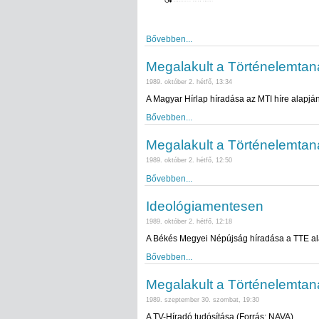
Bővebben...
Megalakult a Történelemtan
1989. október 2. hétfő, 13:34
A Magyar Hírlap híradása az MTI híre alapjá
Bővebben...
Megalakult a Történelemtan
1989. október 2. hétfő, 12:50
Bővebben...
Ideológiamentesen
1989. október 2. hétfő, 12:18
A Békés Megyei Népújság híradása a TTE al
Bővebben...
Megalakult a Történelemtan
1989. szeptember 30. szombat, 19:30
A TV-Híradó tudósítása (Forrás: NAVA)