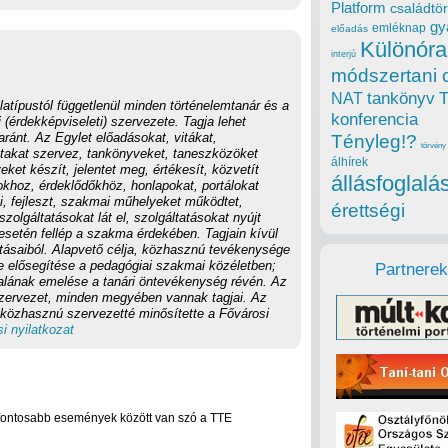
Platform
családtör
gy
emléknap
előadás
Különóra
interjú
módszertani 
tankönyv
NAT
atípustól függetlenül minden történelemtanár és a
konferencia
(érdekképviseleti) szervezete. Tagja lehet
ánt. Az Egylet előadásokat, vitákat,
Tényleg!?
törvény
akat szervez, tankönyveket, taneszközöket
álhírek
ket készít, jelentet meg, értékesít, közvetít
állásfoglalá
okhoz, érdeklődőkhöz, honlapokat, portálokat
ki, fejleszt, szakmai műhelyeket működtet,
érettségi
olgáltatásokat lát el, szolgáltatásokat nyújt
esetén fellép a szakma érdekében. Tagjain kívül
tásaiból. Alapvető célja, közhasznú tevékenysége
e elősegítése a pedagógiai szakmai közéletben;
Partnerek
nalának emelése a tanári öntevékenység révén. Az
szervezet, minden megyében vannak tagjai. Az
 közhasznú szervezetté minősítette a Fővárosi
i nyilatkozat
fontosabb események között van szó a TTE