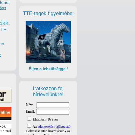
ténet
ász
TTE-tagok figyelmébe:
cikk
TTE-
vita
s
Éljen a lehetőséggel!
Iratkozzon fel
hírlevelünkre!