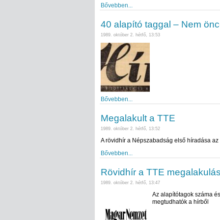
Bővebben...
40 alapító taggal – Nem önc
1989. október 2. hétfő, 13:53
Bővebben...
Megalakult a TTE
1989. október 2. hétfő, 13:52
A rövidhír a Népszabadság első híradása az 
Bővebben...
Rövidhír a TTE megalakulás
1989. október 2. hétfő, 13:47
Az alapítótagok száma és
megtudhatók a hírből