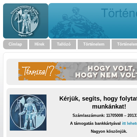
Címlap
Hírek
Tallózó
Történelem
Történele
Kérjük, segíts, hogy folyt
munkánkat!
Számlaszámunk: 11705008 – 2013
A támogatás bankkártyával
itt lehe
Nagyon köszönjük.