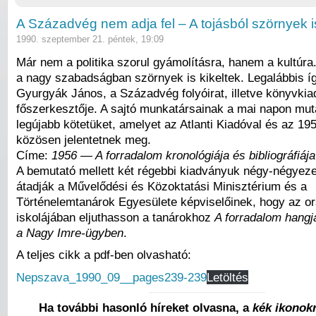
A Századvég nem adja fel – A tojásból szörnyek is
1990. szeptember 21. péntek, 19:09
Már nem a politika szorul gyámolításra, hanem a kultúra.
a nagy szabadságban szörnyek is kikeltek. Legalábbis íg
Gyurgyák János, a Századvég folyóirat, illetve könyvkia
főszerkesztője. A sajtó munkatársainak a mai napon mut
legújabb kötetüket, amelyet az Atlanti Kiadóval és az 195
közösen jelentetnek meg.
Címe:
1956 — A forradalom kronológiája és bibliográfiája
A bemutató mellett két régebbi kiadványuk négy-négyeze
átadják a Művelődési és Közoktatási Minisztérium és a
Történelemtanárok Egyesülete képviselőinek, hogy az o
iskolájában eljuthasson a tanárokhoz
A forradalom hang
a Nagy Imre-ügyben
.
A teljes cikk a pdf-ben olvasható:
Nepszava_1990_09__pages239-239
Letöltés
Ha további hasonló híreket olvasna, a
kék ikonokr