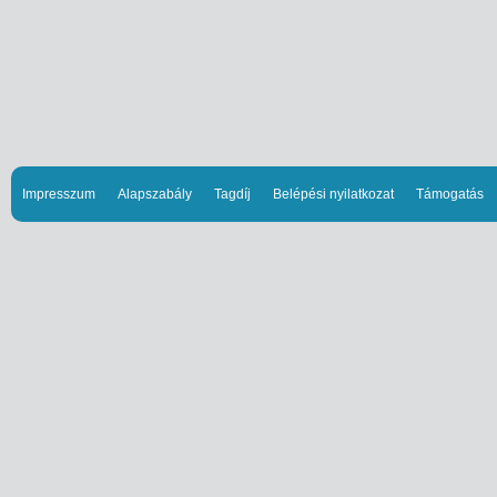
Impresszum
Alapszabály
Tagdíj
Belépési nyilatkozat
Támogatás