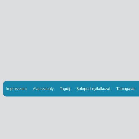
Impresszum
Alapszabály
Tagdíj
Belépési nyilatkozat
Támogatás