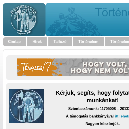
Címlap
Hírek
Tallózó
Történelem
Történele
Kérjük, segíts, hogy folyt
munkánkat!
Számlaszámunk: 11705008 – 2013
A támogatás bankkártyával
itt lehe
Nagyon köszönjük.