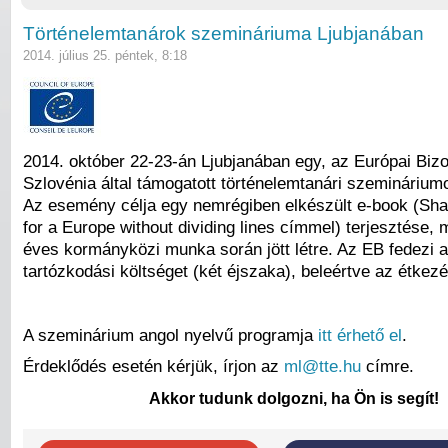
Történelemtanárok szemináriuma Ljubjanában
2014. július 25. péntek, 8:18
2014. október 22-23-án Ljubjanában egy, az Európai Bizo
Szlovénia által támogatott történelemtanári szeminárium
Az esemény célja egy nemrégiben elkészült e-book (Shar
for a Europe without dividing lines címmel) terjesztése,
éves kormányközi munka során jött létre. Az EB fedezi a
tartózkodási költséget (két éjszaka), beleértve az étkezé
A szeminárium angol nyelvű programja
itt érhető el
.
Érdeklődés esetén kérjük, írjon az
ml@tte.hu
címre.
Akkor tudunk dolgozni, ha Ön is segít!