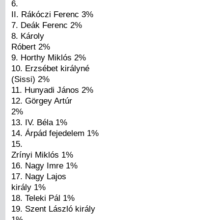
6.
II. Rákóczi Ferenc 3%
7. Deák Ferenc 2%
8. Károly
Róbert 2%
9. Horthy Miklós 2%
10. Erzsébet királyné
(Sissi) 2%
11. Hunyadi János 2%
12. Görgey Artúr
2%
13. IV. Béla 1%
14. Árpád fejedelem 1%
15.
Zrínyi Miklós 1%
16. Nagy Imre 1%
17. Nagy Lajos
király 1%
18. Teleki Pál 1%
19. Szent László király
1%