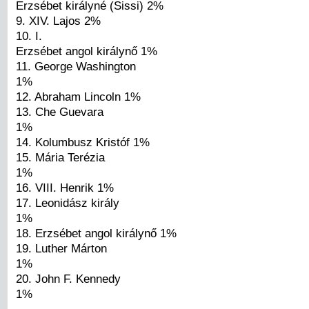
Erzsébet királyné (Sissi) 2%
9. XIV. Lajos 2%
10. I.
Erzsébet angol királynő 1%
11. George Washington
1%
12. Abraham Lincoln 1%
13. Che Guevara
1%
14. Kolumbusz Kristóf 1%
15. Mária Terézia
1%
16. VIII. Henrik 1%
17. Leonidász király
1%
18. Erzsébet angol királynő 1%
19. Luther Márton
1%
20. John F. Kennedy
1%