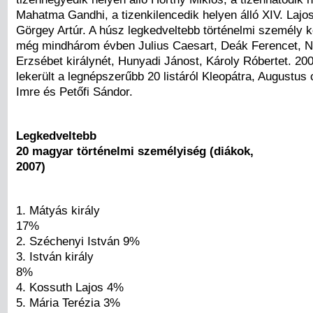
Mahatma Gandhi, a tizenkilencedik helyen álló XIV. Lajo
Görgey Artúr. A húsz legkedveltebb történelmi személy kö
még mindhárom évben Julius Caesart, Deák Ferencet, N
Erzsébet királynét, Hunyadi Jánost, Károly Róbertet. 20
lekerült a legnépszerűbb 20 listáról Kleopátra, Augustus
Imre és Petőfi Sándor.
Legkedveltebb
20 magyar történelmi személyiség (diákok,
2007)
1. Mátyás király
17%
2. Széchenyi István 9%
3. István király
8%
4. Kossuth Lajos 4%
5. Mária Terézia 3%