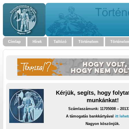
Címlap
Hírek
Tallózó
Történelem
Történele
Kérjük, segíts, hogy folyt
munkánkat!
Számlaszámunk: 11705008 – 2013
A támogatás bankkártyával
itt lehe
Nagyon köszönjük.