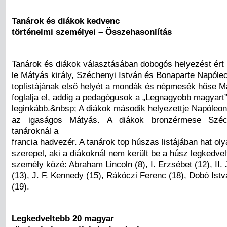
Tanárok és diákok kedvenc
történelmi személyei – Összehasonlítás
Tanárok és diákok választásában dobogós helyezést ért
le Mátyás király, Széchenyi István és Bonaparte Napóle
toplistájának első helyét a mondák és népmesék hőse Má
foglalja el, addig a pedagógusok a „Legnagyobb magyart”
leginkább.&nbsp; A diákok második helyezettje Napóleon
az igaságos Mátyás. A diákok bronzérmese Széc
tanároknál a
francia hadvezér. A tanárok top húszas listájában hat ol
szerepel, aki a diákoknál nem került be a húsz legkedvel
személy közé: Abraham Lincoln (8), I. Erzsébet (12), II.
(13), J. F. Kennedy (15), Rákóczi Ferenc (18), Dobó Istv
(19).
Legkedveltebb 20 magyar