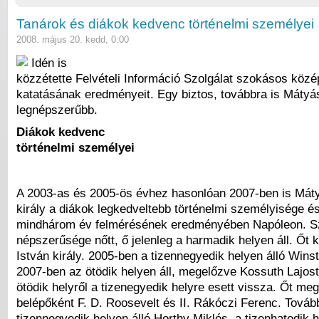
Tanárok és diákok kedvenc történelmi személyei
2008. május 20. kedd, 0:00
Idén is
közzétette Felvételi Információ Szolgálat szokásos közé
katatásának eredményeit. Egy biztos, továbbra is Mátyás
legnépszerűbb.
Diákok kedvenc
történelmi személyei
A 2003-as és 2005-ös évhez hasonlóan 2007-ben is Mát
király a diákok legkedveltebb történelmi személyisége és
mindhárom év felmérésének eredményében Napóleon. Sz
népszerűsége nőtt, ő jelenleg a harmadik helyen áll. Őt 
István király. 2005-ben a tizennegyedik helyen álló Winst
2007-ben az ötödik helyen áll, megelőzve Kossuth Lajost.
ötödik helyről a tizenegyedik helyre esett vissza. Őt meg
belépőként F. D. Roosevelt és II. Rákóczi Ferenc. Tovább
tizennegyedik helyen álló Horthy Miklós, a tizenhatodik h