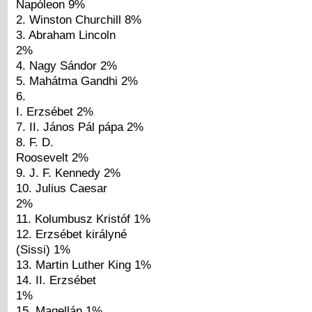
Napóleon 9%
2. Winston Churchill 8%
3. Abraham Lincoln
2%
4. Nagy Sándor 2%
5. Mahátma Gandhi 2%
6.
I. Erzsébet 2%
7. II. János Pál pápa 2%
8. F. D.
Roosevelt 2%
9. J. F. Kennedy 2%
10. Julius Caesar
2%
11. Kolumbusz Kristóf 1%
12. Erzsébet királyné
(Sissi) 1%
13. Martin Luther King 1%
14. II. Erzsébet
1%
15. Magellán 1%