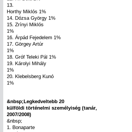
13.
Horthy Miklós 1%
14. Dózsa György 1%
15. Zrínyi Miklós
1%
16. Árpád Fejedelem 1%
17. Görgey Artúr
1%
18. Gróf Teleki Pál 1%
19. Károlyi Mihály
1%
20. Klebelsberg Kunó
1%
&nbsp;Legkedveltebb 20
külföldi történelmi személyiség (tanár,
2007/2008)
&nbsp;
1. Bonaparte