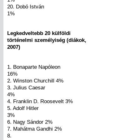
20. Dobó István
1%
Legkedveltebb 20 külföldi
történelmi személyiség (diákok,
2007)
1. Bonaparte Napóleon
16%
2. Winston Churchill 4%
3. Julius Caesar
4%
4. Franklin D. Roosevelt 3%
5. Adolf Hitler
3%
6. Nagy Sándor 2%
7. Mahátma Gandhi 2%
8.