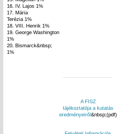
16. IV. Lajos 1%
17. Mária
Terézia 1%
18. VIII. Henrik 1%
19. George Washington
1%
20. Bismarck&nbsp;
1%
A FISZ
tájékoztatója a kutatás
eredményeiről
&nbsp;(pdf)
Felvételi Információs