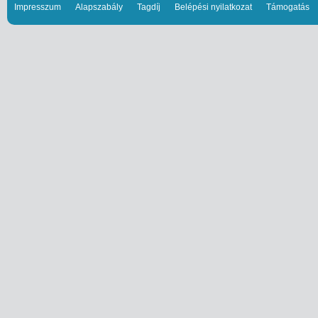
Impresszum
Alapszabály
Tagdíj
Belépési nyilatkozat
Támogatás