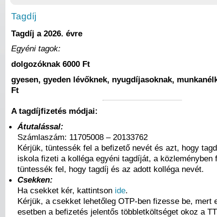
Tagdíj
Tagdíj a 2026. évre
Egyéni tagok:
dolgozóknak 6000 Ft
gyesen, gyeden lévőknek, nyugdíjasoknak, munkanélk
Ft
A tagdíjfizetés módjai:
Átutalással:
Számlaszám: 11705008 – 20133762
Kérjük, tüntessék fel a befizető nevét és azt, hogy tag
iskola fizeti a kolléga egyéni tagdíját, a közleményben f
tüntessék fel, hogy tagdíj és az adott kolléga nevét.
Csekken:
Ha csekket kér, kattintson
ide
.
Kérjük, a csekket lehetőleg OTP-ben fizesse be, mert 
esetben a befizetés jelentős többletköltséget okoz a T