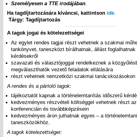
Személyesen a TTE irodájában
.
Ha tagdíjtartozására kíváncsi, kattintson
ide.
Tárgy: Tagdíjtartozás
A tagok jogai és kötelezettségei
Az egylet rendes tagjai részt vehetnek a szakmai műh
tankönyvet, taneszközt bírálhatnak, állást foglalhatnak 
kérdésekről
szavazati és választójoggal rendelkeznek a közgyűlés
megválaszthatók vezető feladatok ellátására
részt vehetnek nemzetközi szakmai tanácskozásokon
A rendes és a pártoló tagok:
tájékoztatót kapnak a történelemtanítás időszerű kérdé
kedvezményes részvételi költséggel vehetnek részt az
konferenciáin és továbbképzésein
kedvezményes áron juthatnak egyes – a történelemtaní
taneszközökhöz.
A tagok kötelezettségei: