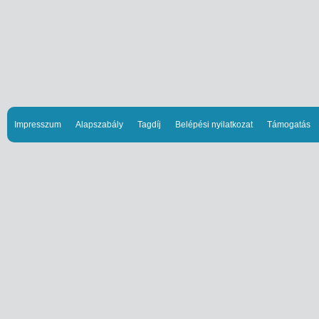
Impresszum
Alapszabály
Tagdíj
Belépési nyilatkozat
Támogatás