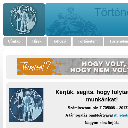
Címlap
Hírek
Tallózó
Történelem
Történele
Kérjük, segíts, hogy folyt
munkánkat!
Számlaszámunk: 11705008 – 2013
A támogatás bankkártyával
itt lehe
Nagyon köszönjük.