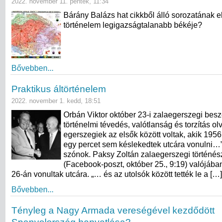
2022. november 11. péntek, 11:34
Bárány Balázs hat cikkből álló sorozatának e
történelem legigazságtalanabb békéje?
Bővebben...
Praktikus áltörténelem
2022. november 1. kedd, 18:51
Orbán Viktor október 23-i zalaegerszegi be
történelmi tévedés, valótlanság és torzítás ol
egerszegiek az elsők között voltak, akik 195
egy percet sem késlekedtek utcára vonulni…” –
szónok. Paksy Zoltán zalaegerszegi történész
(Facebook-poszt, október 25., 9:19) valójába
26-án vonultak utcára. „… és az utolsók között tették le a […]
Bővebben...
Tényleg a Nagy Armada vereségével kezdődött