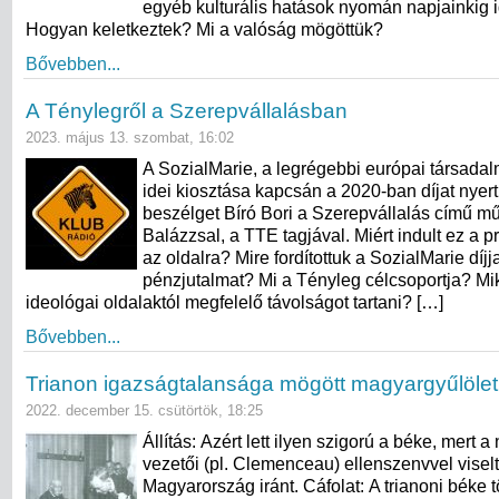
egyéb kulturális hatások nyomán napjainkig i
Hogyan keletkeztek? Mi a valóság mögöttük?
Bővebben...
A Ténylegről a Szerepvállalásban
2023. május 13. szombat, 16:02
A SozialMarie, a legrégebbi európai társadal
idei kiosztása kapcsán a 2020-ban díjat nyer
beszélget Bíró Bori a Szerepvállalás című 
Balázzsal, a TTE tagjával. Miért indult ez a pr
az oldalra? Mire fordítottuk a SozialMarie díjja
pénzjutalmat? Mi a Tényleg célcsoportja? Mi
ideológai oldalaktól megfelelő távolságot tartani? […]
Bővebben...
Trianon igazságtalansága mögött magyargyűlölet 
2022. december 15. csütörtök, 18:25
Állítás: Azért lett ilyen szigorú a béke, mert
vezetői (pl. Clemenceau) ellenszenvvel viselt
Magyarország iránt. Cáfolat: A trianoni béke 