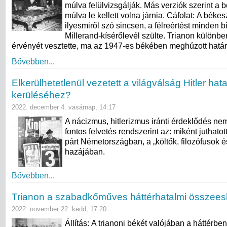
múlva felülvizsgálják. Más verziók szerint a
múlva le kellett volna járnia. Cáfolat: A bék
ilyesmiről szó sincsen, a félreértést minden 
Millerand-kísérőlevél szülte. Trianon különb
érvényét vesztette, ma az 1947-es békében meghúzott hatá
Bővebben...
Elkerülhetetlenül vezetett a világválság Hitler hat
kerüléséhez?
2022. december 4. vasárnap, 14:17
A nácizmus, hitlerizmus iránti érdeklődés ne
fontos felvetés rendszerint az: miként juthato
párt Németországban, a „költők, filozófusok é
hazájában.
Bővebben...
Trianon a szabadkőműves háttérhatalmi összee
2022. november 22. kedd, 17:20
Állítás: A trianoni békét valójában a háttér