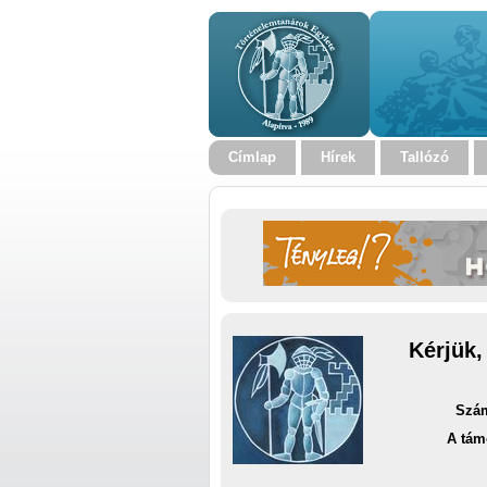
Címlap
Hírek
Tallózó
Kérjük,
Szám
A tám