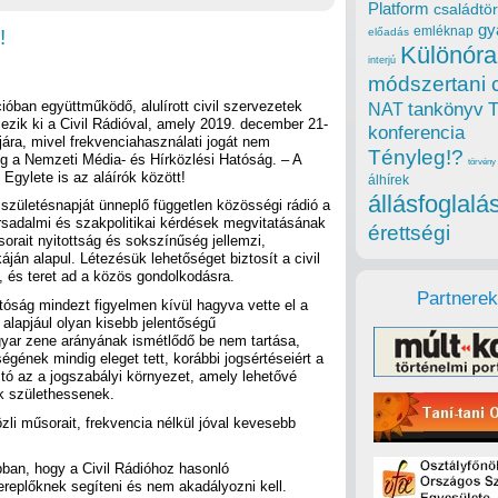
Platform
családtör
gy
emléknap
!
előadás
Különóra
interjú
módszertani 
cióban együttműködő, alulírott civil szervezetek
tankönyv
NAT
ejezik ki a Civil Rádióval, amely 2019. december 21-
konferencia
jára, mivel frekvenciahasználati jogát nem
Tényleg!?
g a Nemzeti Média- és Hírközlési Hatóság. – A
törvény
Egylete is az aláírók között!
álhírek
állásfoglalá
születésnapját ünneplő független közösségi rádió a
rsadalmi és szakpolitikai kérdések megvitatásának
érettségi
orait nyitottság és sokszínűség jellemzi,
án alapul. Létezésük lehetőséget biztosít a civil
 és teret ad a közös gondolkodásra.
Partnerek
óság mindezt figyelmen kívül hagyva vette el a
 alapjául olyan kisebb jelentőségű
gyar zene arányának ismétlődő be nem tartása,
égének mindig eleget tett, korábbi jogsértéseiért a
tó az a jogszabályi környezet, amely lehetővé
k születhessenek.
zli műsorait, frekvencia nélkül jóval kevesebb
abban, hogy a Civil Rádióhoz hasonló
eplőknek segíteni és nem akadályozni kell.