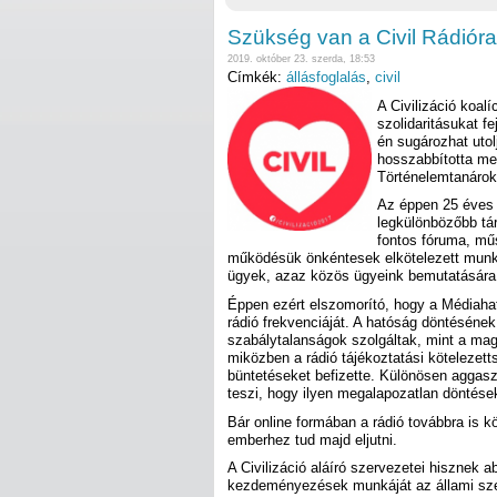
Szükség van a Civil Rádióra
2019. október 23. szerda, 18:53
Címkék:
állásfoglalás
,
civil
A Civilizáció koalí
szolidaritásukat f
én sugározhat utol
hosszabbította me
Történelemtanárok 
Az éppen 25 éves 
legkülönbözőbb tá
fontos fóruma, műs
működésük önkéntesek elkötelezett munkáj
ügyek, azaz közös ügyeink bemutatására,
Éppen ezért elszomorító, hogy a Médiahat
rádió frekvenciáját. A hatóság döntésének
szabálytalanságok szolgáltak, mint a ma
miközben a rádió tájékoztatási kötelezetts
büntetéseket befizette. Különösen aggasz
teszi, hogy ilyen megalapozatlan döntése
Bár online formában a rádió továbbra is kö
emberhez tud majd eljutni.
A Civilizáció aláíró szervezetei hisznek 
kezdeményezések munkáját az állami szer