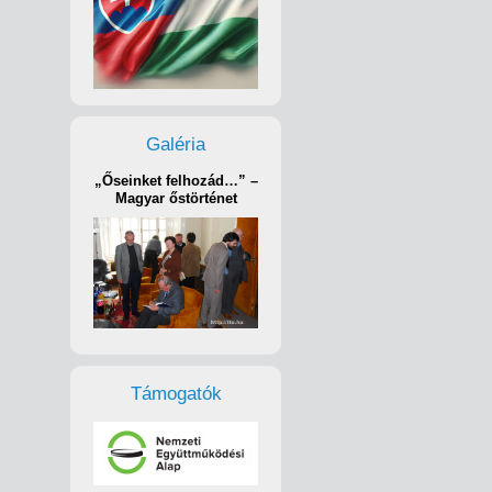
Galéria
„Őseinket felhozád…” –
Magyar őstörténet
Támogatók