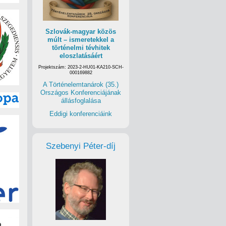
Szlovák-magyar közös
múlt – ismeretekkel a
történelmi tévhitek
eloszlatásáért
Projektszám: 2023-2-HU01-KA210-SCH-
000169882
A Történelemtanárok (35.)
Országos Konferenciájának
állásfoglalása
Eddigi konferenciáink
Szebenyi Péter-díj