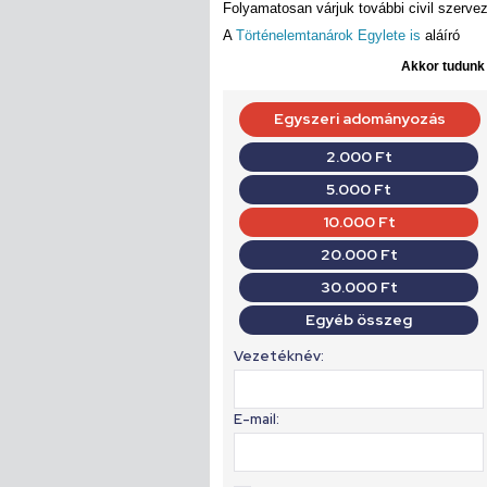
Folyamatosan várjuk további civil szerve
A
Történelemtanárok Egylete is
aláíró
Akkor tudunk d