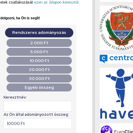
zetek csatlakozását
ezen az űrlapon keresztül
.
olgozni, ha Ön is segít!