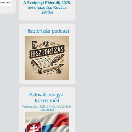
A Szebenyi Péter-díj 2025.
évi díjazottja: Kovács
Zoltán
Hisztorizás podcast
Szlovák-magyar
közös múlt
Projektszám: 2023-2-HU01-KA210-SCH-
000169882