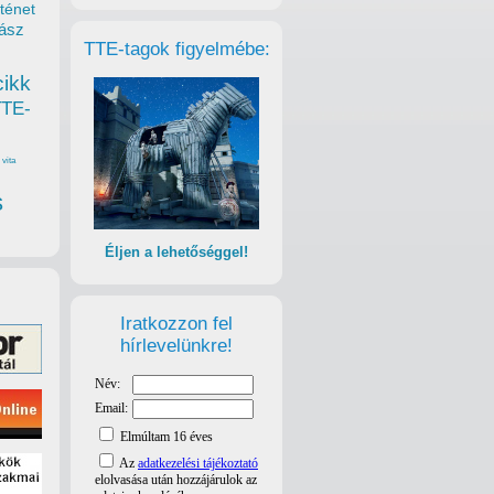
ténet
ász
TTE-tagok figyelmébe:
cikk
TTE-
vita
s
Éljen a lehetőséggel!
Iratkozzon fel
hírlevelünkre!