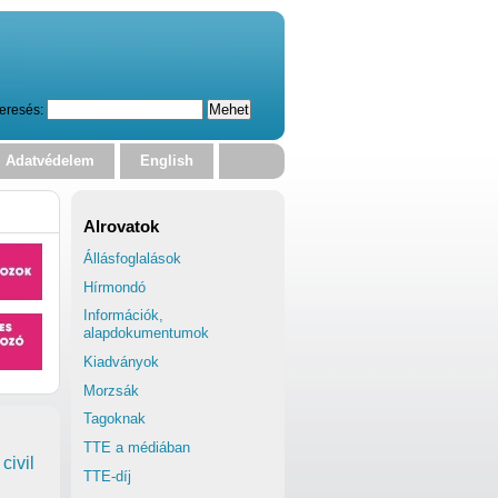
eresés:
Adatvédelem
English
Alrovatok
Állásfoglalások
Hírmondó
Információk,
alapdokumentumok
Kiadványok
Morzsák
Tagoknak
TTE a médiában
civil
TTE-díj