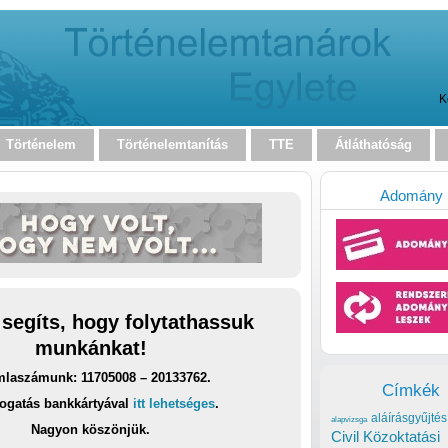
K
Történelem
Történelemtanítás
TTE
Átláthatóság
Adomány
 segíts, hogy folytathassuk
munkánkat!
laszámunk: 11705008 – 20133762.
Címkék
ogatás bankkártyával
itt lehetséges
.
aláírásgyűjtés
alapvizsga
Nagyon köszönjük.
Civil Közoktatási