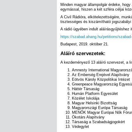
Minden magyar állampolgár érdeke, hogy a
egymással, hiszen a két szféra céljai kö
A Civil Rádióra, elkötelezettségére, mun
tisztességes és kiszámítható jogszabályi
A rádió ügyében indult aláírásgyűjtéshez it
https://szabad.ahang.hu/petitions/szabad
Budapest, 2019. október 21.
Aláíró szervezetek:
A kezdeményező 13 aláíró szervezet, a l
Amnesty International Magyarorsz
Az Emberség Erejével Alapítvány
Eötvös Károly Közpolitikai Intézet
Greenpeace Magyarország Egyesü
Háttér Társaság
Humán Platform Egyesület
Közélet Iskolája
Magyar Helsinki Bizottság
Magyarországi Európa Társaság
MENŐK Magyar Európai Nők Fóru
Ökotárs Alapítvány
Társaság a Szabadságjogokért
Védegylet