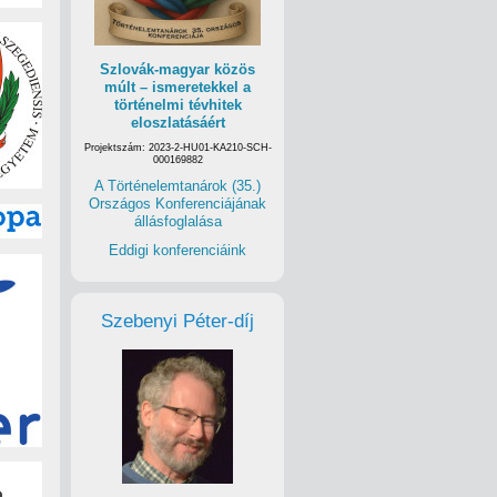
Szlovák-magyar közös
múlt – ismeretekkel a
történelmi tévhitek
eloszlatásáért
Projektszám: 2023-2-HU01-KA210-SCH-
000169882
A Történelemtanárok (35.)
Országos Konferenciájának
állásfoglalása
Eddigi konferenciáink
Szebenyi Péter-díj