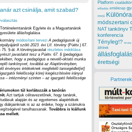
Platform
családtör
gy
emléknap
nár azt csinálja, amit szabad?
előadás
Különóra
interjú
vválasztás
módszertani 
 Történelemtanárok Egylete és a Magyartanárok
tankönyv
NAT
yesülete állásfoglalása
konferencia
 kormány
módosítani tervezi
A pedagógusok új
Tényleg!?
törvény
etpályájáról szóló 2023. évi LII. törvény
(Púétv.) 67.
álhírek
 75. §-át. A törvényjavaslat
részletes indoklása
állásfoglalá
yrészt javaslatot tesz a Púétv. 67. § (pedagógus
rdekében, hogy a pedagógus a nevelő-oktató munka
érettségi
replő tankönyvet, továbbá az Alaptörvényben,
lő érvényes értékeknek megfelelő tansegédlet[et]
gazgatói felelősségi köre) kiegészítésére irányul
ása – intézményi szinten – az igazgató felelőssége
Partnerek
tériumokon túl korlátozzák a tanórán
ét.
Azt tartjuk célravezetőnek, hogy tanárok,
i tudásuk alapján és az egyetemes alapértékek
y diákjainknak is az az érdeke, hogy a számukra
segítségével tanulhassanak.
Továbbra is kiállunk
sa mellett.
rok Egylete