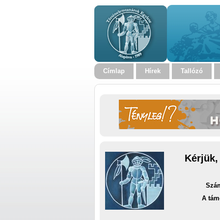
Címlap
Hírek
Tallózó
Kérjük,
Szám
A tám