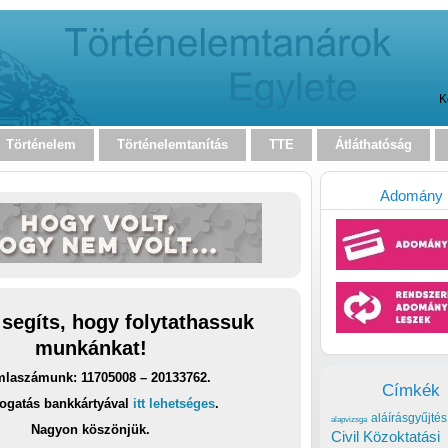
K
Történelem
Történelemtanítás
TTE
Átláthatóság
Adomány
 segíts, hogy folytathassuk
munkánkat!
laszámunk: 11705008 – 20133762.
Címkék
ogatás bankkártyával
itt lehetséges
.
aláírásgyűjtés
alapvizsga
Nagyon köszönjük.
Civil Közoktatási