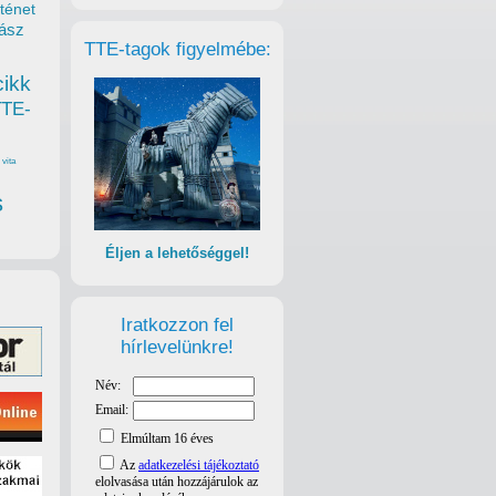
ténet
ász
TTE-tagok figyelmébe:
cikk
TTE-
vita
s
Éljen a lehetőséggel!
Iratkozzon fel
hírlevelünkre!