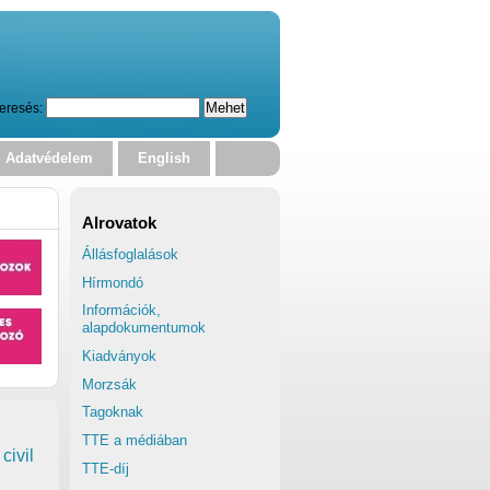
eresés:
Adatvédelem
English
Alrovatok
Állásfoglalások
Hírmondó
Információk,
alapdokumentumok
Kiadványok
Morzsák
Tagoknak
TTE a médiában
civil
TTE-díj