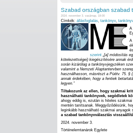
Szabad országban szabad ta
2024. november 3. vasárnap, 18:00
Címkék:
állásfoglalás
,
tankönyv
,
tanköny
A
Eg
A
él
és
szerint
„[a] módosítás eg
kötelezettségei) kiegészítésére annak é
során kizárólag a tankönyvjegyzéken sze
valamint a Nemzeti Alaptantervben szerep
használhasson, másrészt a Púétv. 75. § (i
annak érdekében, hogy a fentiek betartat
legyen.”
Tiltakozunk az ellen, hogy szakmai kri
használható tankönyvek, segédletek kör
ahogy eddig is, ezután is hiteles szakma
mentén tanítsanak. Meggyőződésünk, hog
leginkább használható szakmai anyagok 
a szabad tankönyvválasztás visszaállítá
2024. november 3.
Történelemtaná