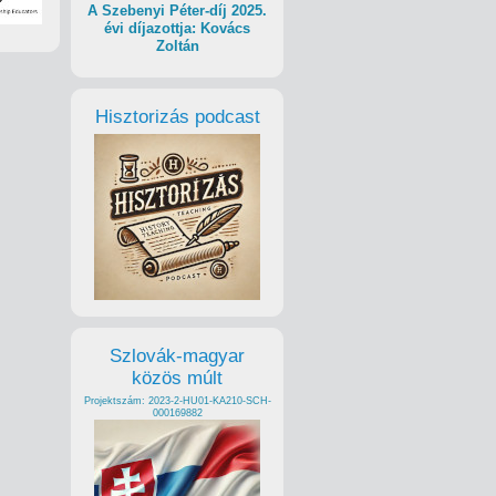
A Szebenyi Péter-díj 2025.
évi díjazottja: Kovács
Zoltán
Hisztorizás podcast
Szlovák-magyar
közös múlt
Projektszám: 2023-2-HU01-KA210-SCH-
000169882