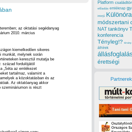
Platform
családtör
gy
emléknap
rában
előadás
Különóra
interjú
módszertani 
yteremben; az oktatási segédanyag
tankönyv
NAT
nárium 2010. március
konferencia
Tényleg!?
törvény
álhírek
szágon kiemelkedően sikeres
állásfoglalá
ni munkát, melynek során
örténeteken keresztül mutatja be
érettségi
. század fordulójától
a a „Séta az emlékezet
eket tartalmaz, valamint a
t, amelyek a közoktatásban és az
Partnerek
atóak. Az oktatóanyag akkor
ó szemináriumon is részt
a következő címen vagy