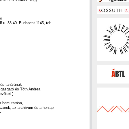
or
f u. 38-40. Budapest 1145, tel:
 és tanárának
aigazgató és Tóth Andrea
evőket.)
k bemutatása,
dszerek, az archívum és a honlap
–