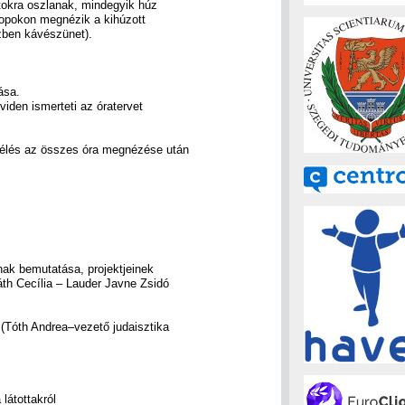
tokra oszlanak, mindegyik húz
ptopokon megnézik a kihúzott
özben kávészünet).
ása.
viden ismerteti az óratervet
zélés az összes óra megnézése után
ak bemutatása, projektjeinek
áth Cecília – Lauder Javne Zsidó
(Tóth Andrea–vezető judaisztika
,
látottakról