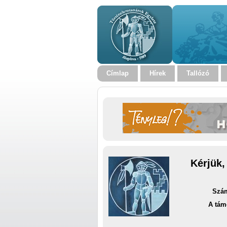
Címlap
Hírek
Tallózó
Kérjük,
Szám
A tám