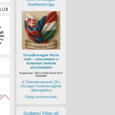
Konferenciája
Szlovák-magyar közös
múlt – ismeretekkel a
történelmi tévhitek
eloszlatásáért
Projektszám: 2023-2-HU01-KA210-SCH-
000169882
A Történelemtanárok (35.)
Országos Konferenciájának
állásfoglalása
Eddigi konferenciáink
Szebenyi Péter-díj