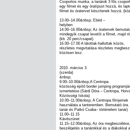
Csoportos munka. a tanárok 3 fős csopor
egy filmet és egy óratípust hozzá, és la
filmet és óratervet készítenek hozzá. (k
13.00–14.00&nbsp; Ebéd –
helyben
14.00–16.00&nbsp; Az óratervek bemutat
mindegyik csapat levetíti a filmet, majd rö
(kb. 20 perc/csapat).
16.00–17.00 A látottak-hallottak közös,
részletes megvitatása részletes megbes
közösen lesz.
2010. március 3.
(szerda)
&nbsp;
9.00–10.00&nbsp;A Centropa
közösség építő border jumping programján
ismertetése (Sárdi Dóra – Centropa, Horv
Közösségi Iskola)
10.00–11.00&nbsp; A Centropa filmjeinek
használata a tanteremben. Bemutató óra. 
tanár és Patkó Csaba– történelem tanár)
11.00–11.15
Kávészünet
11.15–12.00&nbsp; Az óra megbeszélése
beszélgetés a tanárokkal és a diákokkal a 