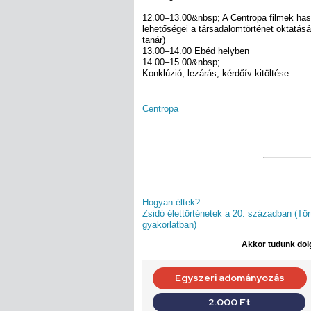
12.00–13.00&nbsp; A Centropa filmek ha
lehetőségei a társadalomtörténet oktatás
tanár)
13.00–14.00 Ebéd helyben
14.00–15.00&nbsp;
Konklúzió, lezárás, kérdőív kitöltése
Centropa
Hogyan éltek? –
Zsidó élettörténetek a 20. században (Tö
gyakorlatban)
Akkor tudunk dolg