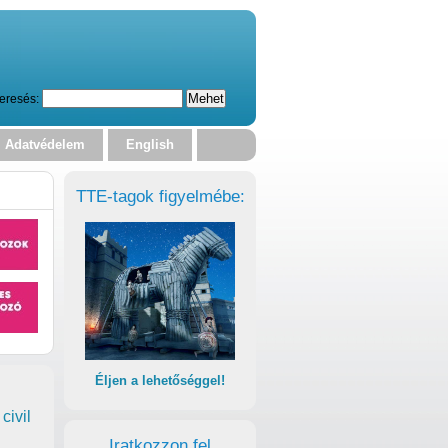
eresés:
Adatvédelem
English
TTE-tagok figyelmébe:
Éljen a lehetőséggel!
civil
Iratkozzon fel