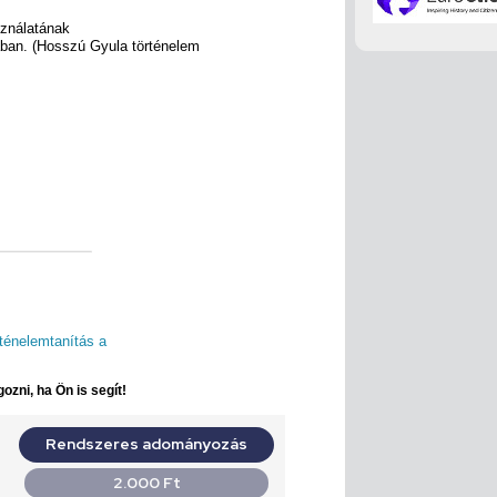
sználatának
ában. (Hosszú Gyula történelem
rténelemtanítás a
ozni, ha Ön is segít!