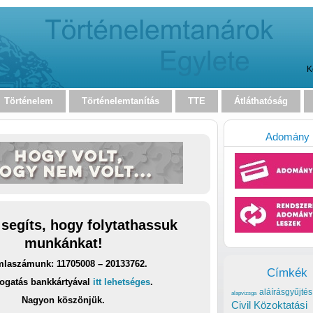
K
Történelem
Történelemtanítás
TTE
Átláthatóság
Adomány
 segíts, hogy folytathassuk
munkánkat!
laszámunk: 11705008 – 20133762.
Címkék
ogatás bankkártyával
itt lehetséges
.
aláírásgyűjtés
alapvizsga
Nagyon köszönjük.
Civil Közoktatási