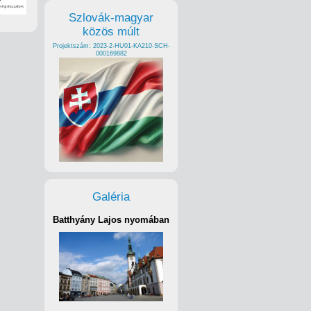
Szlovák-magyar
közös múlt
Projektszám: 2023-2-HU01-KA210-SCH-
000169882
Galéria
Batthyány Lajos nyomában