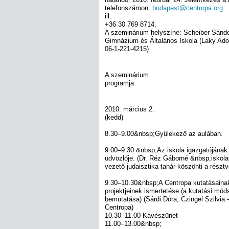
telefonszámon:
budapest@centropa.org
ill.
+36 30 769 8714.
A szeminárium helyszíne: Scheiber Sánd
Gimnázium és Általános Iskola (Laky Adol
06-1-221-4215)
A szeminárium
programja
2010. március 2.
(kedd)
8.30–9.00&nbsp;Gyülekező az aulában.
9.00–9.30 &nbsp;Az iskola igazgatójának
üdvözlője. (Dr. Réz Gáborné &nbsp;iskol
vezető judaisztika tanár köszönti a résztv
9.30–10.30&nbsp;A Centropa kutatásaina
projektjeinek ismertetése (a kutatási mó
bemutatása) (Sárdi Dóra, Czingel Szilvia 
Centropa)
10.30–11.00 Kávészünet
11.00–13.00&nbsp;