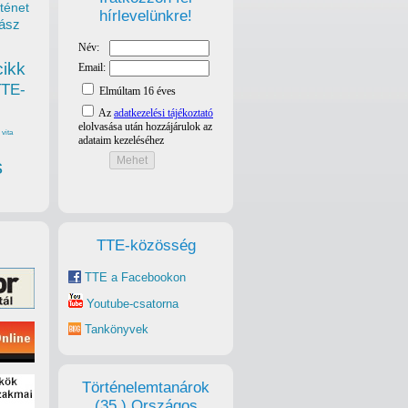
ténet
hírlevelünkre!
ász
cikk
TTE-
vita
s
TTE-közösség
TTE a Facebookon
Youtube-csatorna
Tankönyvek
Történelemtanárok
(35.) Országos