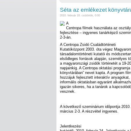
Séta az emlékezet könyvtá
2010. február 18. csütörtök, 0:00
A
Centropa filmek használata az osztál
fejlesztése – ingyenes tanárképző szemi
2-3-án.
A Centropa Zsidó Családtörténeti
Kutatóközpont 2003. óta végez Magyaror
társadalomtörténeti kutatói és módszerta
elsődleges források alapján, személyes t
a magyarországi zsidók történetét a 19-20
napjainkig. A Centropa oktatási programj
könyvtárában” nevet kapta. A program film
hozzájuk fejlesztett interaktív anyagoka
informális oktatásban egyaránt alkalmazh
igazán sikeres, ha a tanárok a kapcsolód
vesznek.
A következő szeminárium időpontja 2010.
március 2-3. A részvétel ingyenes.
Jelentkezési
határidő: 2010. február 24. Jelentkezés 