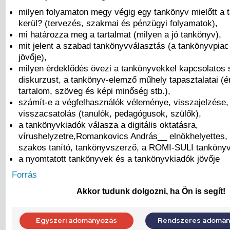
milyen folyamaton megy végig egy tankönyv mielőtt a 
kerül? (tervezés, szakmai és pénzügyi folyamatok),
mi határozza meg a tartalmat (milyen a jó tankönyv),
mit jelent a szabad tankönyvválasztás (a tankönyvpiac 
jövője),
milyen érdeklődés övezi a tankönyvekkel kapcsolatos
diskurzust, a tankönyv-elemző műhely tapasztalatai (é
tartalom, szöveg és képi minőség stb.),
számít-e a végfelhasználók véleménye, visszajelzése,
visszacsatolás (tanulók, pedagógusok, szülők),
a tankönyvkiadók válasza a digitális oktatásra,
vírushelyzetre,Romankovics András__ elnökhelyettes,
szakos tanító, tankönyvszerző, a ROMI-SULI tankönyv
a nyomtatott tankönyvek és a tankönyvkiadók jövője
Forrás
Akkor tudunk dolgozni, ha Ön is segít!