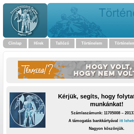
Címlap
Hírek
Tallózó
Történelem
Történele
Kérjük, segíts, hogy folyt
munkánkat!
Számlaszámunk: 11705008 – 2013
A támogatás bankkártyával
itt lehe
Nagyon köszönjük.