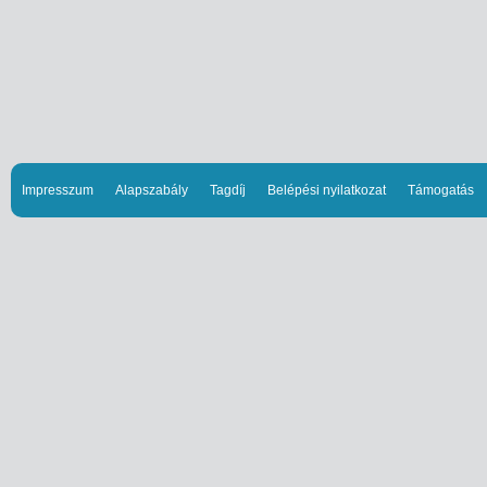
Impresszum
Alapszabály
Tagdíj
Belépési nyilatkozat
Támogatás