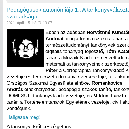
Pedagógusok autonómiája 1.: A tankönyvválaszt
szabadsága
2021. április 5. hétfő, 19:07
Ebben az adásban
Horváthné Kunstá
Andrea
biológia-kémia szakos tanár, a
természettudományi tankönyvek szerk
digitális tananyag-fejlesztő,
Tóth Katal
tanár, a Mozaik Kiadó természettudo
matematika tankönyveinek szerkesztő
Péter
a Cartographia Tankönyvkiadó K
vezetője és természettudományi szerkesztője, a Tankö
Országos Szakmai Egyesülete elnöke,
Romankovics
András
elnökhelyettes, pedagógia szakos tanító, tankön
ROMI-SULI tankönyvkiadó vezetője, és
Miklósi László
á
tanár, a Történelemtanárok Egyletének vezetője, civil akt
vendégünk.
Hallgassa meg!
A tankönyvekről beszélgetünk: