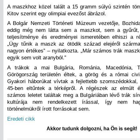
A maszkhoz közel talált a 15 gramm súlyú szintén tö
Kitov szerint egy olimpiai evezőst ábrázol.
A Bolgár Nemzeti Történeti Múzeum vezetője, Bozhida
eddig még nem látta sem a maszkot, sem a gyűrűt,
teljesítménye és eredményei ismeretében elhiszi a rég
„Úgy tűnik a maszk az ötödik század elejéről szárma
nagyon értékes” – nyilatkozta. „Már számos trák maszko
egyik sem volt aranyból.”
A trákok a mai Bulgária, Románia, Macedónia, T
Görögország területén éltek, a görög és a római civil
Gyakori háborúkat vívtak a fejlettebb szomszédokkal, 
45-ben eltűntek a térképről. A régészek az elmúlt 
számos leletet találtak meg a Bulgáriában lévő trák sí
kultúrája nem rendelkezett írással, így nem ha
történelmükről írott forrásokat sem.
Eredeti cikk
Akkor tudunk dolgozni, ha Ön is segít!