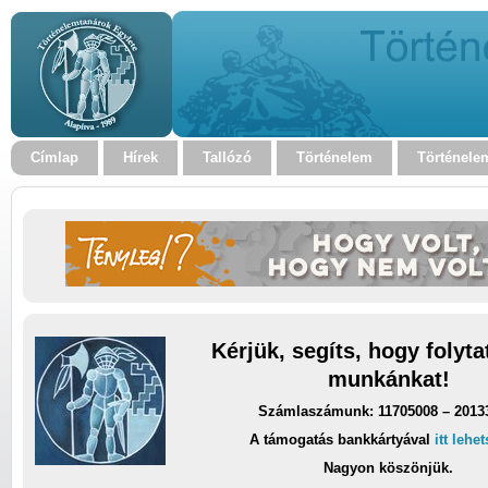
Címlap
Hírek
Tallózó
Történelem
Történele
Kérjük, segíts, hogy folyt
munkánkat!
Számlaszámunk: 11705008 – 2013
A támogatás bankkártyával
itt lehe
Nagyon köszönjük.