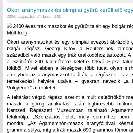
Ókori aranymaszk és olimpiai gyűrű került elő egy 
2004. augusztus 24. kedd, 0:00
2400 éves trák maszkot és gyűrűt talált egy bolgár ré
Múlt-kor)
Ókori aranymaszkot és egy olimpiai evezőst ábrázoló gy
bolgár régész. Georgi Kitov a Reuters-nek elmond
századból való maszk egy trák uralkodóhoz tartozott. A 
a Szófiától 200 kilométerre keletre fekvő Sipka falun
földből. Mivel ebben a térségben több tucat olyan sír
amelyben az aranymaszkot találták, a régészek – az e
temetkezési helyére utalva – gyakran nevezik „a b
Völgyének” a területet.
A feltárást végző régész szerint a múlt csütörtökön meg
maszk a görög antikvitás talán leghíresebb műkinc
Nemzeti Régészeti Múzeumban található Agamemn
felülmúlja: „Szenzációs lelet, mely semmihez nem h
mondta. „Az Agamemnón-maszk aranyfóliával készü
gramm a súlya, míg a trák maszk 690 grammos tömör ar