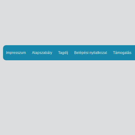
Impresszum
Alapszabály
Tagdíj
Belépési nyilatkozat
Támogatás