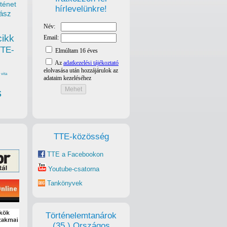
ténet
hírlevelünkre!
ász
cikk
TTE-
vita
s
TTE-közösség
TTE a Facebookon
Youtube-csatorna
Tankönyvek
Történelemtanárok
(35.) Országos