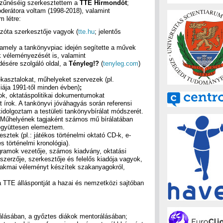
szűnéséig szerkesztettem a
TTE Hírmondót
;
oderátora voltam (1998-2018), valamint
 létre:
zóta szerkesztője vagyok (
tte.hu
; jelentős
 amely a tankönyvpiac idején segítette a művek
 véleményezését is, valamint
ésére szolgáló oldal, a
Tényleg!?
(
tenyleg.com
)
kasztalokat, műhelyeket szervezek (pl.
ája 1991-től minden évben)
;
k, oktatáspolitikai dokumentumokat
írok. A tankönyvi jóváhagyás során referensi
 kidolgoztam a testületi tankönyvbírálat módszerét.
 Műhelyének tagjaként számos mű bírálatában
együttesen elemeztem.
ztek (pl.: játékos történelmi oktató CD-k, e-
 történelmi kronológia).
rogramok vezetője, számos kiadvány, oktatási
szerzője, szerkesztője és felelős kiadója vagyok,
zakmai véleményt készítek szakanyagokról,
 TTE álláspontját a hazai és nemzetközi sajtóban
álásában, a győztes diákok mentorálásában;