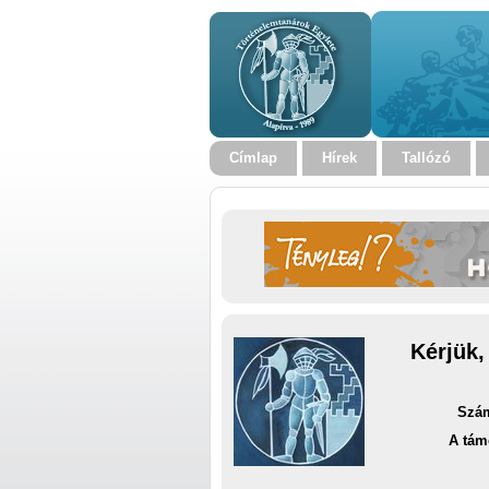
Címlap
Hírek
Tallózó
Kérjük,
Szám
A tám