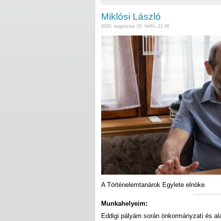
Miklósi László
2020. augusztus 10. hétfő, 21:36
A Történelemtanárok Egylete elnöke
Munkahelyeim:
Eddigi pályám során önkormányzati és ala