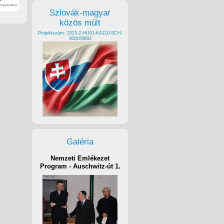
Szlovák-magyar
közös múlt
Projektszám: 2023-2-HU01-KA210-SCH-
000169882
Galéria
Nemzeti Emlékezet
Program - Auschwitz-út 1.