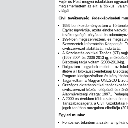
Fejér és Pest megyei iskolákban egyaránt 
megismerhettem az elit, a ’tipikus’, vala
világát.
Civil tevékenység, érdekképviseleti mu
1989-ben kezdeményeztem a Történelem
Egylet ügyvivője, azóta elnöke vagyok;
tevékenységét pályázati és adományozó
1994-ben megszerveztem, és megszűn
Szervezetek Információs Központját. 
civilszervezet alakítását, indulását.
A Közoktatás-politikai Tanács (KT) tag
(1997-2004 és 2006-2013-ig, működéséne
Bizottság tagja voltam (2008-2010-ig).
Dolgoztam – egyebek mellett – az Isko
illetve a Holokauszt-emléknap Bizotts
Program kidolgozásában és irányításáb
Tagja voltam a Magyar UNESCO Bizott
Országos oktatáspolitikai tanácskozás
civilszervezet közös fellépését ösztönö
Alapműveltségi vizsga: 1997., Pedagóg
A 2000-es években több szakmai összef
Tanszabadságért), a Civil Közoktatási 
jogok tanítása mozgalom elindítója (201
Egyleti munka:
Fontosnak tekintem a szakmai nyilvános