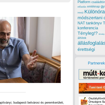
Platform
családtör
gy
emléknap
előadás
Különóra
interjú
módszertani 
tankönyv
NAT
konferencia
Tényleg!?
törvény
álhírek
állásfoglalá
érettségi
Partnerek
pítványi, budapesti belvárosi és peremkerületi,