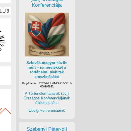
Konferenciája
Szlovák-magyar közös
múlt – ismeretekkel a
történelmi tévhitek
eloszlatásáért
Projektszám: 2023-2-HU01-KA210-SCH-
000169882
A Történelemtanárok (35.)
Országos Konferenciájának
állásfoglalása
Eddigi konferenciáink
Szebenyi Péter-díj