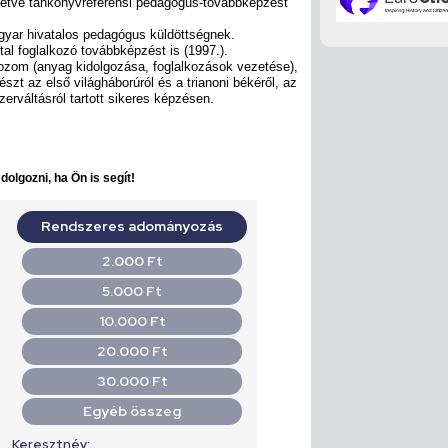
illetve tankönyvreferensi pedagógus-továbbképzést
gyar hivatalos pedagógus küldöttségnek.
al foglalkozó továbbképzést is (1997.).
zom (anyag kidolgozása, foglalkozások vezetése),
észt az első világháborúról és a trianoni békéről, az
zerváltásról tartott sikeres képzésen.
olgozni, ha Ön is segít!