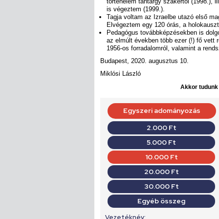
történelem tantárgy szakértői (1998.), 
is végeztem (1999.).
Tagja voltam az Izraelbe utazó első ma
Elvégeztem egy 120 órás, a holokausztt
Pedagógus továbbképzésekben is dolgo
az elmúlt években több ezer (!) fő vett r
1956-os forradalomról, valamint a rends
Budapest, 2020. augusztus 10.
Miklósi László
Akkor tudunk d