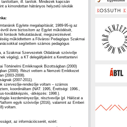
tanítottam, ill. tanítok. Mindezek kapcsán
mint a kimondottan hátrányos helyzetű iskolák
nka:
tanárok Egylete megalapítását; 1989-95-ig az
 évről évre biztosítom az Egylet működését,
i források felkutatásával, megszerzésével.
éséig működtettem a Fővárosi Pedagógus Szakmai
Tanácsokkal segítettem számos pedagógus
ja, a Szakmai Szervezetek Oldalának szóvivője
k végéig), a KT delegáltjaként a Kerettantervi
lai Történelmi Emléknapok Bizottságban (2000)
ágban (2000). Részt vettem a Nemzeti Emlékezet
an (2003-2008).
ságnak (2007-2011).
ok szervezője-rendezője voltam – számos
ztem, koordináltam (NAT: 1995, Érettségi: 1996.,
us-továbbképzés, -átképzés: 1998.).
ogás kezdeményezője, résztvevője (pl. Hálózat a
Platform egyik szóvivője (2016), valamint az Emberi
8) voltam.
ságot, az információcserét, ezért: