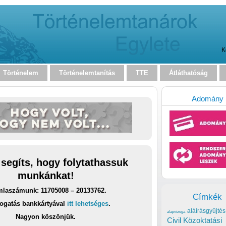
K
Történelem
Történelemtanítás
TTE
Átláthatóság
Adomány
 segíts, hogy folytathassuk
munkánkat!
laszámunk: 11705008 – 20133762.
Címkék
ogatás bankkártyával
itt lehetséges
.
aláírásgyűjtés
alapvizsga
Nagyon köszönjük.
Civil Közoktatási