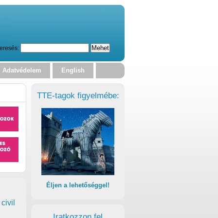
eresés:
Adatvédelem
English
TTE-tagok figyelmébe:
Éljen a lehetőséggel!
civil
Iratkozzon fel