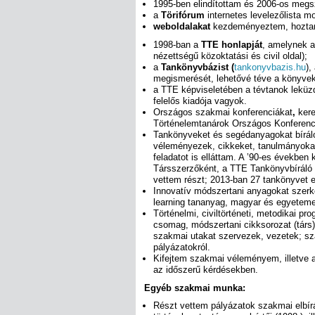
1995-ben elindítottam és 2006-os meg
a
Törifórum
internetes levelezőlista m
weboldalakat
kezdeményeztem, hoztam
1998-ban a
TTE honlapját
, amelynek a
nézettségű közoktatási és civil oldal);
a
Tankönyvbázist (
tankonyvbazis.hu
),
megismerését, lehetővé téve a könyvek
a TTE képviseletében a tévtanok leküzd
felelős kiadója vagyok.
Országos szakmai konferenciákat
,
kere
Történelemtanárok Országos Konferenci
Tankönyveket és segédanyagokat bírálo
véleményezek, cikkeket, tanulmányokat 
feladatot is elláttam. A ’90-es években
Társszerzőként, a TTE Tankönyvbíráló
vettem részt; 2013-ban 27 tankönyvet 
Innovatív módszertani anyagokat szerkes
learning tananyag, magyar és egyetemes
Történelmi, civiltörténeti, metodikai p
csomag, módszertani cikksorozat (társ)
szakmai utakat szervezek, vezetek; s
pályázatokról.
Kifejtem szakmai véleményem, illetve a
az időszerű kérdésekben.
Egyéb szakmai munka:
Részt vettem pályázatok szakmai elbír