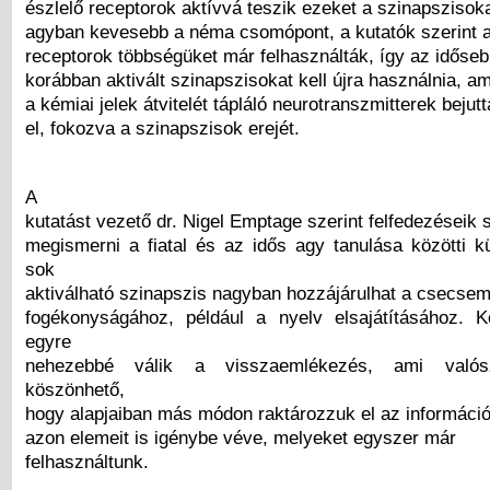
észlelő receptorok aktívvá teszik ezeket a szinapszisok
agyban kevesebb a néma csomópont, a kutatók szerint a
receptorok többségüket már felhasználták, így az időse
korábban aktivált szinapszisokat kell újra használnia, am
a kémiai jelek átvitelét tápláló neurotranszmitterek bejut
el, fokozva a szinapszisok erejét.
A
kutatást vezető dr. Nigel Emptage szerint felfedezéseik 
megismerni a fiatal és az idős agy tanulása közötti k
sok
aktiválható szinapszis nagyban hozzájárulhat a csecse
fogékonyságához, például a nyelv elsajátításához. 
egyre
nehezebbé válik a visszaemlékezés, ami valós
köszönhető,
hogy alapjaiban más módon raktározzuk el az információ
azon elemeit is igénybe véve, melyeket egyszer már
felhasználtunk.