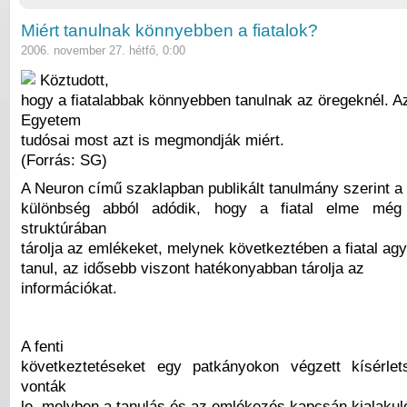
Miért tanulnak könnyebben a fiatalok?
2006. november 27. hétfő, 0:00
Köztudott,
hogy a fiatalabbak könnyebben tanulnak az öregeknél. A
Egyetem
tudósai most azt is megmondják miért.
(Forrás: SG)
A Neuron című szaklapban publikált tanulmány szerint a
különbség abból adódik, hogy a fiatal elme mé
struktúrában
tárolja az emlékeket, melynek következtében a fiatal a
tanul, az idősebb viszont hatékonyabban tárolja az
információkat.
A fenti
következtetéseket egy patkányokon végzett kísérlet
vonták
le, melyben a tanulás és az emlékezés kapcsán kialakuló