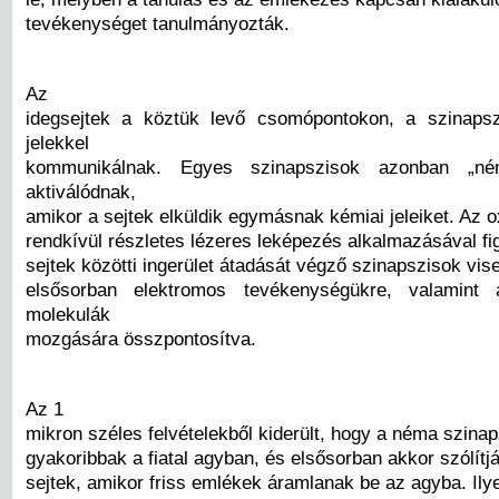
tevékenységet tanulmányozták.
Az
idegsejtek a köztük levő csomópontokon, a szinaps
jelekkel
kommunikálnak. Egyes szinapszisok azonban „
aktiválódnak,
amikor a sejtek elküldik egymásnak kémiai jeleiket. Az o
rendkívül részletes lézeres leképezés alkalmazásával fi
sejtek közötti ingerület átadását végző szinapszisok vis
elsősorban elektromos tevékenységükre, valamint
molekulák
mozgására összpontosítva.
Az 1
mikron széles felvételekből kiderült, hogy a néma szina
gyakoribbak a fiatal agyban, és elsősorban akkor szólítj
sejtek, amikor friss emlékek áramlanak be az agyba. Ilye