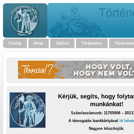
Címlap
Hírek
Tallózó
Történelem
Történele
Kérjük, segíts, hogy folyt
munkánkat!
Számlaszámunk: 11705008 – 2013
A támogatás bankkártyával
itt lehe
Nagyon köszönjük.