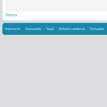
Vissza
Impresszum
Alapszabály
Tagdíj
Belépési nyilatkozat
Támogatás