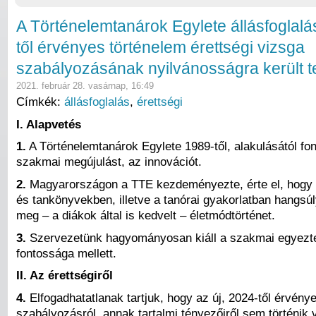
A Történelemtanárok Egylete állásfoglalá
től érvényes történelem érettségi vizsga
szabályozásának nyilvánosságra került t
2021. február 28. vasárnap, 16:49
Címkék:
állásfoglalás
,
érettségi
I. Alapvetés
1.
A Történelemtanárok Egylete 1989-től, alakulásától fon
szakmai megújulást, az innovációt.
2.
Magyarországon a TTE kezdeményezte, érte el, hogy 
és tankönyvekben, illetve a tanórai gyakorlatban hangsú
meg – a diákok által is kedvelt – életmódtörténet.
3.
Szervezetünk hagyományosan kiáll a szakmai egyezt
fontossága mellett.
II. Az érettségiről
4.
Elfogadhatatlanak tartjuk, hogy az új, 2024-től érvénye
szabályozásról, annak tartalmi tényezőiről sem történik