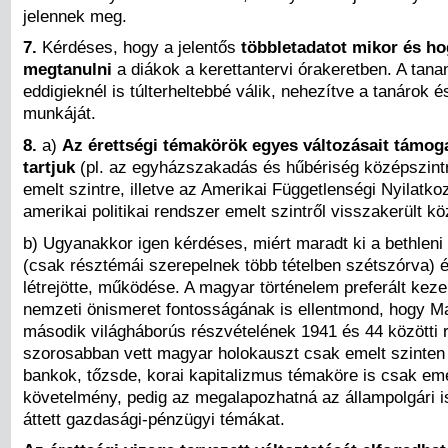
jelennek meg.
7.
Kérdéses, hogy a jelentős
többletadatot mikor és ho
megtanulni
a diákok a kerettantervi órakeretben. A tan
eddigieknél is túlterheltebbé válik, nehezítve a tanárok é
munkáját.
8.
a)
Az érettségi témakörök egyes változásait támog
tartjuk
(pl. az egyházszakadás és hűbériség középszintrő
emelt szintre, illetve az Amerikai Függetlenségi Nyilatko
amerikai politikai rendszer emelt szintről visszakerült kö
b) Ugyanakkor igen kérdéses, miért maradt ki a bethleni
(csak résztémái szerepelnek több tételben szétszórva)
létrejötte, működése. A magyar történelem preferált kez
nemzeti önismeret fontosságának is ellentmond, hogy 
második világháborús részvételének 1941 és 44 közötti 
szorosabban vett magyar holokauszt csak emelt szinten
bankok, tőzsde, korai kapitalizmus témaköre is csak eme
követelmény, pedig az megalapozhatná az állampolgári 
áttett gazdasági-pénzügyi témákat.