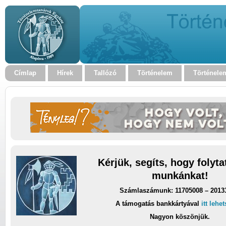
Címlap
Hírek
Tallózó
Történelem
Történele
Kérjük, segíts, hogy folyt
munkánkat!
Számlaszámunk: 11705008 – 2013
A támogatás bankkártyával
itt lehe
Nagyon köszönjük.