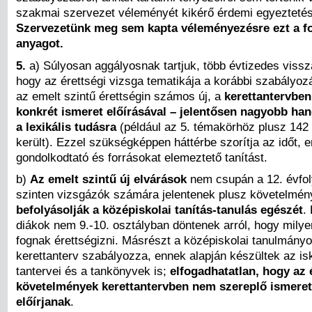
szakmai szervezet véleményét kikérő érdemi egyeztetés
Szervezetünk meg sem kapta véleményezésre ezt a f
anyagot.
5.
a) Súlyosan aggályosnak tartjuk, több évtizedes vissza
hogy az érettségi vizsga tematikája a korábbi szabályo
az emelt szintű érettségin számos új, a
kerettantervben
konkrét ismeret előírásával – jelentősen nagyobb han
a lexikális tudásra
(például az 5. témakörhöz plusz 142 
került). Ezzel szükségképpen háttérbe szorítja az időt, e
gondolkodtató és forrásokat elemeztető tanítást.
b)
Az emelt szintű új elvárások
nem csupán a 12. évfo
szinten vizsgázók számára jelentenek plusz követelmén
befolyásolják a középiskolai tanítás-tanulás egészét
.
diákok nem 9.-10. osztályban döntenek arról, hogy milye
fognak érettségizni. Másrészt a középiskolai tanulmányo
kerettanterv szabályozza, ennek alapján készültek az isk
tantervei és a tankönyvek is;
elfogadhatatlan, hogy
az 
követelmények kerettantervben nem szereplő ismeret
előírjanak
.