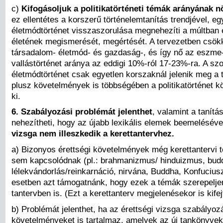
c)
Kifogásoljuk a politikatörténeti témák arányának n
ez ellentétes a korszerű történelemtanítás trendjével, e
életmódtörténet visszaszorulása megnehezíti a múltban 
életének megismerését, megértését. A tervezetben csök
társadalom- életmód- és gazdaság-, és így nő az eszme
vallástörténet aránya az eddigi 10%-ról 17-23%-ra. A sz
életmódtörténet csak egyetlen korszaknál jelenik meg a 
plusz követelmények is többségében a politikatörténet k
ki.
6. Szabályozási problémát jelenthet
, valamint a tanítás
nehezítheti, hogy az újabb lexikális elemek beemelésév
vizsga nem illeszkedik a kerettantervhez.
a) Bizonyos érettségi követelmények még kerettantervi
sem kapcsolódnak (pl.: brahmanizmus/ hinduizmus, bud
lélekvándorlás/reinkarnáció, nirvána, Buddha, Konfucius
esetben azt támogatnánk, hogy ezek a témák szerepelje
tantervben is. (Ezt a kerettanterv megjelenésekor is kifej
b) Problémát jelenthet, ha az érettségi vizsga szabályoz
követelményeket is tartalmaz, amelyek az új tankönyve