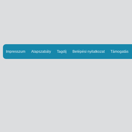
Impresszum
Alapszabály
Tagdíj
Belépési nyilatkozat
Támogatás