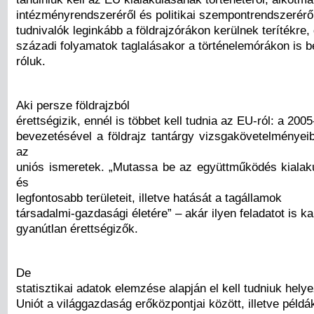
intézményrendszeréről és politikai szempontrendszerérő
tudnivalók leginkább a földrajzórákon kerülnek terítékre,
századi folyamatok taglalásakor a történelemórákon is 
róluk.
Aki persze földrajzból
érettségizik, ennél is többet kell tudnia az EU-ról: a 2005
bevezetésével a földrajz tantárgy vizsgakövetelményei
az
uniós ismeretek. „Mutassa be az együttműködés kialaku
és
legfontosabb területeit, illetve hatását a tagállamok
társadalmi-gazdasági életére” – akár ilyen feladatot is k
gyanútlan érettségizők.
De
statisztikai adatok elemzése alapján el kell tudniuk hely
Uniót a világgazdaság erőközpontjai között, illetve példá