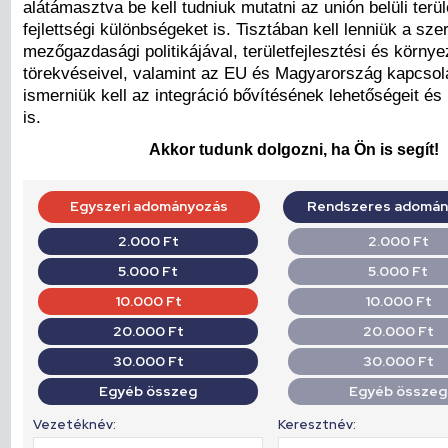
alátámasztva be kell tudniuk mutatni az unión belüli terül
fejlettségi különbségeket is. Tisztában kell lenniük a sze
mezőgazdasági politikájával, területfejlesztési és körny
törekvéseivel, valamint az EU és Magyarország kapcsola
ismerniük kell az integráció bővítésének lehetőségeit és
is.
Akkor tudunk dolgozni, ha Ön is segít!