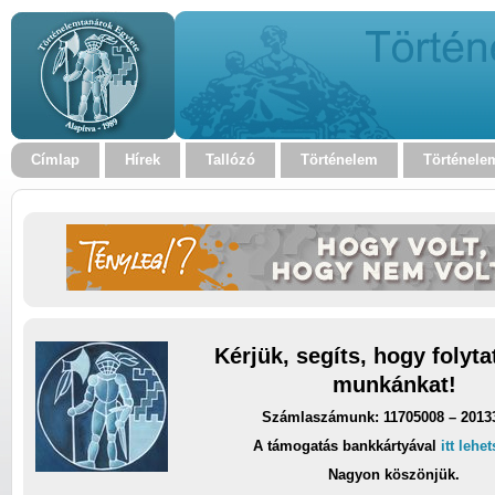
Címlap
Hírek
Tallózó
Történelem
Történele
Kérjük, segíts, hogy folyt
munkánkat!
Számlaszámunk: 11705008 – 2013
A támogatás bankkártyával
itt lehe
Nagyon köszönjük.