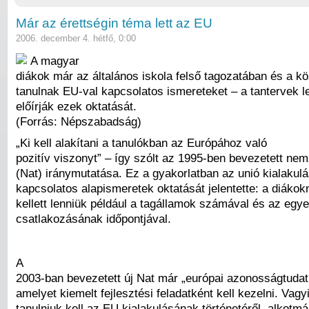
Már az érettségin téma lett az EU
2006. december 4. hétfő, 0:00
A magyar
diákok már az általános iskola felső tagozatában és a k
tanulnak EU-val kapcsolatos ismereteket – a tantervek l
előírják ezek oktatását.
(Forrás: Népszabadság)
„Ki kell alakítani a tanulókban az Európához való
pozitív viszonyt” – így szólt az 1995-ben bevezetett nem
(Nat) iránymutatása. Ez a gyakorlatban az unió kialakul
kapcsolatos alapismeretek oktatását jelentette: a diákok
kellett lenniük például a tagállamok számával és az egy
csatlakozásának időpontjával.
A
2003-ban bevezetett új Nat már „európai azonosságtudatr
amelyet kiemelt fejlesztési feladatként kell kezelni. Vag
tanulniuk kell az EU kialakulásának történetéről, alkotmá