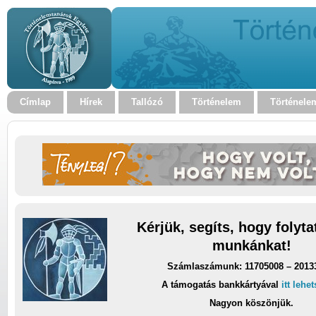
Címlap
Hírek
Tallózó
Történelem
Történele
Kérjük, segíts, hogy folyt
munkánkat!
Számlaszámunk: 11705008 – 2013
A támogatás bankkártyával
itt lehe
Nagyon köszönjük.