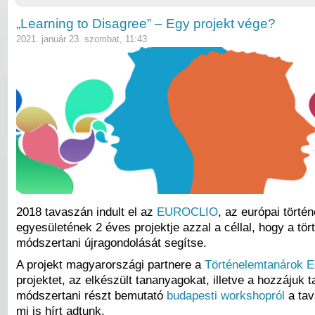
„Learning to Disagree” – Egy projekt vége?
2021. január 23. szombat, 11:43
2018 tavaszán indult el az
EUROCLIO
, az európai törté
egyesületének 2 éves projektje azzal a céllal, hogy a tö
módszertani újragondolását segítse.
A projekt magyarországi partnere a
Történelemtanárok E
projektet, az elkészült tananyagokat, illetve a hozzájuk t
módszertani részt bemutató
budapesti workshopról
a tav
mi is hírt adtunk.