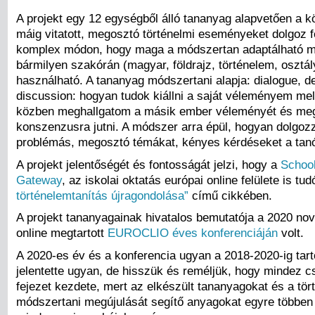
A projekt egy 12 egységből álló tananyag alapvetően a kö
máig vitatott, megosztó történelmi eseményeket dolgoz f
komplex módon, hogy maga a módszertan adaptálható m
bármilyen szakórán (magyar, földrajz, történelem, osztály
használható. A tananyag módszertani alapja: dialogue, d
discussion: hogyan tudok kiállni a saját véleményem mel
közben meghallgatom a másik ember véleményét és me
konszenzusra jutni. A módszer arra épül, hogyan dolgozz
problémás, megosztó témákat, kényes kérdéseket a tan
A projekt jelentőségét és fontosságát jelzi, hogy a
School
Gateway
, az iskolai oktatás európai online felülete is tud
történelemtanítás újragondolása”
című cikkében.
A projekt tananyagainak hivatalos bemutatója a 2020 n
online megtartott
EUROCLIO éves konferenciáján
volt.
A 2020-es év és a konferencia ugyan a 2018-2020-ig tart
jelentette ugyan, de hisszük és reméljük, hogy mindez c
fejezet kezdete, mert az elkészült tananyagokat és a tör
módszertani megújulását segítő anyagokat egyre többen 