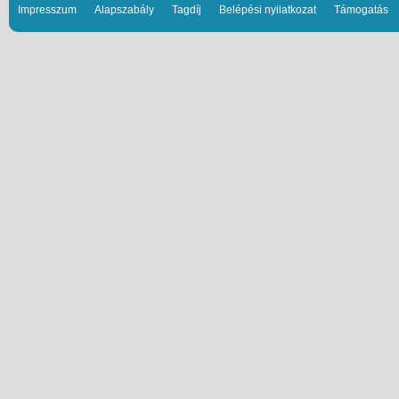
Impresszum
Alapszabály
Tagdíj
Belépési nyilatkozat
Támogatás