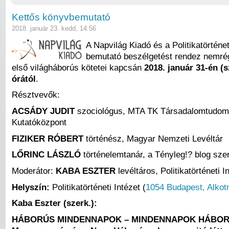
Kettős könyvbemutató
2018. január 23. kedd, 14:56
A Napvilág Kiadó és a Politikatörténet
bemutató beszélgetést rendez nemré
első világháborús kötetei kapcsán
2018. január 31-én (
órától
.
Résztvevők:
ACSÁDY JUDIT
szociológus, MTA TK Társadalomtudom
Kutatóközpont
FIZIKER RÓBERT
történész, Magyar Nemzeti Levéltár
LŐRINC LÁSZLÓ
történelemtanár, a Tényleg!? blog sze
Moderátor:
KABA ESZTER
levéltáros, Politikatörténeti I
Helyszín:
Politikatörténeti Intézet (
1054 Budapest, Alkot
Kaba Eszter (szerk.):
HÁBORÚS MINDENNAPOK – MINDENNAPOK HÁBO