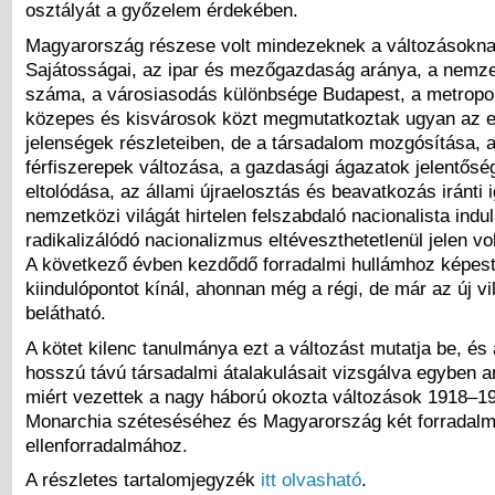
osztályát a győzelem érdekében.
Magyarország részese volt mindezeknek a változásokna
Sajátosságai, az ipar és mezőgazdaság aránya, a nemz
száma, a városiasodás különbsége Budapest, a metropoli
közepes és kisvárosok közt megmutatkoztak ugyan az 
jelenségek részleteiben, de a társadalom mozgósítása, a
férfiszerepek változása, a gazdasági ágazatok jelentős
eltolódása, az állami újraelosztás és beavatkozás iránti i
nemzetközi világát hirtelen felszabdaló nacionalista indul
radikalizálódó nacionalizmus eltéveszthetetlenül jelen vo
A következő évben kezdődő forradalmi hullámhoz képest
kiindulópontot kínál, ahonnan még a régi, de már az új vi
belátható.
A kötet kilenc tanulmánya ezt a változást mutatja be, és
hosszú távú társadalmi átalakulásait vizsgálva egyben ar
miért vezettek a nagy háború okozta változások 1918–1
Monarchia széteséséhez és Magyarország két forradal
ellenforradalmához.
A részletes tartalomjegyzék
itt olvasható
.