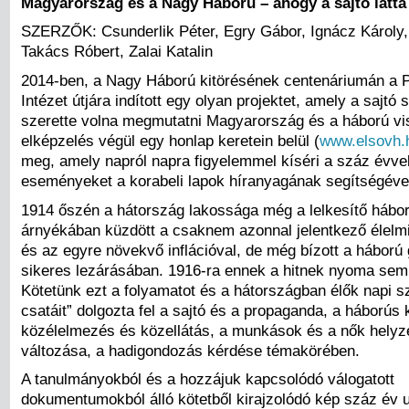
Magyarország és a Nagy Háború – ahogy a sajtó látta
SZERZŐK: Csunderlik Péter, Egry Gábor, Ignácz Károly,
Takács Róbert, Zalai Katalin
2014-ben, a Nagy Háború kitörésének centenáriumán a Pol
Intézet útjára indított egy olyan projektet, amely a sajt
szerette volna megmutatni Magyarország és a háború vi
elképzelés végül egy honlap keretein belül (
www.elsovh.
meg, amely napról napra figyelemmel kíséri a száz évve
eseményeket a korabeli lapok híranyagának segítségéve
1914 őszén a hátország lakossága még a lelkesítő hábo
árnyékában küzdött a csaknem azonnal jelentkező élelm
és az egyre növekvő inflációval, de még bízott a háború
sikeres lezárásában. 1916-ra ennek a hitnek nyoma sem
Kötetünk ezt a folyamatot és a hátországban élők napi sz
csatáit” dolgozta fel a sajtó és a propaganda, a háborús k
közélelmezés és közellátás, a munkások és a nők helyz
változása, a hadigondozás kérdése témakörében.
A tanulmányokból és a hozzájuk kapcsolódó válogatott
dokumentumokból álló kötetből kirajzolódó kép száz év u