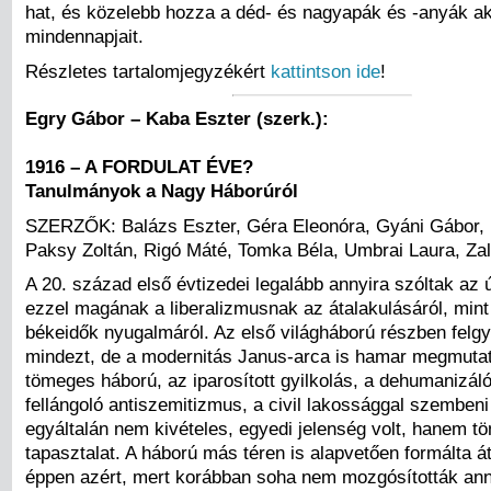
hat, és közelebb hozza a déd- és nagyapák és -anyák ak
mindennapjait.
Részletes tartalomjegyzékért
kattintson ide
!
Egry Gábor – Kaba Eszter (szerk.):
1916 – A FORDULAT ÉVE?
Tanulmányok a Nagy Háborúról
SZERZŐK: Balázs Eszter, Géra Eleonóra, Gyáni Gábor, 
Paksy Zoltán, Rigó Máté, Tomka Béla, Umbrai Laura, Zala
A 20. század első évtizedei legalább annyira szóltak az 
ezzel magának a liberalizmusnak az átalakulásáról, mint
békeidők nyugalmáról. Az első világháború részben felgy
mindezt, de a modernitás Janus-arca is hamar megmutat
tömeges háború, az iparosított gyilkolás, a dehumanizál
fellángoló antiszemitizmus, a civil lakossággal szembeni
egyáltalán nem kivételes, egyedi jelenség volt, hanem 
tapasztalat. A háború más téren is alapvetően formálta á
éppen azért, mert korábban soha nem mozgósították an