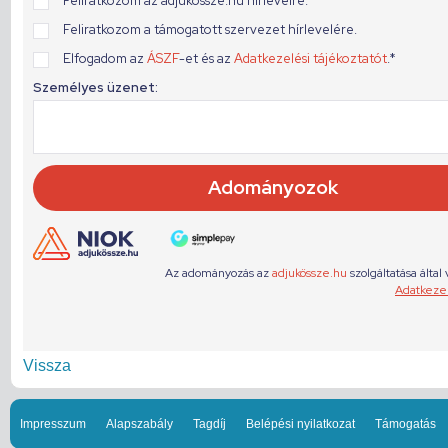
Vissza
Impresszum
Alapszabály
Tagdíj
Belépési nyilatkozat
Támogatás