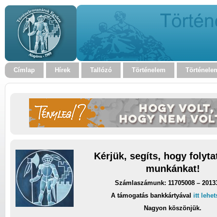
Címlap
Hírek
Tallózó
Történelem
Történele
Kérjük, segíts, hogy folyt
munkánkat!
Számlaszámunk: 11705008 – 2013
A támogatás bankkártyával
itt lehe
Nagyon köszönjük.