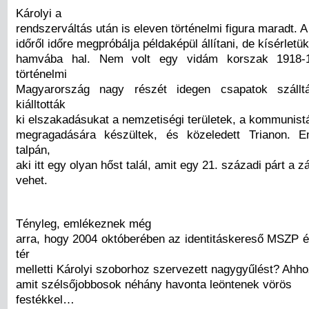
Károlyi a
rendszerváltás után is eleven történelmi figura maradt. A
időről időre megpróbálja példaképül állítani, de kísérletü
hamvába hal. Nem volt egy vidám korszak 1918-19
történelmi
Magyarország nagy részét idegen csapatok szállt
kiálltották
ki elszakadásukat a nemzetiségi területek, a kommunist
megragadására készültek, és közeledett Trianon. 
talpán,
aki itt egy olyan hőst talál, amit egy 21. századi párt a z
vehet.
Tényleg, emlékeznek még
arra, hogy 2004 októberében az identitáskereső MSZP 
tér
melletti Károlyi szoborhoz szervezett nagygyűlést? Ahh
amit szélsőjobbosok néhány havonta leöntenek vörös
festékkel…