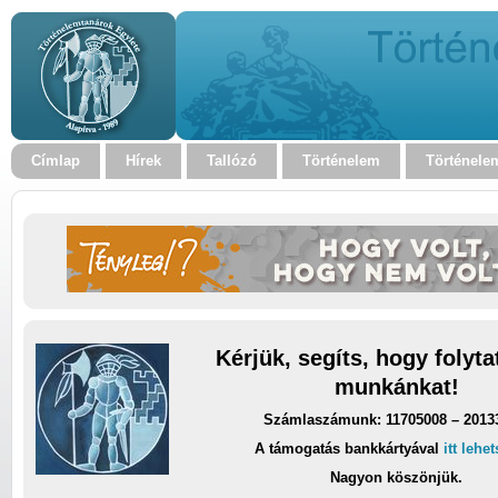
Címlap
Hírek
Tallózó
Történelem
Történele
Kérjük, segíts, hogy folyt
munkánkat!
Számlaszámunk: 11705008 – 2013
A támogatás bankkártyával
itt lehe
Nagyon köszönjük.