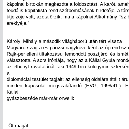
kápolnai birtokán megkezdte a földosztást. A karót, amel
feudális-kapitalista rend szétbomlásának hirdetője, a tá
útjelzője volt, azóta őrzik, ma a kápolnai Alkotmány Tsz
ereklyéje.”
Károlyi Mihály a második világháború után tért vissza
Magyarországra és párizsi nagykövetként az új rend szol
Rajk-per elleni tiltakozásul lemondott posztjáról és ismé
választotta. A sors iróniája, hogy az a Kállai Gyula mond
az elhunyt ravatalánál, aki 1949-ben külügyminiszterkén
a
diplomáciai testület tagjait: az ellenség oldalára átállt áru
minden kapcsolat megszakítandó (HVG, 1998/41.). E
Kállai
gyászbeszéde már-már orwelli:
„Őt magát