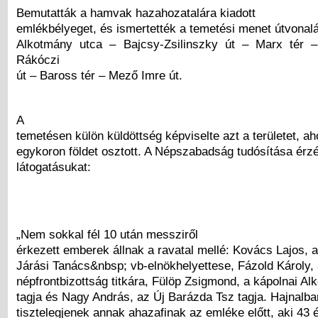
Bemutatták a hamvak hazahozatalára kiadott
emlékbélyeget, és ismertették a temetési menet útvonalá
Alkotmány utca – Bajcsy-Zsilinszky út – Marx tér –
Rákóczi
út – Baross tér – Mező Imre út.
A
temetésen külön küldöttség képviselte azt a területet, ah
egykoron földet osztott. A Népszabadság tudósítása érzék
látogatásukat:
„Nem sokkal fél 10 után messziről
érkezett emberek állnak a ravatal mellé: Kovács Lajos, 
Járási Tanács&nbsp; vb-elnökhelyettese, Fázold Károly, 
népfrontbizottság titkára, Fülöp Zsigmond, a kápolnai A
tagja és Nagy András, az Új Barázda Tsz tagja. Hajnalba
tisztelegjenek annak ahazafinak az emléke előtt, aki 43 é