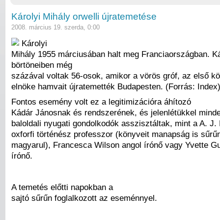
Károlyi Mihály orwelli újratemetése
2008. március 19. szerda, 0:00
Károlyi
Mihály 1955 márciusában halt meg Franciaországban. K
börtöneiben még
százával voltak 56-osok, amikor a vörös gróf, az első k
elnöke hamvait újratemették Budapesten. (Forrás: Index
Fontos esemény volt ez a legitimizációra áhítozó
Kádár Jánosnak és rendszerének, és jelenlétükkel mind
baloldali nyugati gondolkodók asszisztáltak, mint a A. J. 
oxforfi történész professzor (könyveit manapság is sűrű
magyarul), Francesca Wilson angol írónő vagy Yvette Gu
írónő.
A temetés előtti napokban a
sajtó sűrűn foglalkozott az eseménnyel.