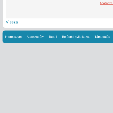
Vissza
Impresszum
Alapszabály
Tagdíj
Belépési nyilatkozat
Támogatás