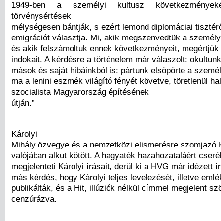
1949-ben a személyi kultusz következményeké
törvénysértések
mélységesen bántják, s ezért lemond diplomáciai tisztérő
emigrációt választja. Mi, akik megszenvedtük a személyi
és akik felszámoltuk ennek következményeit, megértjük 
indokait. A kérdésre a történelem már válaszolt: okultunk
mások és saját hibáinkból is: pártunk elsöpörte a személy
ma a lenini eszmék világító fényét követve, töretlenül ha
szocialista Magyarország építésének
útján.”
Károlyi
Mihály özvegye és a nemzetközi elismerésre szomjazó 
valójában alkut kötött. A hagyaték hazahozataláért cser
megjelenteti Károlyi írásait, derül ki a HVG már idézett í
más kérdés, hogy Károlyi teljes levelezését, illetve emlé
publikálták, és a Hit, illúziók nélkül címmel megjelent s
cenzúrázva.