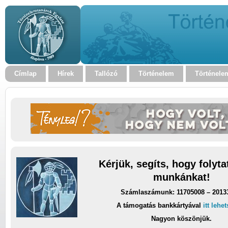
Címlap
Hírek
Tallózó
Történelem
Történele
Kérjük, segíts, hogy folyt
munkánkat!
Számlaszámunk: 11705008 – 2013
A támogatás bankkártyával
itt lehe
Nagyon köszönjük.