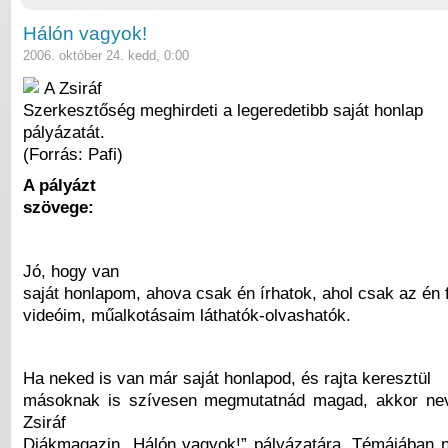
Hálón vagyok!
2006. október 24. kedd, 0:00
A Zsiráf
Szerkesztőség meghirdeti a legeredetibb saját honlap
pályázatát.
(Forrás: Pafi)
A pályázt
szövege:
Jó, hogy van
saját honlapom, ahova csak én írhatok, ahol csak az én
videóim, műalkotásaim láthatók-olvashatók.
Ha neked is van már saját honlapod, és rajta keresztül
másoknak is szívesen megmutatnád magad, akkor nev
Zsiráf
Diákmagazin „Hálón vagyok!” pályázatára. Témájában 