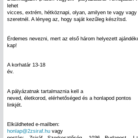
lehet
vicces, extrém, hétköznapi, olyan, amilyen te vagy vagy 
szeretnél. A lényeg az, hogy saját kezűleg készítsd.
Érdemes nevezni, mert az első három helyezett ajándék
kap!
A korhatár 13-18
év.
A pályázatnak tartalmaznia kell a
neved, életkorod, elérhetőséged és a honlapod pontos
linkjét.
Elküldheted e-mailben:
honlap@2zsiraf.hu
vagy
postán: Zsiráf Szerkesztőség, 1036 Budapest, La