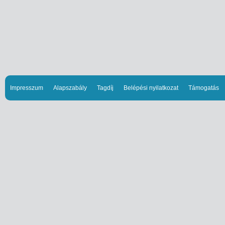
Impresszum
Alapszabály
Tagdíj
Belépési nyilatkozat
Támogatás