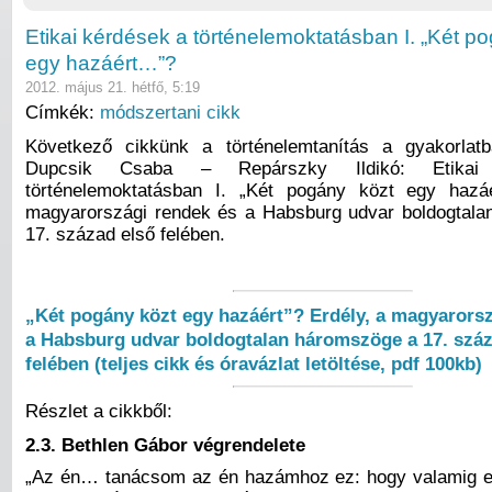
Etikai kérdések a történelemoktatásban I. „Két p
egy hazáért…”?
2012. május 21. hétfő, 5:19
Címkék:
módszertani cikk
Következő cikkünk a történelemtanítás a gyakorlatb
Dupcsik Csaba – Repárszky Ildikó: Etika
történelemoktatásban I. „Két pogány közt egy hazáé
magyarországi rendek és a Habsburg udvar boldogtal
17. század első felében.
„Két pogány közt egy hazáért”? Erdély, a magyarorsz
a Habsburg udvar boldogtalan háromszöge a 17. száz
felében (teljes cikk és óravázlat
letöltése, pdf
100kb)
Részlet a cikkből:
2.3. Bethlen Gábor végrendelete
„Az én… tanácsom az én hazámhoz ez: hogy valamig e