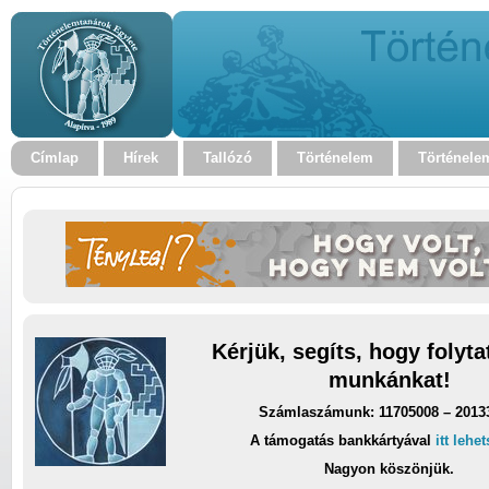
Címlap
Hírek
Tallózó
Történelem
Történele
Kérjük, segíts, hogy folyt
munkánkat!
Számlaszámunk: 11705008 – 2013
A támogatás bankkártyával
itt lehe
Nagyon köszönjük.