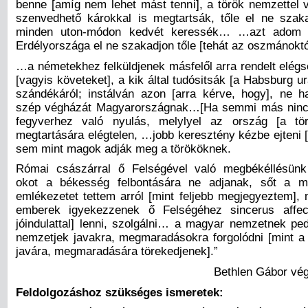
benne [amíg nem lehet mást tenni], a török nemzettel 
szenvedhető károkkal is megtartsák, tőle el ne sza
minden uton-módon kedvét keressék… …azt adom t
Erdélyországa el ne szakadjon tőle [tehát az oszmánokt
…a németekhez felküldjenek másfelől arra rendelt elégsé
[vagyis követeket], a kik által tudósitsák [a Habsburg ur
szándékáról; instálván azon [arra kérve, hogy], ne ha
szép végházát Magyarországnak…[Ha semmi más nincs
fegyverhez való nyulás, melylyel az ország [a tör
megtartására elégtelen, …jobb keresztény kézbe ejteni 
sem mint magok adják meg a törököknek.
Római császárral ő Felségével való megbékéllésün
okot a békesség felbontására ne adjanak, sőt a mi
emlékezetet tettem arról [mint feljebb megjegyeztem], 
emberek igyekezzenek ő Felségéhez sincerus affect
jóindulattal] lenni, szolgálni… a magyar nemzetnek pe
nemzetjek javakra, megmaradásokra forgolódni [mint a
javára, megmaradására törekedjenek].”
Bethlen Gábor vég
Feldolgozáshoz szükséges ismeretek: