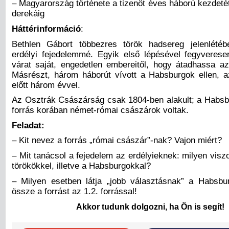
– Magyarország története a tizenöt éves háború kezdeté
derekáig
Háttérinformáció
:
Bethlen Gábort többezres török hadsereg jelenlétéb
erdélyi fejedelemmé. Egyik első lépésével fegyveresen
várat saját, engedetlen embereitől, hogy átadhassa 
Másrészt, három háborút vívott a Habsburgok ellen, az
előtt három évvel.
Az Osztrák Császárság csak 1804-ben alakult; a Habsb
forrás korában német-római császárok voltak.
Feladat:
– Kit nevez a forrás „római császár”-nak? Vajon miért?
– Mit tanácsol a fejedelem az erdélyieknek: milyen visz
törökökkel, illetve a Habsburgokkal?
– Milyen esetben látja „jobb választásnak” a Habsb
össze a forrást az 1.2. forrással!
Akkor tudunk dolgozni, ha Ön is segít!