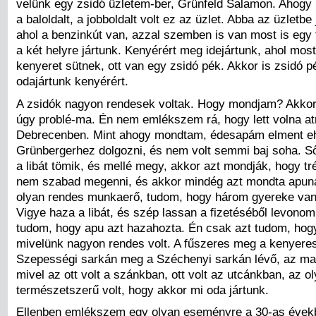
velünk egy zsidó üzletem-ber, Grünfeld Salamon. Ahogy 
a baloldalt, a jobboldalt volt ez az üzlet. Abba az üzletbe
ahol a benzinkút van, azzal szemben is van most is egy 
a két helyre jártunk. Kenyérért meg idejártunk, ahol most
kenyeret sütnek, ott van egy zsidó pék. Akkor is zsidó pé
odajártunk kenyérért.
A zsidók nagyon rendesek voltak. Hogy mondjam? Akkor 
úgy problé-ma. Én nem emlékszem rá, hogy lett volna at
Debrecenben. Mint ahogy mondtam, édesapám elment e
Grünbergerhez dolgozni, és nem volt semmi baj soha. Ső
a libát tömik, és mellé megy, akkor azt mondják, hogy tréf
nem szabad megenni, és akkor mindég azt mondta apuna
olyan rendes munkaerő, tudom, hogy három gyereke van,
Vigye haza a libát, és szép lassan a fizetéséből levono
tudom, hogy apu azt hazahozta. Én csak azt tudom, hog
mivelünk nagyon rendes volt. A fűszeres meg a kenyere
Szepességi sarkán meg a Széchenyi sarkán lévő, az mag
mivel az ott volt a szánkban, ott volt az utcánkban, az o
természetszerű volt, hogy akkor mi oda jártunk.
Ellenben emlékszem egy olyan eseményre a 30-as évekb