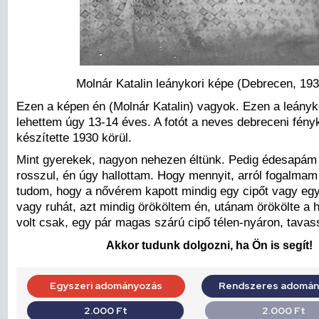
Molnár Katalin leánykori képe (Debrecen, 193
Ezen a képen én (Molnár Katalin) vagyok. Ezen a leányko
lehettem úgy 13-14 éves. A fotót a neves debreceni fén
készítette 1930 körül.
Mint gyerekek, nagyon nehezen éltünk. Pedig édesapám
rosszul, én úgy hallottam. Hogy mennyit, arról fogalmam
tudom, hogy a nővérem kapott mindig egy cipőt vagy egy 
vagy ruhát, azt mindig örököltem én, utánam örökölte a
volt csak, egy pár magas szárú cipő télen-nyáron, tavas
Akkor tudunk dolgozni, ha Ön is segít!