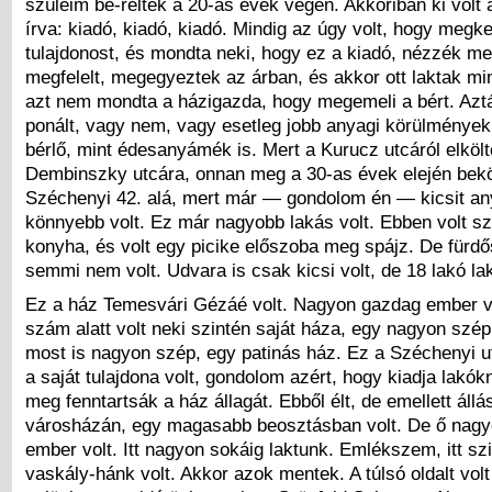
szüleim bé-reltek a 20-as évek végén. Akkoriban ki volt
írva: kiadó, kiadó, kiadó. Mindig az úgy volt, hogy megke
tulajdonost, és mondta neki, hogy ez a kiadó, nézzék m
megfelelt, megegyeztek az árban, és akkor ott laktak mi
azt nem mondta a házigazda, hogy megemeli a bért. Azt
ponált, vagy nem, vagy esetleg jobb anyagi körülmények
bérlő, mint édesanyámék is. Mert a Kurucz utcáról elköl
Dembinszky utcára, onnan meg a 30-as évek elején bekö
Széchenyi 42. alá, mert már — gondolom én — kicsit an
könnyebb volt. Ez már nagyobb lakás volt. Ebben volt sz
konyha, és volt egy picike előszoba meg spájz. De fürdő
semmi nem volt. Udvara is csak kicsi volt, de 18 lakó lak
Ez a ház Temesvári Gézáé volt. Nagyon gazdag ember vo
szám alatt volt neki szintén saját háza, egy nagyon szé
most is nagyon szép, egy patinás ház. Ez a Széchenyi u
a saját tulajdona volt, gondolom azért, hogy kiadja lakók
meg fenntartsák a ház állagát. Ebből élt, de emellett állás
városházán, egy magasabb beosztásban volt. De ő nagy
ember volt. Itt nagyon sokáig laktunk. Emlékszem, itt sz
vaskály-hánk volt. Akkor azok mentek. A túlsó oldalt vo