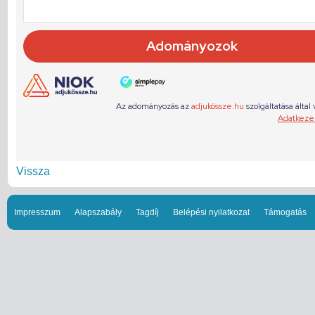
Vissza
Impresszum
Alapszabály
Tagdíj
Belépési nyilatkozat
Támogatás