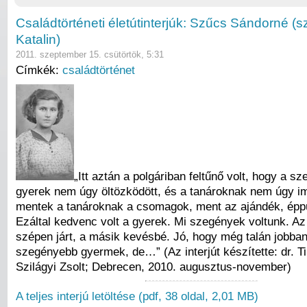
Családtörténeti életútinterjúk: Szűcs Sándorné (s
Katalin)
2011. szeptember 15. csütörtök, 5:31
Címkék:
családtörténet
„Itt aztán a polgáriban feltűnő volt, hogy a s
gyerek nem úgy öltözködött, és a tanároknak nem úgy im
mentek a tanároknak a csomagok, ment az ajándék, épp
Ezáltal kedvenc volt a gyerek. Mi szegények voltunk. Az
szépen járt, a másik kevésbé. Jó, hogy még talán jobban 
szegényebb gyermek, de…” (Az interjút készítette: dr. T
Szilágyi Zsolt; Debrecen, 2010. augusztus-november)
A teljes interjú letöltése (pdf, 38 oldal, 2,01 MB)