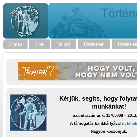
Címlap
Hírek
Tallózó
Történelem
Történele
Kérjük, segíts, hogy folyt
munkánkat!
Számlaszámunk: 11705008 – 2013
A támogatás bankkártyával
itt lehe
Nagyon köszönjük.