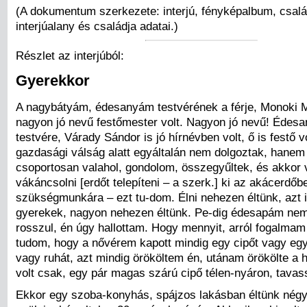
(A dokumentum szerkezete: interjú, fényképalbum, csalá
interjúalany és családja adatai.)
Részlet az interjúból:
Gyerekkor
A nagybátyám, édesanyám testvérének a férje, Monoki M
nagyon jó nevű festőmester volt. Nagyon jó nevű! Édes
testvére, Várady Sándor is jó hírnévben volt, ő is festő v
gazdasági válság alatt egyáltalán nem dolgoztak, hanem
csoportosan valahol, gondolom, összegyűltek, és akkor v
vákáncsolni [erdőt telepíteni – a szerk.] ki az akácerdőb
szükségmunkára – ezt tu-dom. Élni nehezen éltünk, azt 
gyerekek, nagyon nehezen éltünk. Pe-dig édesapám nem
rosszul, én úgy hallottam. Hogy mennyit, arról fogalmam
tudom, hogy a nővérem kapott mindig egy cipőt vagy egy 
vagy ruhát, azt mindig örököltem én, utánam örökölte a
volt csak, egy pár magas szárú cipő télen-nyáron, tavas
Ekkor egy szoba-konyhás, spájzos lakásban éltünk négy