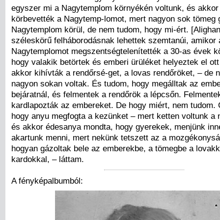
egyszer mi a Nagytemplom környékén voltunk, és akkor
körbevették a Nagytemp-lomot, mert nagyon sok tömeg g
Nagytemplom körül, de nem tudom, hogy mi-ért. [Aligha
széleskörű felháborodásnak lehettek szemtanúi, amikor 
Nagytemplomot megszentségtelenítették a 30-as évek k
hogy valakik betörtek és emberi ürüléket helyeztek el ott
akkor kihívták a rendőrsé-get, a lovas rendőröket, – de
nagyon sokan voltak. És tudom, hogy megálltak az embe
bejáratnál, és felmentek a rendőrök a lépcsőn. Felmente
kardlapozták az embereket. De hogy miért, nem tudom.
hogy anyu megfogta a kezünket – mert ketten voltunk a
és akkor édesanya mondta, hogy gyerekek, menjünk inn
akartunk menni, mert nekünk tetszett az a mozgékonys
hogyan gázoltak bele az emberekbe, a tömegbe a lovakk
kardokkal, – láttam.
A fényképalbumból: