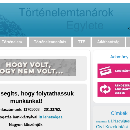
K
Történelem
Történelemtanítás
TTE
Átláthatóság
Adomány
 segíts, hogy folytathassuk
munkánkat!
laszámunk: 11705008 – 20133762.
Címkék
ogatás bankkártyával
itt lehetséges
.
aláírásgyűjtés
alapvizsga
Nagyon köszönjük.
Civil Közoktatási