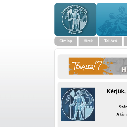
Címlap
Hírek
Tallózó
Kérjük,
Szám
A tám