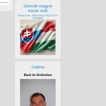
Szlovák-magyar
közös múlt
Projektszám: 2023-2-HU01-KA210-SCH-
000169882
Galéria
Bank és történelem