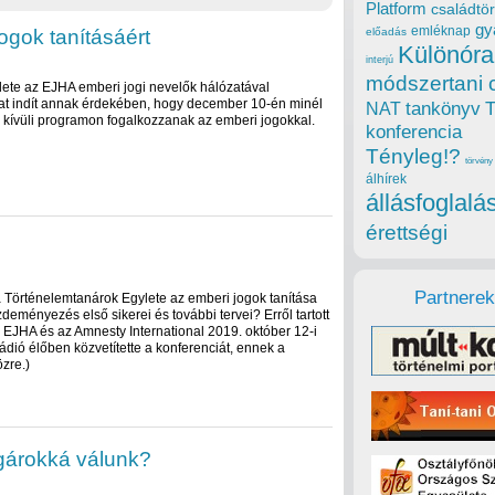
Platform
családtör
gy
emléknap
ogok tanításáért
előadás
Különóra
interjú
módszertani 
ete az EJHA emberi jogi nevelők hálózatával
 indít annak érdekében, hogy december 10-én minél
tankönyv
NAT
n kívüli programon fogalkozzanak az emberi jogokkal.
konferencia
Tényleg!?
törvény
álhírek
állásfoglalá
érettségi
Partnerek
a Történelemtanárok Egylete az emberi jogok tanítása
ményezés első sikerei és további tervei? Erről tartott
 EJHA és az Amnesty International 2019. október 12-i
Rádió élőben közvetítette a konferenciát, ennek a
zre.)
olgárokká válunk?