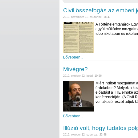
Civil összefogás az emberi j
2019. november 21. csütörtök, 16:47
A Történelemtanárok Egyl
együttműködve mozgalmat
több iskolában és iskolá
Bővebben...
Mivégre?
2019. október 22. kedd, 19:56
Miért indított mozgalmat 
érdekében? Melyek a kezde
előadást a TTE elnöke az
konferenciáján. (A Civil 
vonatkozó részét adjuk kö
Bővebben...
Illúzió volt, hogy tudatos p
2019. október 12. szombat, 23:48