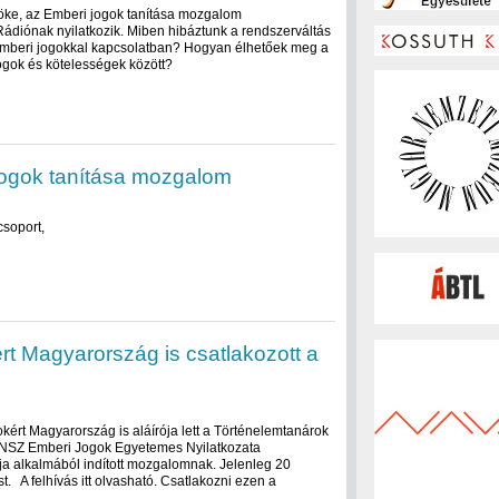
nöke, az Emberi jogok tanítása mozgalom
ádiónak nyilatkozik. Miben hibáztunk a rendszerváltás
emberi jogokkal kapcsolatban? Hogyan élhetőek meg a
ogok és kötelességek között?
 jogok tanítása mozgalom
csoport,
rt Magyarország is csatlakozott a
kért Magyarország is aláírója lett a Történelemtanárok
az ENSZ Emberi Jogok Egyetemes Nyilatkozata
ja alkalmából indított mozgalomnak. Jelenleg 20
st. A felhívás itt olvasható. Csatlakozni ezen a