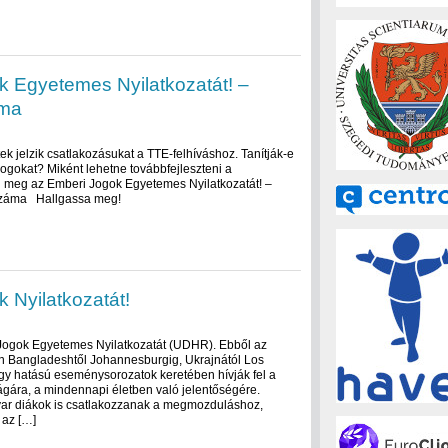
 Egyetemes Nyilatkozatát! –
áma
k jelzik csatlakozásukat a TTE-felhíváshoz. Tanítják-e
jogokat? Miként lehetne továbbfejleszteni a
meg az Emberi Jogok Egyetemes Nyilatkozatát! –
 száma Hallgassa meg!
 Nyilatkozatát!
 Jogok Egyetemes Nyilatkozatát (UDHR). Ebből az
án Bangladeshtől Johannesburgig, Ukrajnától Los
gy hatású eseménysorozatok keretében hívják fel a
ságára, a mindennapi életben való jelentőségére.
yar diákok is csatlakozzanak a megmozduláshoz,
 az […]