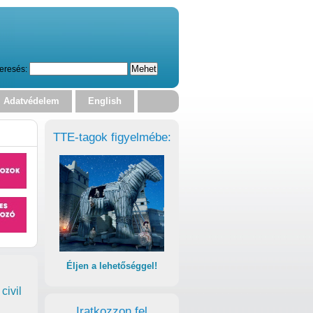
eresés:
Adatvédelem
English
TTE-tagok figyelmébe:
Éljen a lehetőséggel!
civil
Iratkozzon fel