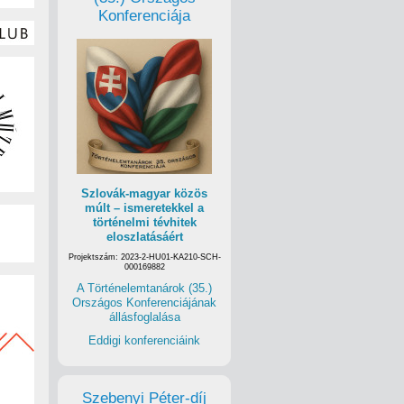
Konferenciája
Szlovák-magyar közös
múlt – ismeretekkel a
történelmi tévhitek
eloszlatásáért
Projektszám: 2023-2-HU01-KA210-SCH-
000169882
A Történelemtanárok (35.)
Országos Konferenciájának
állásfoglalása
Eddigi konferenciáink
Szebenyi Péter-díj