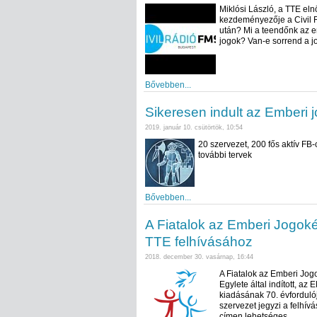
Miklósi László, a TTE el
kezdeményezője a Civil R
után? Mi a teendőnk az 
jogok? Van-e sorrend a j
Bővebben...
Sikeresen indult az Emberi
2019. január 10. csütörtök, 10:54
20 szervezet, 200 fős aktív FB-
további tervek
Bővebben...
A Fiatalok az Emberi Jogoké
TTE felhívásához
2018. december 30. vasárnap, 16:44
A Fiatalok az Emberi Jogo
Egylete által indított, 
kiadásának 70. évforduló
szervezet jegyzi a felhívá
címen lehetséges.