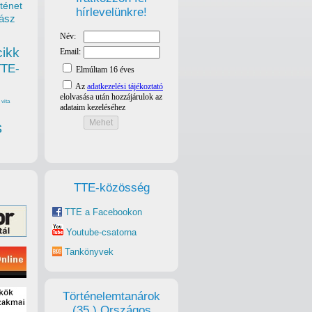
ténet
hírlevelünkre!
ász
cikk
TTE-
vita
s
TTE-közösség
TTE a Facebookon
Youtube-csatorna
Tankönyvek
Történelemtanárok
(35.) Országos