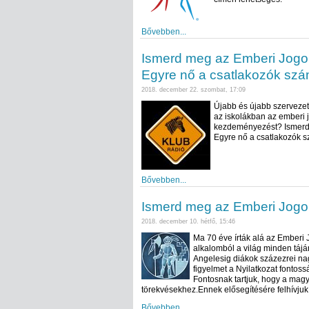
Bővebben...
Ismerd meg az Emberi Jogok
Egyre nő a csatlakozók sz
2018. december 22. szombat, 17:09
Újabb és újabb szervezete
az iskolákban az emberi 
kezdeményezést? Ismerd 
Egyre nő a csatlakozók
Bővebben...
Ismerd meg az Emberi Jogok
2018. december 10. hétfő, 15:46
Ma 70 éve írták alá az Emberi
alkalomból a világ minden táj
Angelesig diákok százezrei na
figyelmet a Nyilatkozat fontos
Fontosnak tartjuk, hogy a mag
törekvésekhez.Ennek elősegítésére felhívjuk
Bővebben...