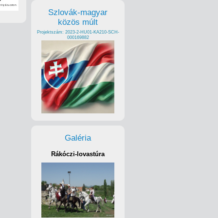
Szlovák-magyar
közös múlt
Projektszám: 2023-2-HU01-KA210-SCH-
000169882
Galéria
Rákóczi-lovastúra