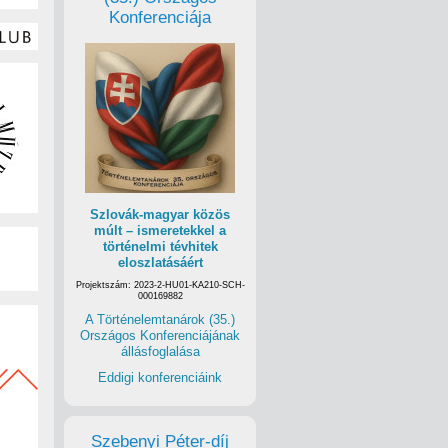
Konferenciája
Szlovák-magyar közös
múlt – ismeretekkel a
történelmi tévhitek
eloszlatásáért
Projektszám: 2023-2-HU01-KA210-SCH-
000169882
A Történelemtanárok (35.)
Országos Konferenciájának
állásfoglalása
Eddigi konferenciáink
Szebenyi Péter-díj