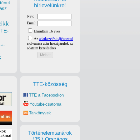
ténet
hírlevelünkre!
ász
cikk
TTE-
vita
s
TTE-közösség
TTE a Facebookon
Youtube-csatorna
Tankönyvek
Történelemtanárok
(35.) Országos