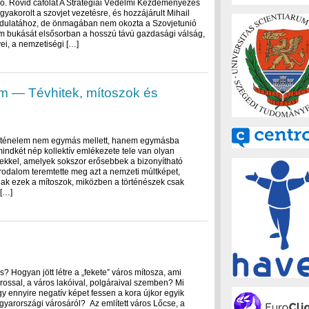
ió. Rövid cáfolat A Stratégiai Védelmi Kezdeményezés
akorolt a szovjet vezetésre, és hozzájárult Mihail
ordulatához, de önmagában nem okozta a Szovjetunió
m bukását elsősorban a hosszú távú gazdasági válság,
i, a nemzetiségi […]
em — Tévhitek, mítoszok és
örténelem nem egymás mellett, hanem egymásba
indkét nép kollektív emlékezete tele van olyan
sekkel, amelyek sokszor erősebbek a bizonyítható
irodalom teremtette meg azt a nemzeti múltképet,
ak ezek a mítoszok, miközben a történészek csak
 […]
s? Hogyan jött létre a „fekete” város mítosza, ami
rossal, a város lakóival, polgáraival szemben? Mi
ogy ennyire negatív képet fessen a kora újkor egyik
yarországi városáról? Az említett város Lőcse, a