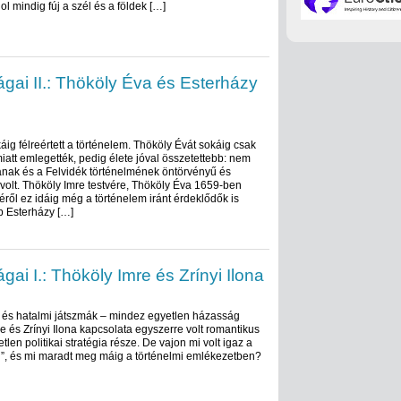
l mindig fúj a szél és a földek […]
gai II.: Thököly Éva és Esterházy
áig félreértett a történelem. Thököly Évát sokáig csak
att emlegették, pedig élete jóval összetettebb: nem
ának és a Felvidék történelmének öntörvényű és
volt. Thököly Imre testvére, Thököly Éva 1659-ben
éről ez idáig még a történelem iránt érdeklődők is
b Esterházy […]
ai I.: Thököly Imre és Zrínyi Ilona
ás és hatalmi játszmák – mindez egyetlen házasság
e és Zrínyi Ilona kapcsolata egyszerre volt romantikus
len politikai stratégia része. De vajon mi volt igaz a
ől”, és mi maradt meg máig a történelmi emlékezetben?