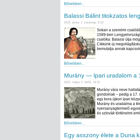
Bővebben...
Balassi Bálint titokzatos len
2025. június 1. vasárnap, 9:10
Sokan a szerelmi csalódás
1589-ben Lengyelországb
csalóka: Balassi útja mög
Cikkünk új megvilágításba
bemutatja annak kapcsoló
Bővebben...
Murány — Ipari uradalom a
2025. május 5. hétfő, 18:32
Murány vára neve hallatá
gondolnak – pedig a 17.
egy kora újkori ipari köz
Murány és uradalma a tér
nyersanyagtermelő egysé
és szlovák történelmi em
Bővebben...
Egy asszony élete a Duna ké