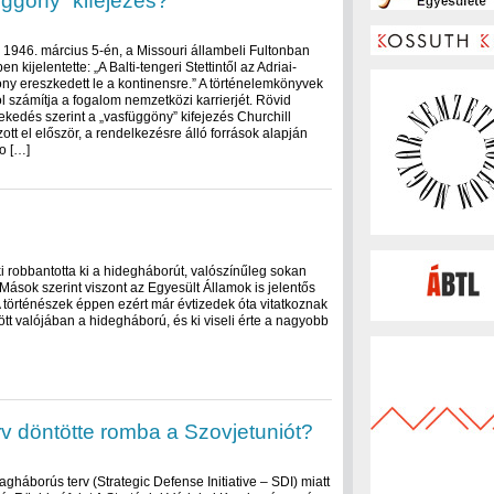
üggöny” kifejezés?
l 1946. március 5-én, a Missouri állambeli Fultonban
 kijelentette: „A Balti-tengeri Stettintől az Adriai-
öny ereszkedett le a kontinensre.” A történelemkönyvek
ól számítja a fogalom nemzetközi karrierjét. Rövid
kedés szerint a „vasfüggöny” kifejezés Churchill
tt el először, a rendelkezésre álló források alapján
o […]
robbantotta ki a hidegháborút, valószínűleg sokan
Mások szerint viszont az Egyesült Államok is jelentős
A történészek éppen ezért már évtizedek óta vitatkoznak
t valójában a hidegháború, és ki viseli érte a nagyobb
rv döntötte romba a Szovjetuniót?
lagháborús terv (Strategic Defense Initiative – SDI) miatt