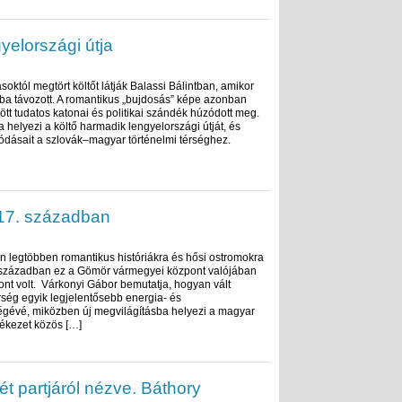
gyelországi útja
októl megtört költőt látják Balassi Bálintban, amikor
a távozott. A romantikus „bujdosás” képe azonban
ött tudatos katonai és politikai szándék húzódott meg.
 helyezi a költő harmadik lengyelországi útját, és
dásait a szlovák–magyar történelmi térséghez.
 17. században
n legtöbben romantikus históriákra és hősi ostromokra
 században ez a Gömör vármegyei központ valójában
pont volt. Várkonyi Gábor bemutatja, hogyan vált
ség egyik legjelentősebb energia- és
gévé, miközben új megvilágításba helyezi a magyar
lékezet közös […]
t partjáról nézve. Báthory