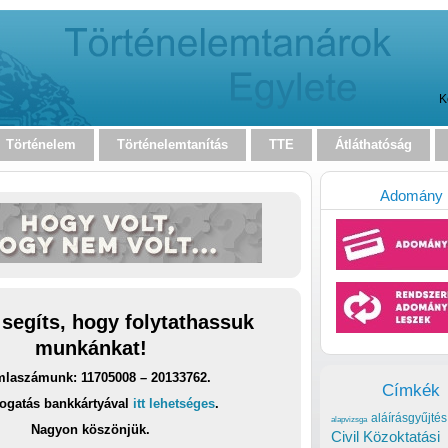
K
Történelem
Történelemtanítás
TTE
Átláthatóság
Adomány
 segíts, hogy folytathassuk
munkánkat!
laszámunk: 11705008 – 20133762.
Címkék
ogatás bankkártyával
itt lehetséges
.
aláírásgyűjtés
alapvizsga
Nagyon köszönjük.
Civil Közoktatási