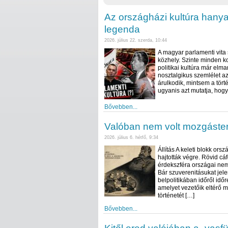
Az országházi kultúra hany
legenda
2026. július 22. szerda, 10:44
A magyar parlamenti vita 
közhely. Szinte minden k
politikai kultúra már elm
nosztalgikus szemlélet a
árulkodik, mintsem a tört
ugyanis azt mutatja, hogy
Bővebben...
Valóban nem volt mozgástere
2026. július 6. hétfő, 9:34
Állítás A keleti blokk or
hajtották végre. Rövid cá
érdekszféra országai nem
Bár szuverenitásukat jele
belpolitikában időről időr
amelyet vezetőik eltérő 
történetét […]
Bővebben...