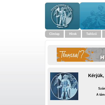
Címlap
Hírek
Tallózó
Kérjük,
Szám
A tám