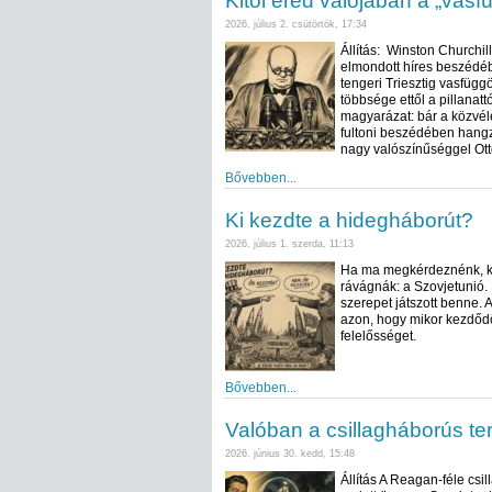
Kitől ered valójában a „vasf
2026. július 2. csütörtök, 17:34
Állítás: Winston Churchil
elmondott híres beszédében
tengeri Triesztig vasfügg
többsége ettől a pillanatt
magyarázat: bár a közvéle
fultoni beszédében hangzo
nagy valószínűséggel Ott
Bővebben...
Ki kezdte a hidegháborút?
2026. július 1. szerda, 11:13
Ha ma megkérdeznénk, ki 
rávágnák: a Szovjetunió. 
szerepet játszott benne. 
azon, hogy mikor kezdődöt
felelősséget.
Bővebben...
Valóban a csillagháborús te
2026. június 30. kedd, 15:48
Állítás A Reagan-féle csil