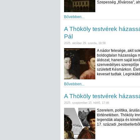
Szepesség „fővárosa”, aho
Bővebben...
A Thököly testvérek házassá
Pál
2025. október 29. szerda, 18:56
A nádor felesége, akit sok
boldogtalan házassága mi
áldozat, hanem saját kor
szenvedélyes szereplője 
született Késmárkon. Élet
keveset tudtak. Leginkáb
Bővebben...
A Thököly testvérek házasság
2025. szeptember 15. hétfő, 17:46
Szerelem, politika, árul
történetében. Thököly Imr
legendák alapja és kímélet
17. századi „bestsellerb