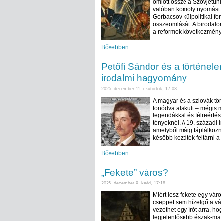
omlott össze a Szovjetun
valóban komoly nyomást gy
Gorbacsov külpolitikai f
összeomlását. A birodalo
a reformok következménye
Bővebben...
Petőfi Sándor és a történel
irodalmi hagyomány
2025. december 11. csütörtök, 17:03
A magyar és a szlovák t
fonódva alakult – mégis m
legendákkal és félreérté
tényeknél. A 19. századi 
amelyből máig táplálkozn
később kezdték feltárni a
Bővebben...
„Fekete” város?
2025. december 9. kedd, 17:18
Miért lesz fekete egy váro
cseppet sem hízelgő a vá
vezethet egy írót arra, h
legjelentősebb észak-mag