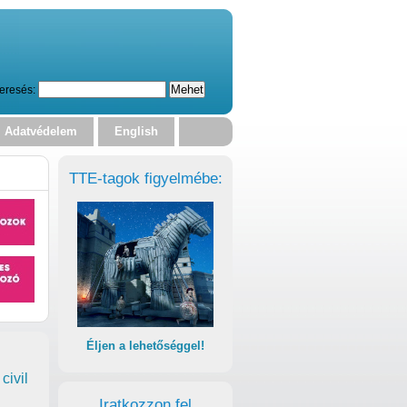
eresés:
Adatvédelem
English
TTE-tagok figyelmébe:
Éljen a lehetőséggel!
civil
Iratkozzon fel