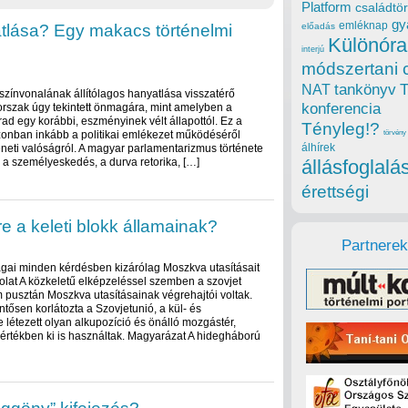
Platform
családtör
gy
emléknap
atlása? Egy makacs történelmi
előadás
Különóra
interjú
módszertani 
tankönyv
NAT
színvonalának állítólagos hanyatlása visszatérő
konferencia
orszak úgy tekintett önmagára, mint amelyben a
arad egy korábbi, eszményinek vélt állapottól. Ez a
Tényleg!?
zonban inkább a politikai emlékezet működéséről
törvény
álhírek
éneti valóságról. A magyar parlamentarizmus története
 a személyeskedés, a durva retorika, […]
állásfoglalá
érettségi
 a keleti blokk államainak?
Partnerek
szágai minden kérdésben kizárólag Moszkva utasításait
folat A közkeletű elképzeléssel szemben a szovjet
 pusztán Moszkva utasításainak végrehajtói voltak.
ntősen korlátozta a Szovjetunió, a kül- és
e létezett olyan alkupozíció és önálló mozgástér,
mértékben ki is használtak. Magyarázat A hidegháború