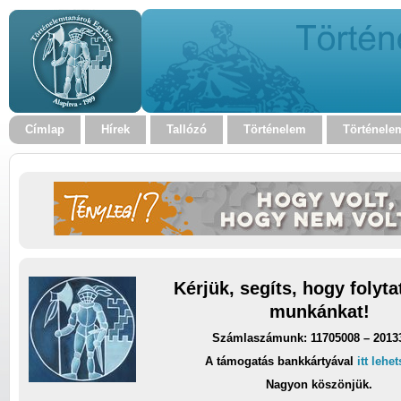
Címlap
Hírek
Tallózó
Történelem
Történele
Kérjük, segíts, hogy folyt
munkánkat!
Számlaszámunk: 11705008 – 2013
A támogatás bankkártyával
itt lehe
Nagyon köszönjük.