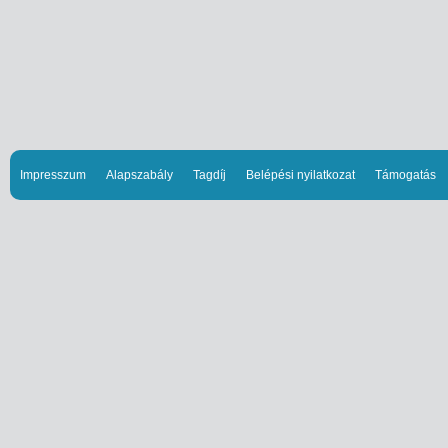
Impresszum
Alapszabály
Tagdíj
Belépési nyilatkozat
Támogatás