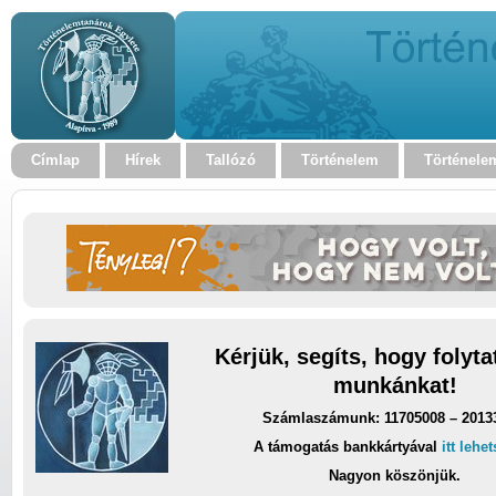
Címlap
Hírek
Tallózó
Történelem
Történele
Kérjük, segíts, hogy folyt
munkánkat!
Számlaszámunk: 11705008 – 2013
A támogatás bankkártyával
itt lehe
Nagyon köszönjük.