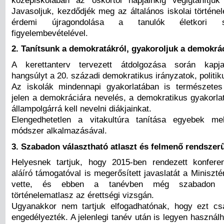
Javasoljuk, kezdődjék meg az általános iskolai történe
érdemi újragondolása a tanulók életkori saj
figyelembevételével.
2.
Tanítsunk a demokratákról, gyakoroljuk a demokrá
A kerettanterv tervezett átdolgozása során kapj
hangsúlyt a 20. századi demokratikus irányzatok, politik
Az iskolák mindennapi gyakorlatában is természete
jelen a demokráciára nevelés, a demokratikus gyakorlat
állampolgárrá kell nevelni diákjainkat.
Elengedhetetlen a vitakultúra tanítása egyebek mel
módszer alkalmazásával.
3.
Szabadon választható atlaszt és felmenő rendszer
Helyesnek tartjuk, hogy 2015-ben rendezett konfere
aláíró támogatóval is megerősített javaslatát a Miniszt
vette, és ebben a tanévben még szabadon v
történelematlasz az érettségi vizsgán.
Ugyanakkor nem tartjuk elfogadhatónak, hogy ezt cs
engedélyezték. A jelenlegi tanév után is legyen használh