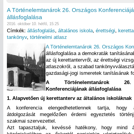
A Történelemtanárok 26. Országos Konferenciáj
állásfoglalása
2016. október 10. hétfő, 15:25
Címkék:
állásfoglalás
,
általános iskola
,
érettségi
,
keretta
tankönyv
,
történelmi atlasz
A Történelemtanárok 26. Országos Kon
állásfoglalása a demokraták tanításána
az új kerettantervről, az érettségi viz
atlaszokról, a szabad tankönyvválasztá
gazdasági-jogi ismeretek tanításának f
A Történelemtanárok 26
Konferenciájának állásfoglalása
1.
Alapvetően új kerettanterv az általános iskoláknak
A konferencia elengedhetetlennek tartja, hogy a
átdolgozását megelőzően érdemi egyeztetés történ
szakmai szervezettel.
Azt tapasztaljuk, kevéssé hatékony, hogy mind á
középiskolában az őskortól napjainkig végigtanítjuk