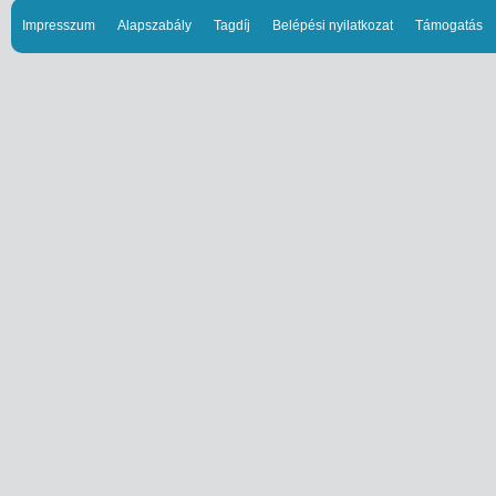
Impresszum
Alapszabály
Tagdíj
Belépési nyilatkozat
Támogatás