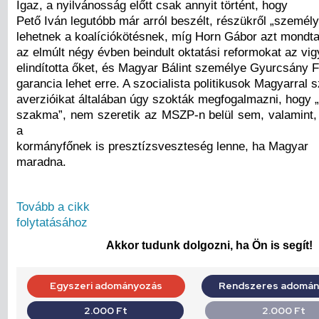
Igaz, a nyilvánosság előtt csak annyit történt, hogy
Pető Iván legutóbb már arról beszélt, részükről „személyi 
lehetnek a koalíciókötésnek, míg Horn Gábor azt mondta
az elmúlt négy évben beindult oktatási reformokat az vig
elindította őket, és Magyar Bálint személye Gyurcsány 
garancia lehet erre. A szocialista politikusok Magyarral
averzióikat általában úgy szokták megfogalmazni, hogy „e
szakma”, nem szeretik az MSZP-n belül sem, valamint
a
kormányfőnek is presztízsveszteség lenne, ha Magyar
maradna.
Tovább a cikk
folytatásához
Akkor tudunk dolgozni, ha Ön is segít!