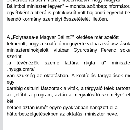
Bálintból miniszter legyen” – mondta az&nbsp;informátor,
egyébként a liberális politikusról volt hajlandó egyedül b
leendő kormány személyi összetételét illetően.
A „Folytassa-e Magyar Bálint?” kérdése már azelőtt
felmerült, hogy a koalíció megnyerte volna a választások
miniszterelnökjelölti vitában Gyurcsány Ferenc sok
szerint
„a tévénézők szeme láttára rúgta ki” miniszte
„nyugalomra”
van szükség az oktatásban. A koalíciós tárgyalások 
egy
darabig csitulni látszottak a viták, a tárgyaló felek tarto
az „előbb a program, aztán a megvalósító személye” el
két
hétben aztán ismét egyre gyakrabban hangzott el a
háttérbeszélgetésekben az oktatási miniszter neve.