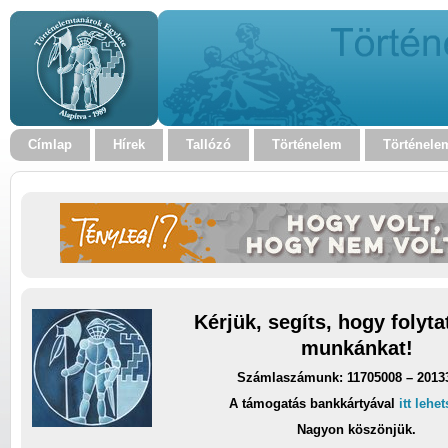
Címlap
Hírek
Tallózó
Történelem
Történele
Kérjük, segíts, hogy folyt
munkánkat!
Számlaszámunk: 11705008 – 2013
A támogatás bankkártyával
itt lehe
Nagyon köszönjük.