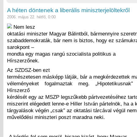
A héten döntenek a liberális miniszterjelöltekről
2006. május 22. hétfő, 0:00
Nem lesz
oktatási miniszter Magyar Bálintból, bármennyire szeretn
szabaddemokraták, bár nem is biztos, hogy ez számukr
sarokpont –
mondta egy magas rangú szocialista politikus a
Hírszerzőnek.
Az SZDSZ-ben ezt
természetesen másképp látják, bár a megkérdezettek ma
véleményeket fogalmaztak meg. „Hipotetikusnak” 
Hírszerző
kérdését egy az MSZP legszűkebb pártvezetéséhez tartoz
miszerint elégedett lenne-e Hiller István pártelnök, ha a 
tárgyalások végén „csak” az oktatási tárcával végül nem
művelődési miniszteri poszt maradna neki.
„A kérdés fel sem merül, hiszen kizárt, hogy Magyar