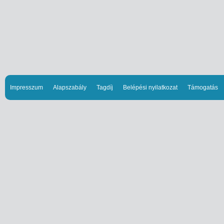
Impresszum
Alapszabály
Tagdíj
Belépési nyilatkozat
Támogatás