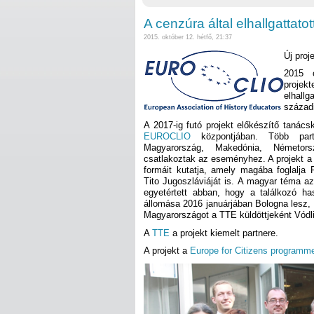
A cenzúra által elhallgattato
2015. október 12. hétfő, 21:37
Új proj
2015 o
projek
elhall
századi
A 2017-ig futó projekt előkészítő tanács
EUROCLIO
központjában. Több partn
Magyarország, Makedónia, Németors
csatlakoztak az eseményhez. A projekt a
formáit kutatja, amely magába foglalja 
Tito Jugoszláviáját is. A magyar téma a
egyetértett abban, hogy a találkozó h
állomása 2016 januárjában Bologna lesz,
Magyarországot a TTE küldöttjeként Vódli 
A
TTE
a projekt kiemelt partnere.
A projekt a
Europe for Citizens programm