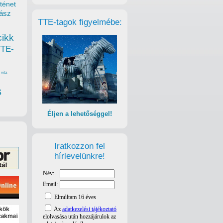
ténet
ász
TTE-tagok figyelmébe:
cikk
TTE-
vita
s
Éljen a lehetőséggel!
Iratkozzon fel
hírlevelünkre!