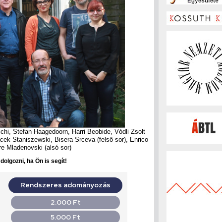
chi, Stefan Haagedoorn, Harri Beobide, Vódli Zsolt
acek Staniszewski, Bisera Srceva (felső sor), Enrico
re Mladenovski (alsó sor)
olgozni, ha Ön is segít!