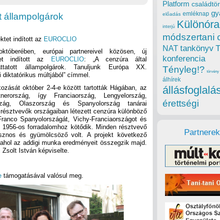
Platform
családtör
gy
emléknap
tt állampolgárok
előadás
Különóra
interjú
módszertani 
ektet indított az
EUROCLIO
tankönyv
NAT
któberében, európai partnereivel közösen, új
konferencia
tet indított az
EUROCLIO
: „A cenzúra által
gattatott állampolgárok. Tanuljunk Európa XX.
Tényleg!?
törvény
 diktatórikus múltjából” címmel.
álhírek
kozását október 2-4-e között tartották Hágában, az
állásfoglalá
erország, így Franciaország, Lengyelország,
érettségi
zág, Olaszország és Spanyolország tanárai
 résztvevők országaiban létezett cenzúra különböző
Franco Spanyolországát, Vichy-Franciaországot és
z 1956-os forradalomhoz kötődik. Minden résztvevő
Partnerek
asznos és gyümölcsöző volt. A projekt következő
 ahol az addigi munka eredményeit összegzik majd.
Zsolt István képviselte.
e
támogatásával valósul meg.