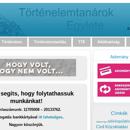
K
Történelem
Történelemtanítás
TTE
Átláthatóság
Adomány
 segíts, hogy folytathassuk
munkánkat!
laszámunk: 11705008 – 20133762.
Címkék
ogatás bankkártyával
itt lehetséges
.
aláírásgyűjtés
alapvizsga
Nagyon köszönjük.
Civil Közoktatási