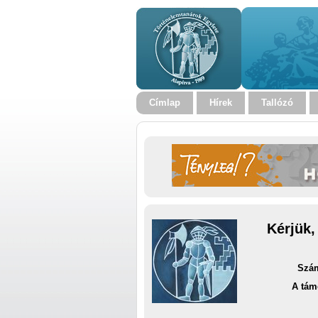
Címlap
Hírek
Tallózó
Kérjük,
Szám
A tám