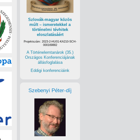
Szlovák-magyar közös
múlt – ismeretekkel a
történelmi tévhitek
eloszlatásáért
Projektszám: 2023-2-HU01-KA210-SCH-
000169882
A Történelemtanárok (35.)
Országos Konferenciájának
állásfoglalása
Eddigi konferenciáink
Szebenyi Péter-díj