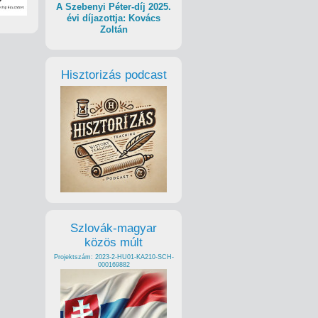
A Szebenyi Péter-díj 2025.
évi díjazottja: Kovács
Zoltán
Hisztorizás podcast
Szlovák-magyar
közös múlt
Projektszám: 2023-2-HU01-KA210-SCH-
000169882