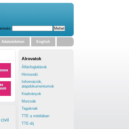
eresés:
Adatvédelem
English
Alrovatok
Állásfoglalások
Hírmondó
Információk,
alapdokumentumok
Kiadványok
Morzsák
Tagoknak
TTE a médiában
civil
TTE-díj