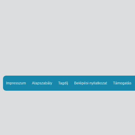
Impresszum
Alapszabály
Tagdíj
Belépési nyilatkozat
Támogatás