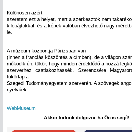
Különösen azért
szeretem ezt a helyet, mert a szerkesztők nem takarék
kilobájtokkal, és a képek valóban élvezhető nagy méretb
le.
A múzeum központja Párizsban van
(innen a franciás köszöntés a címben), de a világon sz
működik ún. tükör, hogy minden érdeklődő a hozzá legk
szerverhez csatlakozhassék. Szerencsére Magyaro
tükörlap a
Szegedi Tudományegyetem szerverén. A szövegek ango
nyelvűek.
WebMuseum
Akkor tudunk dolgozni, ha Ön is segít!