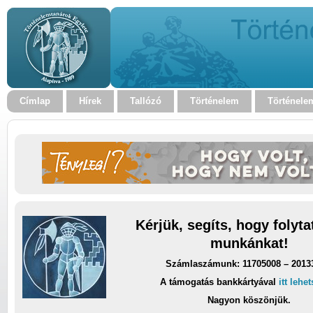
Címlap
Hírek
Tallózó
Történelem
Történele
Kérjük, segíts, hogy folyt
munkánkat!
Számlaszámunk: 11705008 – 2013
A támogatás bankkártyával
itt lehe
Nagyon köszönjük.