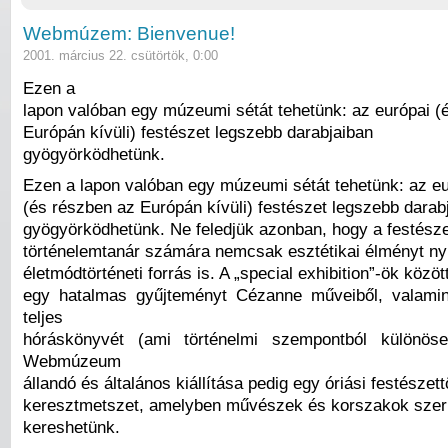
Webmúzem: Bienvenue!
2001. március 22. csütörtök, 0:00
Ezen a
lapon valóban egy múzeumi sétát tehetünk: az európai (
Európán kívüli) festészet legszebb darabjaiban
gyögyörködhetünk.
Ezen a lapon valóban egy múzeumi sétát tehetünk: az eu
(és részben az Európán kívüli) festészet legszebb darab
gyögyörködhetünk. Ne feledjük azonban, hogy a festésze
történelemtanár számára nemcsak esztétikai élményt ny
életmódtörténeti forrás is. A „special exhibition”-ök közöt
egy hatalmas gyűjteményt Cézanne műveiből, valamin
teljes
hóráskönyvét (ami történelmi szempontból különös
Webmúzeum
állandó és általános kiállítása pedig egy óriási festészett
keresztmetszet, amelyben művészek és korszakok szeri
kereshetünk.