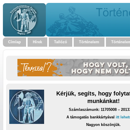
Címlap
Hírek
Tallózó
Történelem
Történele
Kérjük, segíts, hogy folyt
munkánkat!
Számlaszámunk: 11705008 – 2013
A támogatás bankkártyával
itt lehe
Nagyon köszönjük.