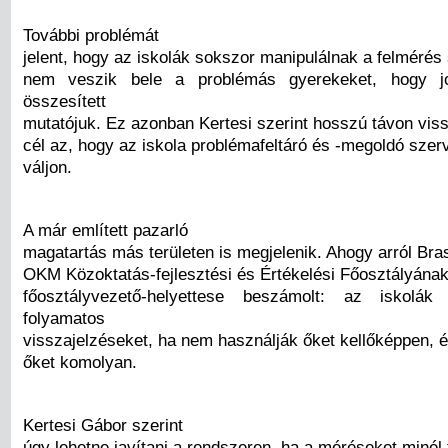
További problémát
jelent, hogy az iskolák sokszor manipulálnak a felmérés
nem veszik bele a problémás gyerekeket, hogy j
összesített
mutatójuk. Ez azonban Kertesi szerint hosszú távon viss
cél az, hogy az iskola problémafeltáró és -megoldó szer
váljon.
A már említett pazarló
magatartás más területen is megjelenik. Ahogy arról Bra
OKM Közoktatás-fejlesztési és Értékelési Főosztályána
főosztályvezető-helyettese beszámolt: az iskolá
folyamatos
visszajelzéseket, ha nem használják őket kellőképpen, 
őket komolyan.
Kertesi Gábor szerint
úgy lehetne javítani a rendszeren, ha a méréseket minél