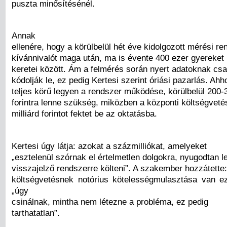
puszta minősítésénél.
Annak
ellenére, hogy a körülbelül hét éve kidolgozott mérési r
kívánnivalót maga után, ma is évente 400 ezer gyereket 
keretei között. Ám a felmérés során nyert adatoknak cs
kódolják le, ez pedig Kertesi szerint óriási pazarlás. Ah
teljes körű legyen a rendszer működése, körülbelül 200-3
forintra lenne szükség, miközben a központi költségveté
milliárd forintot fektet be az oktatásba.
Kertesi úgy látja: azokat a százmilliókat, amelyeket
„esztelenül szórnak el értelmetlen dolgokra, nyugodtan l
visszajelző rendszerre költeni”. A szakember hozzátette:
költségvetésnek notórius kötelességmulasztása van ez
„úgy
csinálnak, mintha nem létezne a probléma, ez pedig
tarthatatlan”.