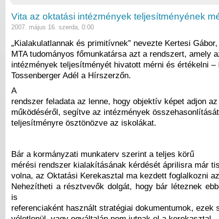
Vita az oktatási intézmények teljesítményének m
2007. május 16. szerda, 0:00
„Kialakulatlannak és primitívnek” nevezte Kertesi Gábor,
MTA tudományos főmunkatársa azt a rendszert, amely az
intézmények teljesítményét hivatott mérni és értékelni – 
Tossenberger Adél a Hírszerzőn.
A
rendszer feladata az lenne, hogy objektív képet adjon az
működéséről, segítve az intézmények összehasonlítását, 
teljesítményre ösztönözve az iskolákat.
Bár a kormányzati munkaterv szerint a teljes körű
mérési rendszer kialakításának kérdését áprilisra már tis
volna, az Oktatási Kerekasztal ma kezdett foglalkozni az
Nehezítheti a résztvevők dolgát, hogy bár léteznek eb
is
referenciaként használt stratégiai dokumentumok, ezek
véletlenül, vagy egyáltalán nem jutnak el a kerekasztal