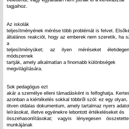
tagjaihoz.
Az iskolák
teljesítményének mérése több problémát is felvet. Elsők
általános reakciót, hogy az emberek nem szeretik, ha 
a
teljesítményüket; az ilyen méréseket életidegen
módszernek
tartják, amely alkalmatlan a finomabb különbségek
megvilágítására.
Sok pedagógus ezt
akár a személye elleni támadásként is felfoghatja. Kerte
azonban a kiértékelés sokkal többről szól: ez egy olyan, 
ötven oldalas dokumentum, amely tartalmaz nyers adatok
leírásokat, illetve egyénekre lebontott értékeléseket és
összehasonlításokat; vagyis lényegesen összetet
munkájának