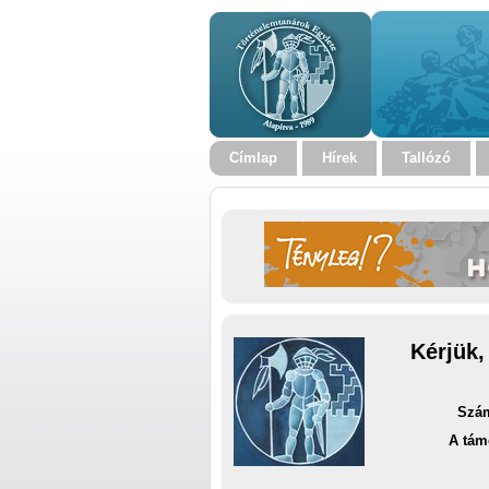
Címlap
Hírek
Tallózó
Kérjük,
Szám
A tám