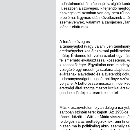
tudásfelmérést általában jól szolgáló kér
II. részben a szöveges, kifejtendő megfo
szövegekkel azonban van egy nem túl nag
probléma. Egymás után következnek a tört
szemelvények, valamint a zárójelben „Ta
idézett citátumok.
A forrásszöveg és
a tananyagból (vagy valamilyen tanulmán
eredményeket közlő szakmai publikációból
műfaj. Érdemes lett volna ezeket egymás
felismerhető elválasztással közzétenni, va
különbözőségre. Egyáltalán nem mindegy 
vizsgázó egy eredeti (a szakma alapfelada
eljárásnak alávethető és alávetendő) doku
tudományosságot sugalló tankönyv-szöveg
vonja le. A kettő összemosása mindenképp
érettségi által szorgalmazott kritikai érzék
gondolkodásfejlesztésre tekintettel.
Másik észrevételem olyan dologra irányul
sajtóban szintén teret kapott. Az 1956-os
többek között – Wittner Mária visszaemlék
feldolgoznia az érettségizőknek, ami fi
hiszen ma is politikailag aktív személyis