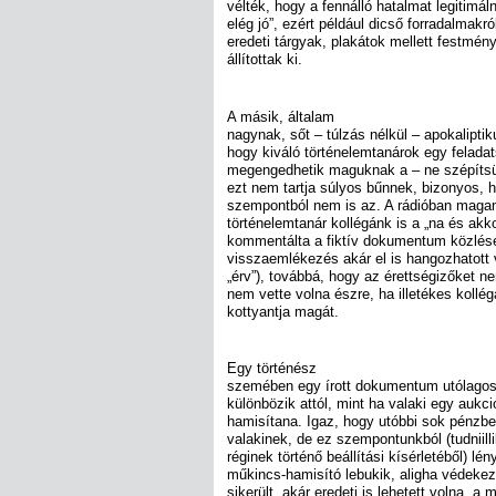
vélték, hogy a fennálló hatalmat legitimál
elég jó”, ezért például dicső forradalmakró
eredeti tárgyak, plakátok mellett festmény
állítottak ki.
A másik, általam
nagynak, sőt – túlzás nélkül – apokalipti
hogy kiváló történelemtanárok egy feladat
megengedhetik maguknak a – ne szépítsü
ezt nem tartja súlyos bűnnek, bizonyos, 
szempontból nem is az. A rádióban maga
történelemtanár kollégánk is a „na és akk
kommentálta a fiktív dokumentum közlés
visszaemlékezés akár el is hangozhatott v
„érv”), továbbá, hogy az érettségizőket ne
nem vette volna észre, ha illetékes kollé
kottyantja magát.
Egy történész
szemében egy írott dokumentum utólagos
különbözik attól, mint ha valaki egy auk
hamisítana. Igaz, hogy utóbbi sok pénzbe
valakinek, de ez szempontunkból (tudniil
réginek történő beállítási kísérletéből) lé
műkincs-hamisító lebukik, aligha védekezh
sikerült, akár eredeti is lehetett volna, 