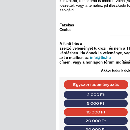
korszakról, témakörről is lehetett volna „v
idézettel, vagy a témához jól illeszkedő 
szolgálni.
Fazekas
Csaba
A fenti írás a
szerző véleményét tükrözi, és nem a TTE
kérdésben. Ha önnek is véleménye, va
azt e-mailben az
info@tte.hu
címen, vagy a honlapon fórum indításáv
Akkor tudunk dolg