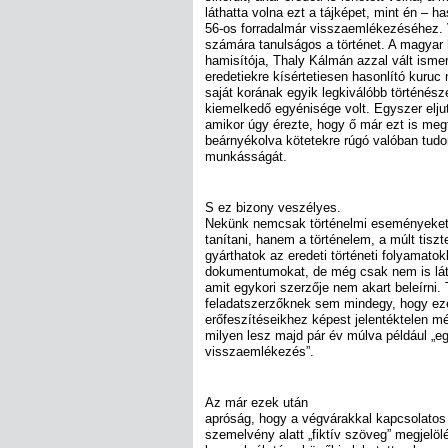
láthatta volna ezt a tájképet, mint én – h
56-os forradalmár visszaemlékezéséhez. 
számára tanulságos a történet. A magyar h
hamisítója, Thaly Kálmán azzal vált ismer
eredetiekre kísértetiesen hasonlító kuruc
saját korának egyik legkiválóbb történés
kiemelkedő egyénisége volt. Egyszer eljut
amikor úgy érezte, hogy ő már ezt is meg
beárnyékolva kötetekre rúgó valóban tu
munkásságát.
S ez bizony veszélyes.
Nekünk nemcsak történelmi eseményeket, 
tanítani, hanem a történelem, a múlt tisz
gyárthatok az eredeti történeti folyamat
dokumentumokat, de még csak nem is lát
amit egykori szerzője nem akart beleírni.
feladatszerzőknek sem mindegy, hogy ezen
erőfeszítéseikhez képest jelentéktelen mé
milyen lesz majd pár év múlva például „e
visszaemlékezés”.
Az már ezek után
apróság, hogy a végvárakkal kapcsolatos 
szemelvény alatt „fiktív szöveg” megjelölé