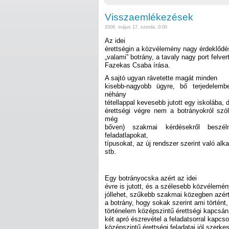
Visszaemlékezések
2006. május 17. szerda, 0:00
Az idei
érettségin a közvélemény nagy érdeklődés
„valami” botrány, a tavaly nagy port felver
Fazekas Csaba írása.
A sajtó ugyan rávetette magát minden
kisebb-nagyobb ügyre, bő terjedelembe
néhány
tétellappal kevesebb jutott egy iskolába,
érettségi végre nem a botrányokról szólt
még
bőven) szakmai kérdésekről beszé
feladatlapokat,
típusokat, az új rendszer szerint való al
stb.
Egy botrányocska azért az idei
évre is jutott, és a szélesebb közvélemé
jóllehet, szűkebb szakmai közegben azér
a botrány, hogy sokak szerint ami történt
történelem középszintű érettségi kapcsán.
két apró észrevétel a feladatsorral kapcso
középszintű érettségi feladatai jól szerk