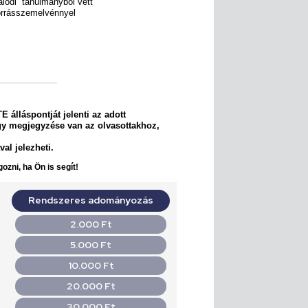
alódi” tanulmányból vett
forrásszemelvénnyel
 álláspontját jelenti az adott
gy megjegyzése van az olvasottakhoz,
al jelezheti.
ozni, ha Ön is segít!