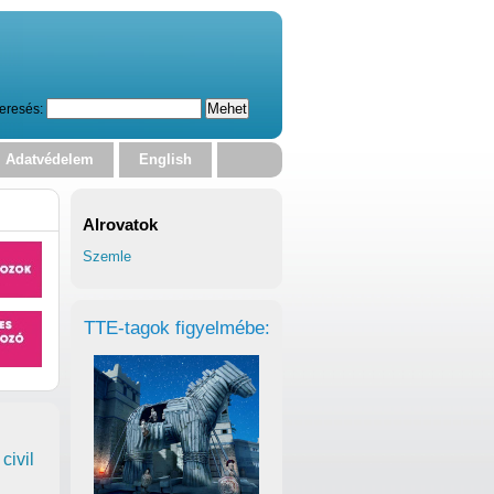
eresés:
Adatvédelem
English
Alrovatok
Szemle
TTE-tagok figyelmébe:
civil