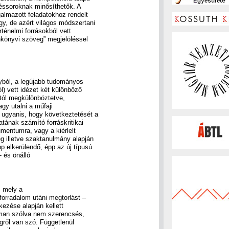
déssoroknak minősíthetők. A
galmazott feladatokhoz rendelt
y, de azért világos módszertani
énelmi forrásokból vett
nkönyvi szöveg” megjelöléssel
yból, a legújabb tudományos
) vett idézet két különböző
tól megkülönböztetve,
gy utalni a műfaji
ugyanis, hogy következtetését a
tának számító forráskritikai
mentumra, vagy a kiérlelt
 illetve szaktanulmány alapján
 elkerülendő, épp az új típusú
- és önálló
, mely a
 forradalom utáni megtorlást –
ezése alapján kellett
noman szólva nem szerencsés,
égről van szó. Függetlenül