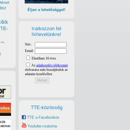
ténet
ász
Éljen a lehetőséggel!
cikk
Iratkozzon fel
TTE-
hírlevelünkre!
vita
s
TTE-közösség
TTE a Facebookon
Youtube-csatorna