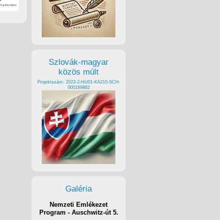
Szlovák-magyar
közös múlt
Projektszám: 2023-2-HU01-KA210-SCH-
000169882
Galéria
Nemzeti Emlékezet
Program - Auschwitz-út 5.