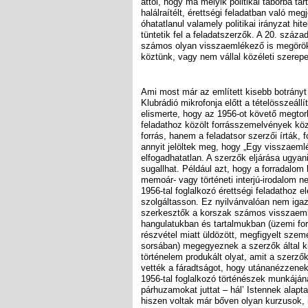
attól, hogy ma melyik politikai táborba tar
halálraítélt, érettségi feladatban való meg
óhatatlanul valamely politikai irányzat hi
tüntetik fel a feladatszerzők. A 20. száz
számos olyan visszaemlékező is megörökí
köztünk, vagy nem vállal közéleti szerepe
Ami most már az említett kisebb botrányt i
Klubrádió mikrofonja előtt a tételösszeáll
elismerte, hogy az 1956-ot követő megtorl
feladathoz közölt forrásszemelvények köz
forrás, hanem a feladatsor szerzői írták, 
annyit jelöltek meg, hogy „Egy visszaeml
elfogadhatatlan. A szerzők eljárása ugyani
sugallhat. Például azt, hogy a forradalom 
memoár- vagy történeti interjú-irodalom 
1956-tal foglalkozó érettségi feladathoz
szolgáltasson. Ez nyilvánvalóan nem igaz
szerkesztők a korszak számos visszaeml
hangulatukban és tartalmukban (üzemi for
részvétel miatt üldözött, megfigyelt sze
sorsában) megegyeznek a szerzők által ki
történelem produkált olyat, amit a szerző
vették a fáradtságot, hogy utánanézzenek
1956-tal foglalkozó történészek munkáján
párhuzamokat juttat – hál’ Istennek alapt
hiszen voltak már bőven olyan kurzusok, m