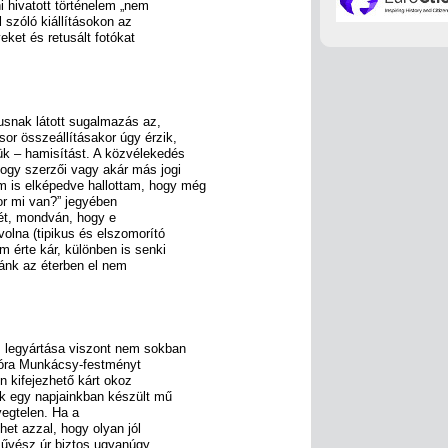
ni hivatott történelem „nem
l szóló kiállításokon az
eket és retusált fotókat
kusnak látott sugalmazás az,
sor összeállításakor úgy érzik,
k – hamisítást. A közvélekedés
hogy szerzői vagy akár más jogi
m is elképedve hallottam, hogy még
or mi van?” jegyében
ét, mondván, hogy e
olna (tipikus és elszomorító
m érte kár, különben is senki
gánk az éterben el nem
 legyártása viszont nem sokban
cióra Munkácsy-festményt
n kifejezhető kárt okoz
lik egy napjainkban készült mű
nyegtelen. Ha a
et azzal, hogy olyan jól
a művész úr biztos ugyanúgy