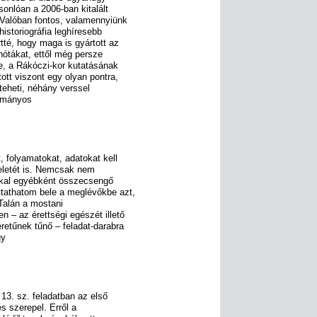
asonlóan a 2006-ban kitalált
Valóban fontos, valamennyiünk
istoriográfia leghíresebb
tté, hogy maga is gyártott az
 nótákat, ettől még persze
ze, a Rákóczi-kor kutatásának
ott viszont egy olyan pontra,
teheti, néhány verssel
dományos
folyamatokat, adatokat kell
teletét is. Nemcsak nem
okkal egyébként összecsengő
tathatom bele a meglévőkbe azt,
 Talán a mostani
 – az érettségi egészét illető
retűnek tűnő – feladat-darabra
gy
13. sz. feladatban az első
s szerepel. Erről a