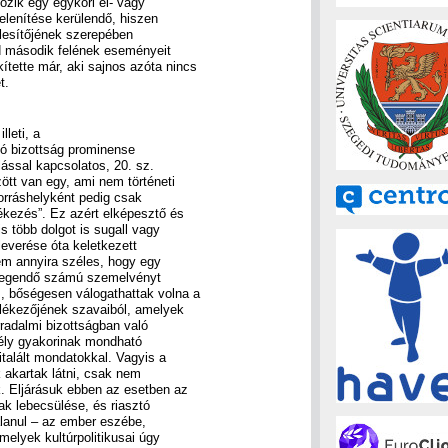
tozik egy egykori el- vagy
jelenítése kerülendő, hiszen
telesítőjének szerepében
ad második felének eseményeit
tette már, aki sajnos azóta nincs
t.
lleti, a
ító bizottság prominense
ással kapcsolatos, 20. sz.
ött van egy, ami nem történeti
forráshelyként pedig csak
ékezés”. Ez azért elképesztő és
s több dolgot is sugall vagy
leverése óta keletkezett
nem annyira széles, hogy egy
 elegendő számú szemelvényt
, bőségesen válogathattak volna a
ékezőjének szavaiból, amelyek
radalmi bizottságban való
mély gyakorinak mondható
talált mondatokkal. Vagyis a
k akartak látni, csak nem
. Eljárásuk ebben az esetben az
ak lebecsülése, és riasztó
alanul – az ember eszébe,
elyek kultúrpolitikusai úgy