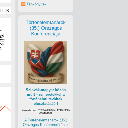
Tankönyvek
Történelemtanárok
(35.) Országos
Konferenciája
Szlovák-magyar közös
múlt – ismeretekkel a
történelmi tévhitek
eloszlatásáért
Projektszám: 2023-2-HU01-KA210-SCH-
000169882
A Történelemtanárok (35.)
Országos Konferenciájának