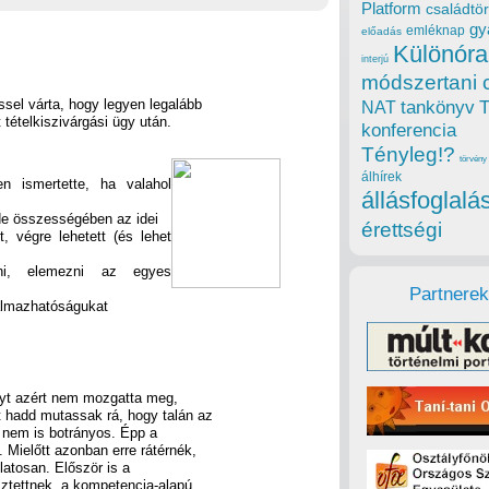
Platform
családtör
gy
emléknap
előadás
Különóra
interjú
módszertani 
sel várta, hogy legyen legalább
tankönyv
NAT
t tételkiszivárgási ügy után.
konferencia
Tényleg!?
törvény
álhírek
n ismertette, ha valahol
állásfoglalá
 de összességében az idei
érettségi
, végre lehetett (és lehet
lni, elemezni az egyes
Partnerek
kalmazhatóságukat
nyt azért nem mozgatta meg,
t hadd mutassak rá, hogy talán az
, nem is botrányos. Épp a
 Mielőtt azonban erre rátérnék,
latosan. Először is a
esztettnek, a kompetencia-alapú