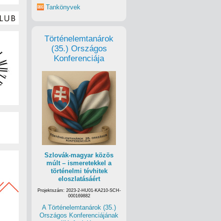
Tankönyvek
Történelemtanárok
(35.) Országos
Konferenciája
Szlovák-magyar közös
múlt – ismeretekkel a
történelmi tévhitek
eloszlatásáért
Projektszám: 2023-2-HU01-KA210-SCH-
000169882
A Történelemtanárok (35.)
Országos Konferenciájának