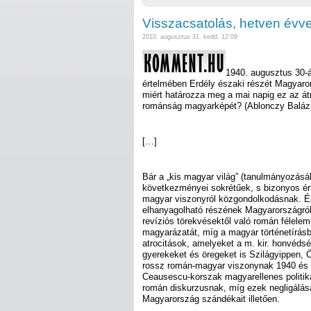
Visszacsatolás, hetven évv
2010. augusztus 31. kedd, 12:09
1940. augusztus 30-
értelmében Erdély északi részét Magyaro
miért határozza meg a mai napig ez az át
románság magyarképét? (Ablonczy Balá
[…]
Bár a „kis magyar világ” (tanulmányozás
következményei sokrétűek, s bizonyos ért
magyar viszonyról közgondolkodásnak. 
elhanyagolható részének Magyarországról 
revíziós törekvésektől való román félele
magyarázatát, míg a magyar történetírás
atrocitások, amelyeket a m. kir. honvédsé
gyerekeket és öregeket is Szilágyippen,
rossz román-magyar viszonynak 1940 és 
Ceausescu-korszak magyarellenes politiká
román diskurzusnak, míg ezek negligálása
Magyarország szándékait illetően.