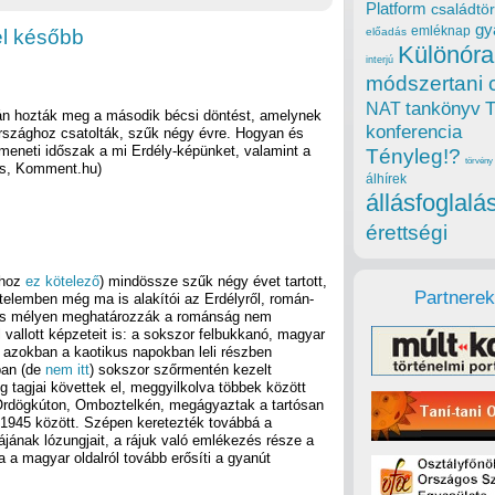
Platform
családtör
gy
emléknap
el később
előadás
Különóra
interjú
módszertani 
tankönyv
NAT
án hozták meg a második bécsi döntést, amelynek
konferencia
rszághoz csatolták, szűk négy évre. Hogyan és
meneti időszak a mi Erdély-képünket, valamint a
Tényleg!?
törvény
zs, Komment.hu)
álhírek
állásfoglalá
érettségi
ához
ez kötelező
) mindössze szűk négy évet tartott,
Partnerek
elemben még ma is alakítói az Erdélyről, román-
És mélyen meghatározzák a románság nem
vallott képzeteit is: a sokszor felbukkanó, magyar
m azokban a kaotikus napokban leli részben
ban (de
nem itt
) sokszor szőrmentén kezelt
g tagjai követtek el, meggyilkolva többek között
 Ördögkúton, Omboztelkén, megágyaztak a tartósan
1945 között. Szépen keretezték továbbá a
jának lózungjait, a rájuk való emlékezés része a
 a magyar oldalról tovább erősíti a gyanút