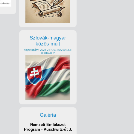
Szlovák-magyar
közös múlt
Projektszám: 2023-2-HU01-KA210-SCH-
000169882
Galéria
Nemzeti Emlékezet
Program - Auschwitz-út 3.