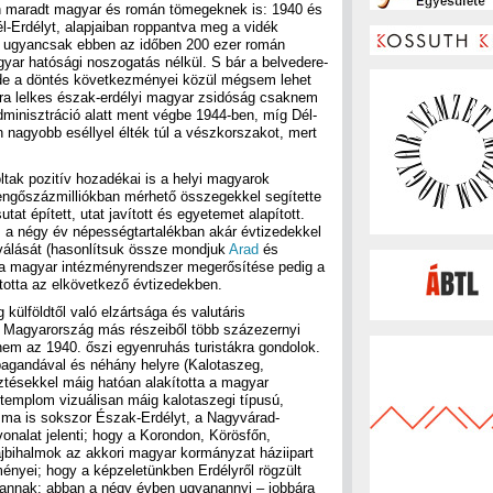
en maradt magyar és román tömegeknek is: 1940 és
l-Erdélyt, alapjaiban roppantva meg a vidék
 S ugyancsak ebben az időben 200 ezer román
yar hatósági noszogatás nélkül. S bár a belvedere-
 de a döntés következményei közül mégsem lehet
bára lelkes észak-erdélyi magyar zsidóság csaknem
minisztráció alatt ment végbe 1944-ben, míg Dél-
 nagyobb eséllyel élték túl a vészkorszakot, mert
tak pozitív hozadékai is a helyi magyarok
ngőszázmilliókban mérhető összegekkel segítette
utat épített, utat javított és egyetemet alapított.
 a négy év népességtartalékban akár évtizedekkel
 válását (hasonlítsuk össze mondjuk
Arad
és
, a magyar intézményrendszer megerősítése pedig a
ította az elkövetkező évtizedekben.
ülföldtől való elzártsága és valutáris
 – Magyarország más részeiből több százezernyi
t nem az 1940. őszi egyenruhás turistákra gondolok.
pagandával és néhány helyre (Kalotaszeg,
sztésekkel máig hatóan alakította a magyar
 templom vizuálisan máig kalotaszegi típusú,
y ma is sokszor Észak-Erdélyt, a Nagyvárad-
nalat jelenti; hogy a Korondon, Körösfőn,
lajbihalmok az akkori magyar kormányzat háziipart
ényei; hogy a képzeletünkben Erdélyről rögzült
annak: abban a négy évben ugyanannyi – jobbára