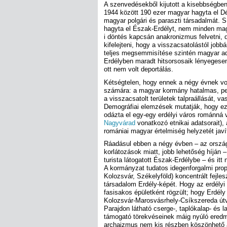
A szenvedésekből kijutott a kisebbségb
1944 között 190 ezer magyar hagyta el Dé
magyar polgári és paraszti társadalmát.
hagyta el Észak-Erdélyt, nem minden mag
i döntés kapcsán anakronizmus felvetni,
kifelejteni, hogy a visszacsatolástól job
teljes megsemmisítése szintén magyar ad
Erdélyben maradt hitsorsosaik lényegesen
ott nem volt deportálás.
Kétségtelen, hogy ennek a négy évnek vol
számára: a magyar kormány hatalmas, pe
a visszacsatolt területek talpraállását, vas
Demográfiai elemzések mutatják, hogy ez
odázta el egy-egy erdélyi város románná
Nagyvárad
vonatkozó etnikai adatsorait)
romániai magyar értelmiség helyzetét jav
Ráadásul ebben a négy évben – az ország k
korlátozások miatt, jobb lehetőség híján
turista látogatott Észak-Erdélybe – és it
A kormányzat tudatos idegenforgalmi pro
Kolozsvár, Székelyföld) koncentrált fejle
társadalom Erdély-képét. Hogy az erdélyi
fasisakos épületként rögzült; hogy Erdél
Kolozsvár-Marosvásrhely-Csíkszereda útvo
Parajdon látható cserge-, taplókalap- és 
támogató törekvéseinek máig nyúló eredm
archaizmus nem kis részben köszönhető 