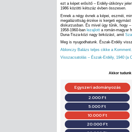
ezt a képet erősítő – Erdély-útikönyv jel
1986 közötti kétszáz évben összesen.
Ennek a négy évnek a képei, eszméi, min
megalázottság érzése is kergeti egymást
diskurzusban. És mivel úgy tűnik, hogy – 
1958-1960-ban
lezajlott
a román-magyar háb
Duna-Tisza-közi nagy birkózást, amit
Sza
Meg is nyugodhatunk. Észak-Erdély vissz
Ablonczy Balázs teljes cikke a Komment.
Visszacsatolás – Észak-Erdély, 1940 (a Cen
Akkor tudunk d