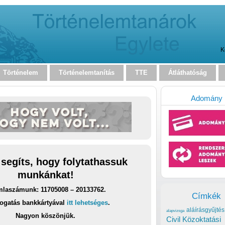
K
Történelem
Történelemtanítás
TTE
Átláthatóság
Adomány
 segíts, hogy folytathassuk
munkánkat!
laszámunk: 11705008 – 20133762.
Címkék
ogatás bankkártyával
itt lehetséges
.
aláírásgyűjtés
alapvizsga
Nagyon köszönjük.
Civil Közoktatási