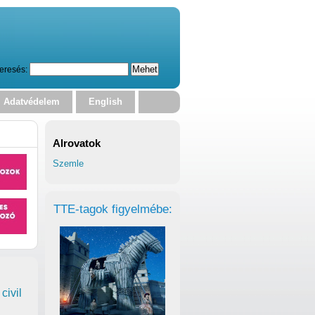
eresés:
Adatvédelem
English
Alrovatok
Szemle
TTE-tagok figyelmébe:
civil