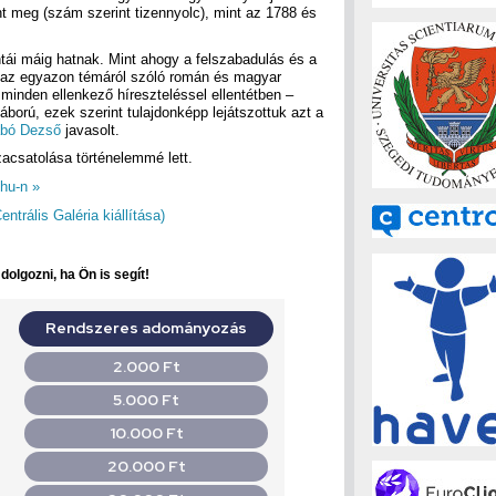
ent meg (szám szerint tizennyolc), mint az 1788 és
tái máig hatnak. Mint ahogy a felszabadulás és a
 az egyazon témáról szóló román és magyar
minden ellenkező híreszteléssel ellentétben –
orú, ezek szerint tulajdonképp lejátszottuk azt a
bó Dezső
javasolt.
acsatolása történelemmé lett.
hu-n »
trális Galéria kiállítása)
olgozni, ha Ön is segít!