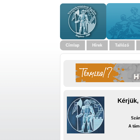
Címlap
Hírek
Tallózó
Kérjük,
Szám
A tám