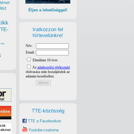
ténet
ász
Éljen a lehetőséggel!
cikk
Iratkozzon fel
TTE-
hírlevelünkre!
vita
s
TTE-közösség
TTE a Facebookon
Youtube-csatorna