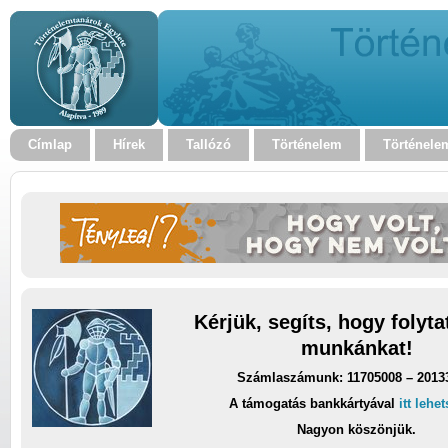
Címlap
Hírek
Tallózó
Történelem
Történele
Kérjük, segíts, hogy folyt
munkánkat!
Számlaszámunk: 11705008 – 2013
A támogatás bankkártyával
itt lehe
Nagyon köszönjük.