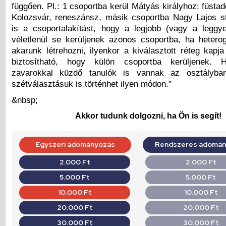
függően. Pl.: 1 csoportba kerül Mátyás királyhoz: füstad
Kolozsvár, reneszánsz, másik csoportba Nagy Lajos stb
is a csoportalakítást, hogy a legjobb (vagy a leggy
véletlenül se kerüljenek azonos csoportba, ha hetero
akarunk létrehozni, ilyenkor a kiválasztott réteg kapj
biztosítható, hogy külön csoportba kerüljenek. 
zavarokkal küzdő tanulók is vannak az osztályba
szétválasztásuk is történhet ilyen módon.”
&nbsp;
Akkor tudunk dolgozni, ha Ön is segít!