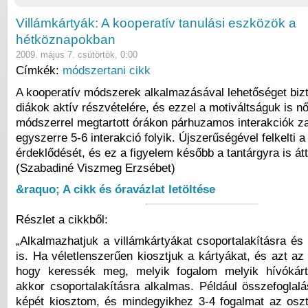
Villámkártyák: A kooperatív tanulási eszközök a
hétköznapokban
2009. május 7. csütörtök, 0:00
Címkék:
módszertani cikk
A kooperatív módszerek alkalmazásával lehetőséget bizt
diákok aktív részvételére, és ezzel a motiváltságuk is nő
módszerrel megtartott órákon párhuzamos interakciók za
egyszerre 5-6 interakció folyik. Újszerűségével felkelti a
érdeklődését, és ez a figyelem később a tantárgyra is át
(Szabadiné Viszmeg Erzsébet)
&raquo; A cikk és óravázlat letöltése
Részlet a cikkből:
„Alkalmazhatjuk a villámkártyákat csoportalakításra és
is. Ha véletlenszerűen kiosztjuk a kártyákat, és azt az 
hogy keressék meg, melyik fogalom melyik hívókárty
akkor csoportalakításra alkalmas. Például összefoglalá
képét kiosztom, és mindegyikhez 3-4 fogalmat az oszt