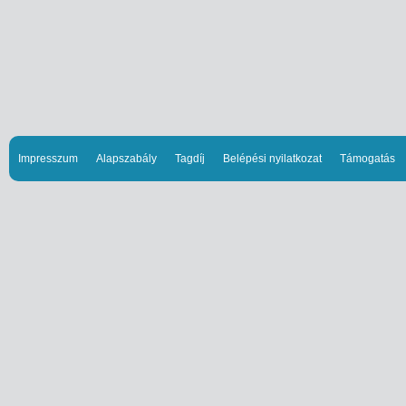
Impresszum
Alapszabály
Tagdíj
Belépési nyilatkozat
Támogatás