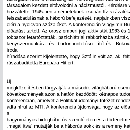
társadalom kezdett eltávolodni a nácizmustól. Kérdésre 
hozzátette: 1945-ben a németeknek csupán tíz százaléka
felszabadulásnak a háború befejezését, napjainkban vis
eléri a nyolcvan százalékot. A konferencián Vlagyimir Bu
előadást tartott. Az orosz emberi jogi aktivistát 1963 és 
többször letartóztatták, pszichiátriai rabkórházba zárták,
kényszermunkára és börtönbüntetésre ítélték. Bukovs
iroda
híradása szerint kijelentette, hogy Sztálin volt az, aki felt
rászabadította Európára Hitlert.
Új
megközelítésben tárgyalják a második világháború esem
következményeit azon a hétfőn kezdődött kétnapos tud
konferencián, amelyet a Politikatudományi Intézet rend
adta hírül az MTI. A konferencia újdonsága, hogy az elő
a
hagyományos hidegháborús szemléleten és a történelme
„megállítva” mutatják be a háborús sokk és a remény ke