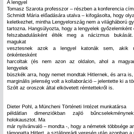
A lengyel
Tomasz Szarota professzor – részben a konferencia cím
Schmidt Mária előadására utalva – kifogásolta, hogy olya
keletkezhet, mintha Lengyelország nem a világháború g
tartozna. Hangsúlyozta, hogy a lengyelek győzelemként
felszabadulásként élték meg a nácizmus bukását
magukat
vesztesnek azok a lengyel katonák sem, akik
önkéntesként
harcoltak (és nem azon az oldalon, ahol a magya
lengyelek
büszkék arra, hogy nemet mondtak Hitlernek, és arra is
marginális jelenség volt a kollaboráció – jelentette ki a t
Szólt az oroszok által elkövetett rémtettekről is.
Dieter Pohl, a Müncheni Történeti Intézet munkatársa
példátlan dimenziókban zajló bűncselekményn
holokausztot. Ma
már nyilvánvaló – mondta -, hogy a németek többsége a
támogatta Hitlert, a sztálingrádi vereség után azonban a