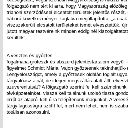
főigazgató nem tért ki arra, hogy Magyarország előzőleg
trianoni szerződéssel elcsatolt területek jelentős részét,
háború következményeit taglalva megállapította: „a csa
viszszakerült elcsatolt területeket ismét elvesztettük, ú
jutott magyar testvéreink minden eddiginél kiszolgáltatot
kerültek”.
A vesztes és győztes
fogalmába groteszk és abszurd jelentéstartalom vegyül – 
figyelmet Schmidt Mária. Vajon győztesnek tekinthetjük-e
Lengyelországot, amely a győztesek oldalán foglalt ugya
tárgyalóasztalnál, de idegen megszállás alatt állt, elvesz
szuverenitását? A főigazgató szerint fel kell számolnunk
tévképzeteinket, vissza kell találnunk utolsó tiszta gond
erről az alapról kell újra felépítenünk magunkat. A vere
tárgyilagosságra szólít fel, mert nem lehet, nem is szab
totálisan azonosulni.