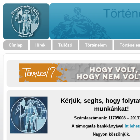
Címlap
Hírek
Tallózó
Történelem
Történele
Kérjük, segíts, hogy folyt
munkánkat!
Számlaszámunk: 11705008 – 2013
A támogatás bankkártyával
itt lehe
Nagyon köszönjük.