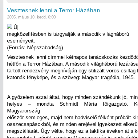
Vesztesnek lenni a Terror Házában
2005. május 10. kedd, 0:00
Új
megközelítésben is tárgyalják a második világháború
eseményeit.
(Forrás: Népszabadság)
Vesztesnek lenni címmel kétnapos tanácskozás kezdődö
hétfőn a Terror Házában. A második világháború lezárás
tartott rendezvény meghívóján egy stilizált vörös csillag 
katonák fényképe, és a szöveg: Magyar tragédia, 1945.
A győzelem azzal áltat, hogy minden szándékunk jó, mi
helyes – mondta Schmidt Mária főigazgató. Kö
Magyarország
először semleges, majd nem hadviselő félként próbált k
összecsapásokból, és minden erejével igyekezett elkerü
megszállását. Úgy vélte, hogy ez a taktika éveken át sik
kecsegtetett, végül azonban Magyarország is hadszíntérr