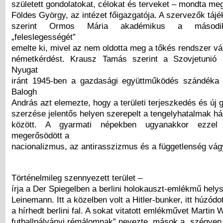
született gondolatokat, célokat és terveket – mondta me
Földes György, az intézet főigazgatója. A szervezők táj
szerint Ormos Mária akadémikus a második
„feleslegességét”
emelte ki, mivel az nem oldotta meg a tőkés rendszer vá
németkérdést. Krausz Tamás szerint a Szovjetunió 
Nyugat
iránt 1945-ben a gazdasági együttműködés szándéka 
Balogh
András azt elemezte, hogy a területi terjeszkedés és új
szerzése jelentős helyen szerepelt a tengelyhatalmak há
között. A gyarmati népekben ugyanakkor ezzel
megerősödött a
nacionalizmus, az antirasszizmus és a függetlenség vág
Történelmileg szennyezett terület –
írja a Der Spiegelben a berlini holokauszt-emlékmű hely
Leinemann. Itt a közelben volt a Hitler-bunker, itt húzódo
a hírhedt berlini fal. A sokat vitatott emlékművet Martin 
futballpályányi rémálomnak” nevezte, mások a „szégyen