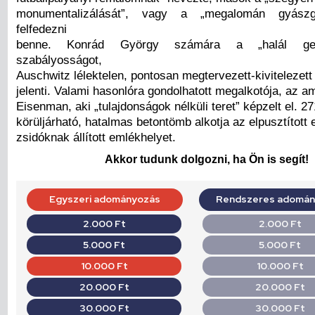
monumentalizálását”, vagy a „megalomán gyászgi
felfedezni
benne. Konrád György számára a „halál geom
szabályosságot,
Auschwitz lélektelen, pontosan megtervezett-kivitelezett
jelenti. Valami hasonlóra gondolhatott megalkotója, az a
Eisenman, aki „tulajdonságok nélküli teret” képzelt el. 2
körüljárható, hatalmas betontömb alkotja az elpusztított 
zsidóknak állított emlékhelyet.
Akkor tudunk dolgozni, ha Ön is segít!