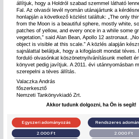
állítjuk, hogy a Holdról szabad szemmel látható lenn
Fal. Az olvasói levél nyomán utánajártunk a kérdés
honlapján a következő közlést találtuk: „The only th
from the Moon is a beautiful sphere, mostly white, 
patches of yellow, and every once in a while some g
vegetation,” said Alan Bean, Apollo 12 astronaut. „
object is visible at this scale.” A közlés alapján kés
sajnálattal belátjuk, hogy a kifogásolt mondat téves.
forduló olvasónkat köszönetnyilvánításunk mellett ért
könyvet pedig javítjuk. A 2011. évi utánnyomásban 
szerepelni a téves állítás.
Valaczka András
főszerkesztő
Nemzeti Tankönyvkiadó Zrt.
Akkor tudunk dolgozni, ha Ön is segít!