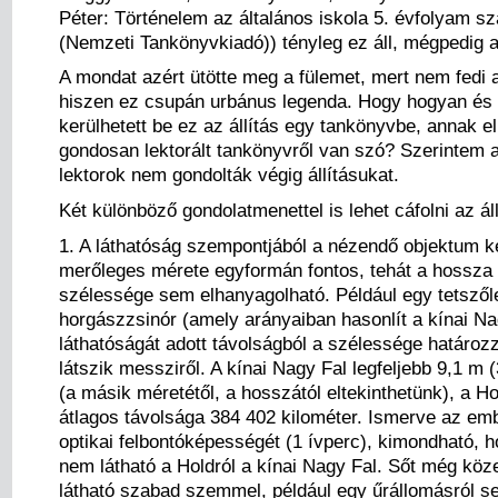
Péter: Történelem az általános iskola 5. évfolyam s
(Nemzeti Tankönyvkiadó)) tényleg ez áll, mégpedig a
A mondat azért ütötte meg a fülemet, mert nem fedi 
hiszen ez csupán urbánus legenda. Hogy hogyan és 
kerülhetett be ez az állítás egy tankönyvbe, annak e
gondosan lektorált tankönyvről van szó? Szerintem a
lektorok nem gondolták végig állításukat.
Két különböző gondolatmenettel is lehet cáfolni az áll
1. A láthatóság szempontjából a nézendő objektum 
merőleges mérete egyformán fontos, tehát a hossza 
szélessége sem elhanyagolható. Például egy tetsző
horgászzsinór (amely arányaiban hasonlít a kínai Na
láthatóságát adott távolságból a szélessége határo
látszik messziről. A kínai Nagy Fal legfeljebb 9,1 m 
(a másik méretétől, a hosszától eltekinthetünk), a Ho
átlagos távolsága 384 402 kilométer. Ismerve az em
optikai felbontóképességét (1 ívperc), kimondható, 
nem látható a Holdról a kínai Nagy Fal. Sőt még köz
látható szabad szemmel, például egy űrállomásról s