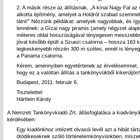
2. A másik része az állításnak, „A kínai Nagy Fal az
alkotta építmény, amelyet a Holdról szabad szemmel
látni!” Nézzünk példákat: amelyek nagyobbak, és így
lennének: a Gízai nagy piramis (amely négyzet alapt
méteres oldal hosszúságával lényegesen messzebbrő
jóval később épült a Szuezi csatorna – hossza 163 
legkeskenyebb részén 300 m széles, ennél is lénye
a Panama csatorna.
Kérem, amennyiben egyetértenek az érvelésemmel,
hogy ez a valótlan állítás a tankönyvükből kikerüljön!
Budapest, 2011. február 6.
Tisztelettel:
Härtlein Károly
A Nemzeti Tankönyvkiadó Zrt. állásfoglalása a kiadványáb
kérdésében:
Egy kiadónkhoz intézett olvasói levél azt a hibát tárta
ötödikeseknek szóló történelemkönyvünkben, miszeri