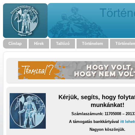
Címlap
Hírek
Tallózó
Történelem
Történele
Kérjük, segíts, hogy folyt
munkánkat!
Számlaszámunk: 11705008 – 2013
A támogatás bankkártyával
itt lehe
Nagyon köszönjük.