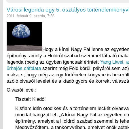
Városi legenda egy 5. osztályos történelemköny
2011. február 9. szerda, 7:56
Hogy a kínai Nagy Fal lenne az egyetlen
építmény, amely a Holdról szabad szemmel látható maka
legenda (pedig az ügyben igencsak érintett
Yang Liwei, a
űrhajós cáfolata
szerint még Föld körüli pályáról sem az)
makacs, hogy még az egy történelemkönyvbe is bekerült.
szóló olvasói levelet és a kiadó gyors és korrekt válaszát
Olvasói levél:
Tisztelt Kiadó!
Kisfiam idén ötödikes és a történelem leckét olvasv
mondat hangzott el: „A kínai Nagy Fal az egyetlen e
építmény, amelyet a Holdról szabad szemmel is lehet
Meggyőződtem, a tankönyvében, amelyet önök adtak