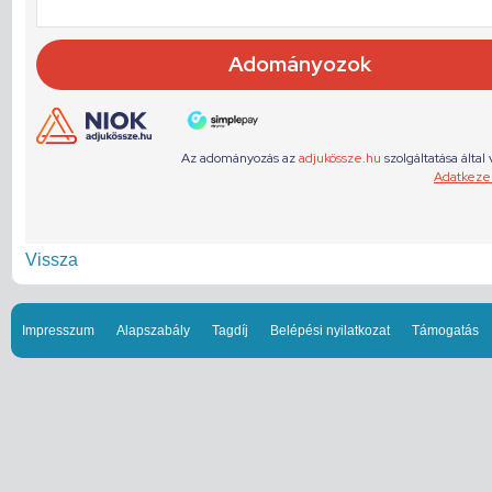
Vissza
Impresszum
Alapszabály
Tagdíj
Belépési nyilatkozat
Támogatás