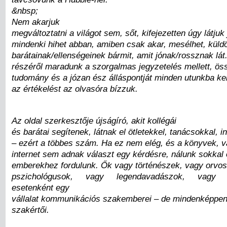
&nbsp;
Nem akarjuk
megváltoztatni a világot sem, sőt, kifejezetten úgy látjuk
mindenki hihet abban, amiben csak akar, mesélhet, küld
barátainak/ellenségeinek bármit, amit jónak/rossznak lá
részéről maradunk a szorgalmas jegyzetelés mellett, ös
tudomány és a józan ész álláspontját minden utunkba ker
az értékelést az olvasóra bízzuk.
Az oldal szerkesztője újságíró, akit kollégái
és barátai segítenek, látnak el ötletekkel, tanácsokkal, 
– ezért a többes szám. Ha ez nem elég, és a könyvek, v
internet sem adnak választ egy kérdésre, nálunk sokkal
emberekhez fordulunk. Ők vagy történészek, vagy orvos
pszichológusok, vagy legendavadászok, vagy b
esetenként egy
vállalat kommunikációs szakemberei – de mindenképpen
szakértői.