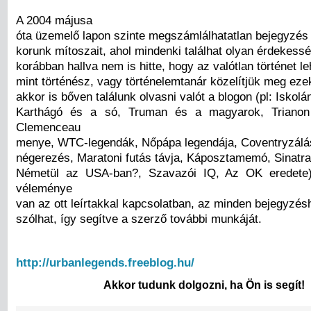
A 2004 májusa
óta üzemelő lapon szinte megszámlálhatatlan bejegyzés
korunk mítoszait, ahol mindenki találhat olyan érdekessé
korábban hallva nem is hitte, hogy az valótlan történet l
mint történész, vagy történelemtanár közelítjük meg eze
akkor is bőven találunk olvasni valót a blogon (pl: Iskolá
Karthágó és a só, Truman és a magyarok, Triano
Clemenceau
menye, WTC-legendák, Nőpápa legendája, Coventryzálás
négerezés, Maratoni futás távja, Káposztamemó, Sinatra 
Németül az USA-ban?, Szavazói IQ, Az OK eredete)
véleménye
van az ott leírtakkal kapcsolatban, az minden bejegyzés
szólhat, így segítve a szerző további munkáját.
http://urbanlegends.freeblog.hu/
Akkor tudunk dolgozni, ha Ön is segít!