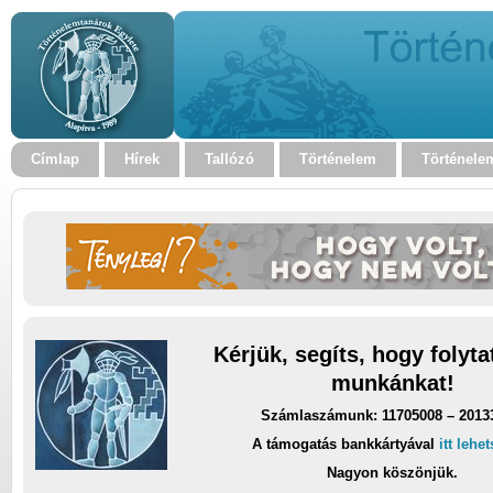
Címlap
Hírek
Tallózó
Történelem
Történele
Kérjük, segíts, hogy folyt
munkánkat!
Számlaszámunk: 11705008 – 2013
A támogatás bankkártyával
itt lehe
Nagyon köszönjük.