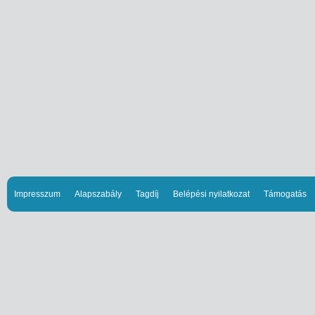
Impresszum
Alapszabály
Tagdíj
Belépési nyilatkozat
Támogatás