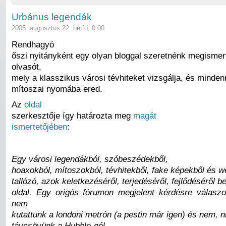
Urbánus legendák
2005. augusztus 22. hétfő, 0:00
Rendhagyó
őszi nyitányként egy olyan bloggal szeretnénk megismert
olvasót,
mely a klasszikus városi tévhiteket vizsgálja, és minden
mítoszai nyomába ered.
Az
oldal
szerkesztője így határozta meg
magát
ismertetőjében
:
Egy városi legendákból, szóbeszédekből,
hoaxokból, mítoszokból, tévhitekből, fake képekből és w
tallózó, azok keletkezéséről, terjedéséről, fejlődéséről 
oldal. Egy origós fórumon megjelent kérdésre válasz
nem
kutattunk a londoni metrón (a pestin már igen) és nem, n
távcsövünk a Hubble-nél.