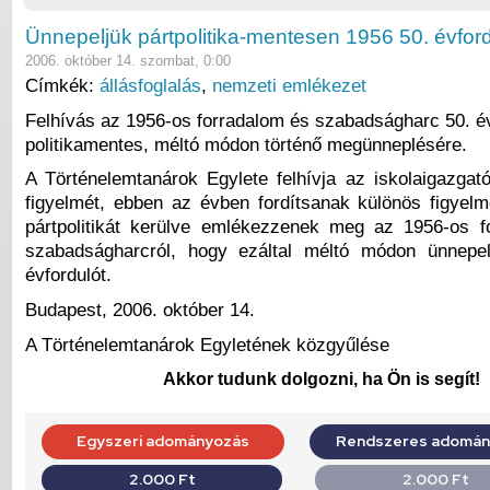
Ünnepeljük pártpolitika-mentesen 1956 50. évford
2006. október 14. szombat, 0:00
Címkék:
állásfoglalás
,
nemzeti emlékezet
Felhívás az 1956-os forradalom és szabadságharc 50. é
politikamentes, méltó módon történő megünneplésére.
A Történelemtanárok Egylete felhívja az iskolaigazgat
figyelmét, ebben az évben fordítsanak különös figyelm
pártpolitikát kerülve emlékezzenek meg az 1956-os f
szabadságharcról, hogy ezáltal méltó módon ünnepe
évfordulót.
Budapest, 2006. október 14.
A Történelemtanárok Egyletének közgyűlése
Akkor tudunk dolgozni, ha Ön is segít!