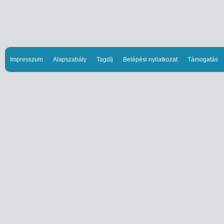
Impresszum
Alapszabály
Tagdíj
Belépési nyilatkozat
Támogatás