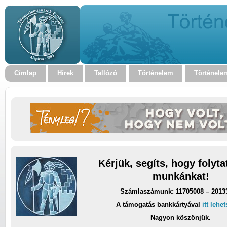
Címlap
Hírek
Tallózó
Történelem
Történele
Kérjük, segíts, hogy folyt
munkánkat!
Számlaszámunk: 11705008 – 2013
A támogatás bankkártyával
itt lehe
Nagyon köszönjük.