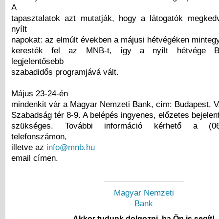
A
tapasztalatok azt mutatják, hogy a látogatók megked
nyílt
napokat: az elmúlt években a májusi hétvégéken minte
keresték fel az MNB-t, így a nyílt hétvége B
legjelentősebb
szabadidős programjává vált.
Május 23-24-én
mindenkit vár a Magyar Nemzeti Bank, cím: Budapest, V.
Szabadság tér 8-9. A belépés ingyenes, előzetes bejele
szükséges. További információ kérhető a (06
telefonszámon,
illetve az
info@mnb.hu
email címen.
Magyar Nemzeti
Bank
Akkor tudunk dolgozni, ha Ön is segít!