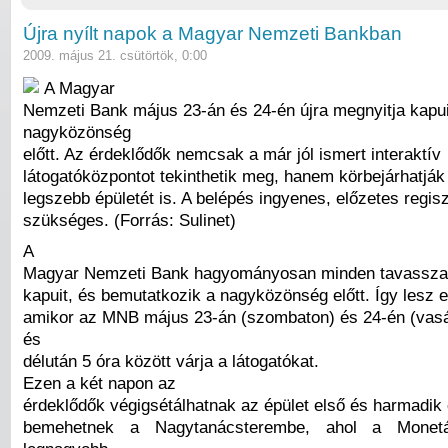
Újra nyílt napok a Magyar Nemzeti Bankban
2009. május 21. csütörtök, 0:00
A Magyar
Nemzeti Bank május 23-án és 24-én újra megnyitja kapui
nagyközönség
előtt. Az érdeklődők nemcsak a már jól ismert interaktív
látogatóközpontot tekinthetik meg, hanem körbejárhatjá
legszebb épületét is. A belépés ingyenes, előzetes regis
szükséges. (Forrás: Sulinet)
A
Magyar Nemzeti Bank hagyományosan minden tavasszal 
kapuit, és bemutatkozik a nagyközönség előtt. Így lesz e
amikor az MNB május 23-án (szombaton) és 24-én (vasá
és
délután 5 óra között várja a látogatókat.
Ezen a két napon az
érdeklődők végigsétálhatnak az épület első és harmadik
bemehetnek a Nagytanácsterembe, ahol a Monet