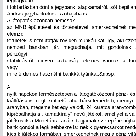
legnagyobb
titoktartásban dönt a jegybanki alapkamatról, sőt bepilla
András jegybankelnök szobájába is.
A látogatók azonban nemcsak
az MNB épületével és történetével ismerkedhetnek m
elemző
területek is bemutatják röviden munkájukat. Így, aki eze
nemzeti bankban jár, megtudhatja, mit gondolnak
pénzügyi
stabilitásról, milyen biztonsági elemek vannak a for
vagy
mire érdemes használni bankkártyánkat.&nbsp;
A
nyílt napokon természetesen a látogatóközpont pénz- és 
kiállítása is megtekinthető, ahol bárki lemérheti, mennyi
aranyban, megemelhet egy valódi, 24 karátos aranytömb
kipróbálhatja a „Kamatkirály” nevű játékot, amellyel a vá
játékosok a Monetáris Tanács tagjainak szerepébe bújha
bank gondol a legkisebbekre is: nekik gyereksarkot rend
kicsik játékos formában ismerkedhetnek meg a pénz vilá