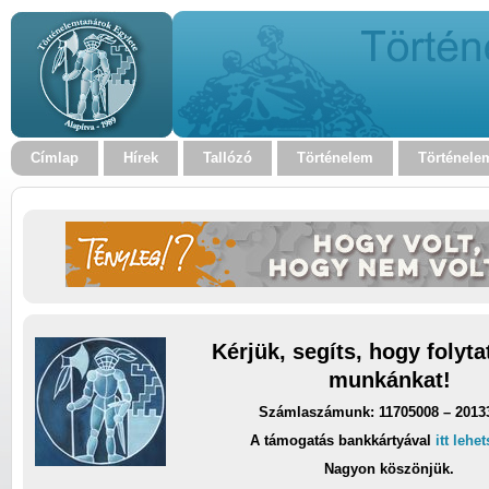
Címlap
Hírek
Tallózó
Történelem
Történele
Kérjük, segíts, hogy folyt
munkánkat!
Számlaszámunk: 11705008 – 2013
A támogatás bankkártyával
itt lehe
Nagyon köszönjük.