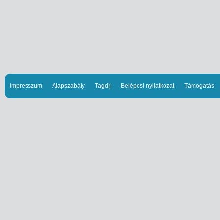
Impresszum
Alapszabály
Tagdíj
Belépési nyilatkozat
Támogatás