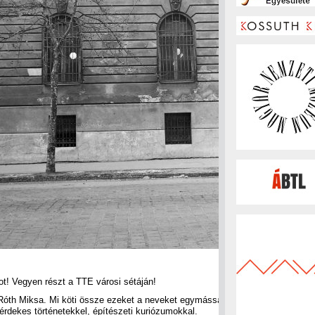
t! Vegyen részt a TTE városi sétáján!
Róth Miksa. Mi köti össze ezeket a neveket egymással? A Csikágó. Így, fone
érdekes történetekkel, építészeti kuriózumokkal.