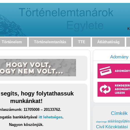
K
Történelem
Történelemtanítás
TTE
Átláthatóság
Adomány
 segíts, hogy folytathassuk
munkánkat!
laszámunk: 11705008 – 20133762.
Címkék
ogatás bankkártyával
itt lehetséges
.
aláírásgyűjtés
alapvizsga
Nagyon köszönjük.
Civil Közoktatási