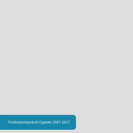
Történelemtanárok Egylete 1997-2017