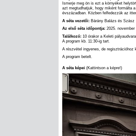
Ismerje meg ön is ezt a környéket helytö
azt megtudhatjuk, hogy miként formálta a 
évszázadban. Közben felfedezzük az itteni
A séta vezetői:
Bárány Balázs és Szász 
Az első séta időpontja:
2025. november 
Találkozó:
10 órakor a Keleti pályaudvara 
A program kb. 11:30-ig tart.
A részvétel ingyenes, de regisztrációhoz k
A program betelt.
A séta képei
(Kattintson a képre!)