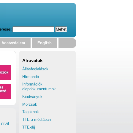
eresés:
Adatvédelem
English
Alrovatok
Állásfoglalások
Hírmondó
Információk,
alapdokumentumok
Kiadványok
Morzsák
Tagoknak
TTE a médiában
civil
TTE-díj