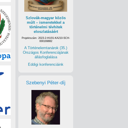
Történelemtanárok Egylete. Az egyórás időutazás során
i kofák, milyen bűnesetek történtek errefelé az elmúlt
apta ez a város a Csikágó gúnynevet. Tartson velünk!
Szlovák-magyar közös
múlt – ismeretekkel a
történelmi tévhitek
eloszlatásáért
Projektszám: 2023-2-HU01-KA210-SCH-
000169882
A Történelemtanárok (35.)
Országos Konferenciájának
állásfoglalása
Eddigi konferenciáink
Szebenyi Péter-díj