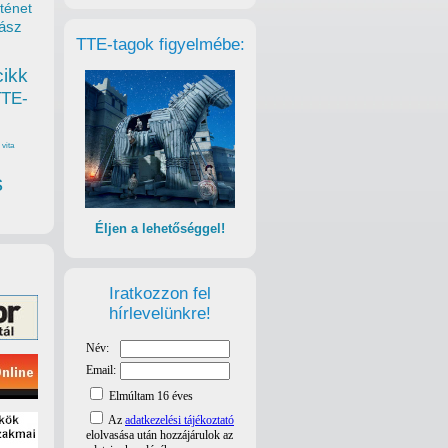
ténet
ász
TTE-tagok figyelmébe:
cikk
TTE-
vita
s
Éljen a lehetőséggel!
Iratkozzon fel
hírlevelünkre!