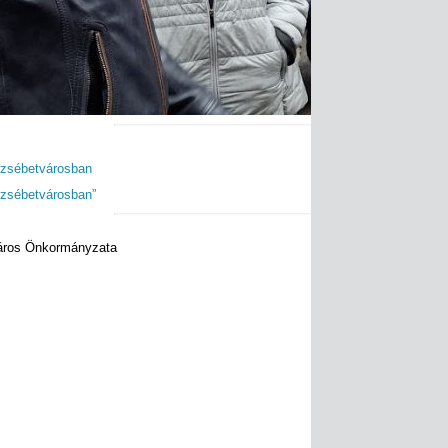
rzsébetvárosban
rzsébetvárosban”
város Önkormányzata