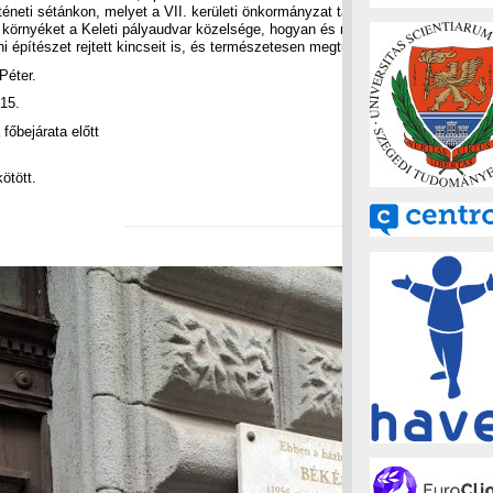
rténeti sétánkon, melyet a VII. kerületi önkormányzat támogatásával indít a 
környéket a Keleti pályaudvar közelsége, hogyan és mivel kereskedtek a hely
 építészet rejtett kincseit is, és természetesen megtudhatjuk, hogy miért k
Péter.
15.
főbejárata előtt
ötött.