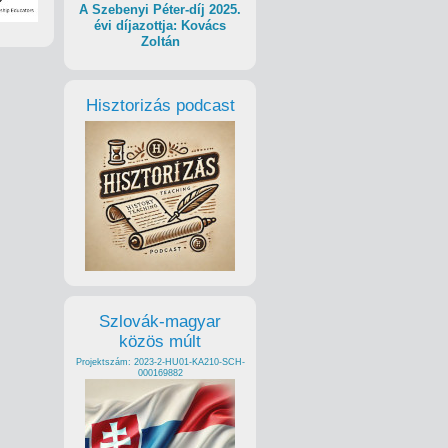
A Szebenyi Péter-díj 2025.
évi díjazottja: Kovács
Zoltán
Hisztorizás podcast
Szlovák-magyar
közös múlt
Projektszám: 2023-2-HU01-KA210-SCH-
000169882