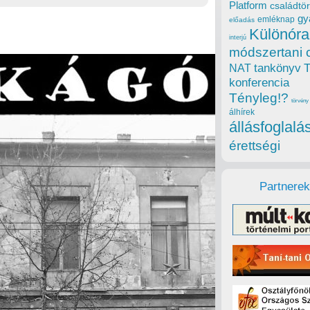
Platform
családtör
gy
emléknap
előadás
Különóra
interjú
módszertani 
tankönyv
NAT
konferencia
Tényleg!?
törvény
álhírek
állásfoglalá
érettségi
Partnerek