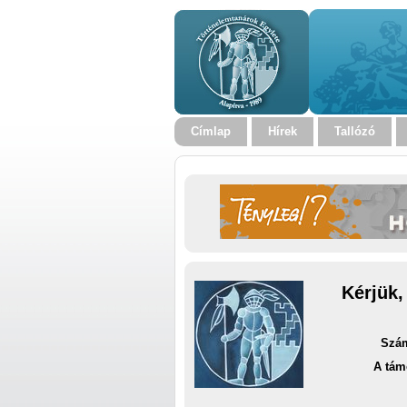
Címlap
Hírek
Tallózó
Kérjük,
Szám
A tám