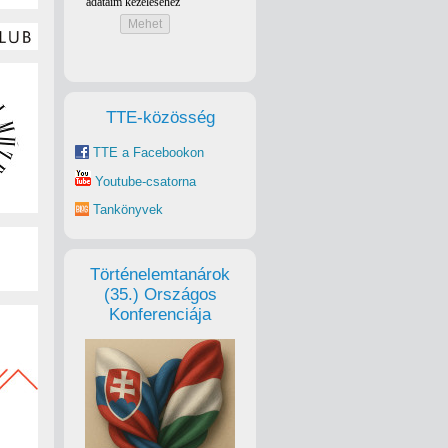
TTE-közösség
TTE a Facebookon
Youtube-csatorna
Tankönyvek
Történelemtanárok
(35.) Országos
Konferenciája
tikusan írva. Ez a környék Erzsébetváros azon szelete,