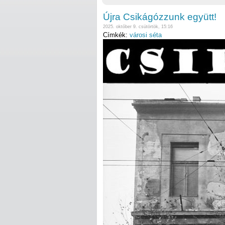
Újra Csikágózzunk együtt!
2025. október 9. csütörtök, 15:16
Címkék:
városi séta