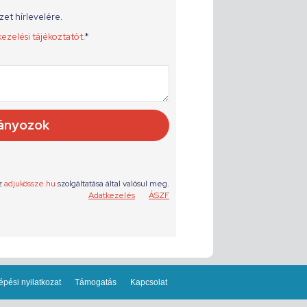
épési nyilatkozat
Támogatás
Kapcsolat