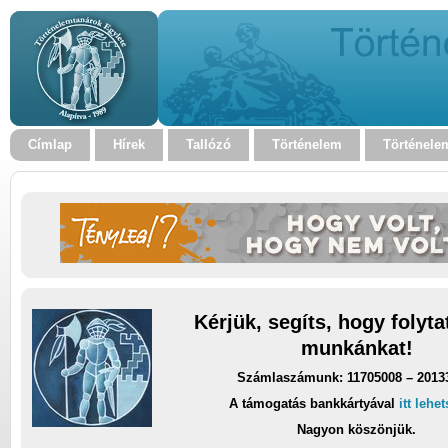
Címlap
Hírek
Tallózó
Történelem
Történele
Kérjük, segíts, hogy folyt
munkánkat!
Számlaszámunk: 11705008 – 2013
A támogatás bankkártyával
itt lehe
Nagyon köszönjük.