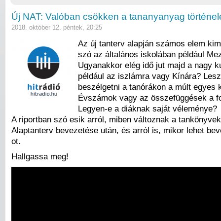
Új NAT: Valóban csökken a tananyanyag történe
2018. október 12. péntek, 20:25
Az új tanterv alapján számos elem ki
szó az általános iskolában például Me
Ugyanakkor elég idő jut majd a nagy ku
például az iszlámra vagy Kínára? Lesz
beszélgetni a tanórákon a múlt egyes 
Évszámok vagy az összefüggések a f
Legyen-e a diáknak saját véleménye?
A riportban szó esik arról, miben változnak a tankönyve
Alaptanterv bevezetése után, és arról is, mikor lehet be
ot.
Hallgassa meg!