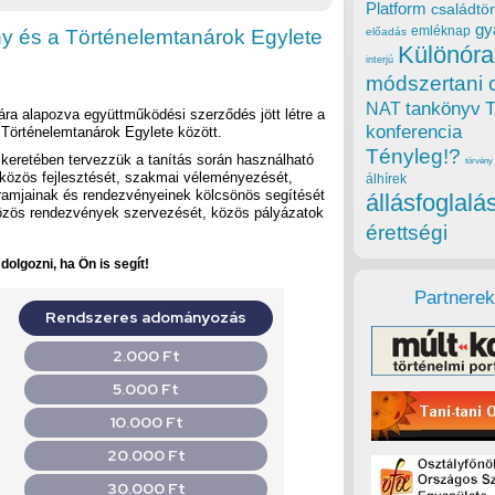
Platform
családtör
gy
emléknap
ny és a Történelemtanárok Egylete
előadás
Különóra
interjú
módszertani 
tankönyv
NAT
ra alapozva együttműködési szerződés jött létre a
konferencia
 Történelemtanárok Egylete között.
Tényleg!?
keretében tervezzük a tanítás során használható
törvény
közös fejlesztését, szakmai véleményezését,
álhírek
amjainak és rendezvényeinek kölcsönös segítését
állásfoglalá
özös rendezvények szervezését, közös pályázatok
érettségi
olgozni, ha Ön is segít!
Partnerek