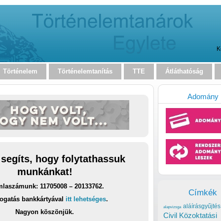
K
Történelem
Történelemtanítás
TTE
Átláthatóság
Adomány
 segíts, hogy folytathassuk
munkánkat!
laszámunk: 11705008 – 20133762.
Címkék
ogatás bankkártyával
itt lehetséges
.
aláírásgyűjtés
alapvizsga
Nagyon köszönjük.
Civil Közoktatási