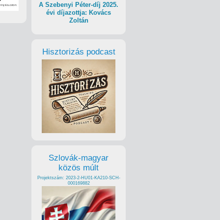
A Szebenyi Péter-díj 2025.
évi díjazottja: Kovács
Zoltán
Hisztorizás podcast
Szlovák-magyar
közös múlt
Projektszám: 2023-2-HU01-KA210-SCH-
000169882