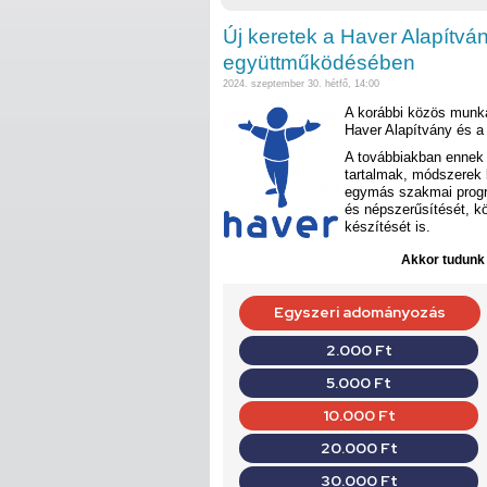
Új keretek a Haver Alapítvá
együttműködésében
2024. szeptember 30. hétfő, 14:00
A korábbi közös munká
Haver Alapítvány és a
A továbbiakban ennek 
tartalmak, módszerek 
egymás szakmai progr
és népszerűsítését, k
készítését is.
Akkor tudunk d