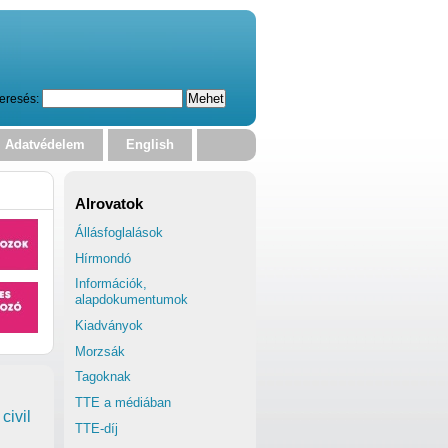
eresés:
Adatvédelem
English
Alrovatok
Állásfoglalások
Hírmondó
Információk,
alapdokumentumok
Kiadványok
Morzsák
Tagoknak
TTE a médiában
civil
TTE-díj