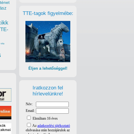
ténet
ász
TTE-tagok figyelmébe:
cikk
TTE-
vita
s
Éljen a lehetőséggel!
Iratkozzon fel
hírlevelünkre!