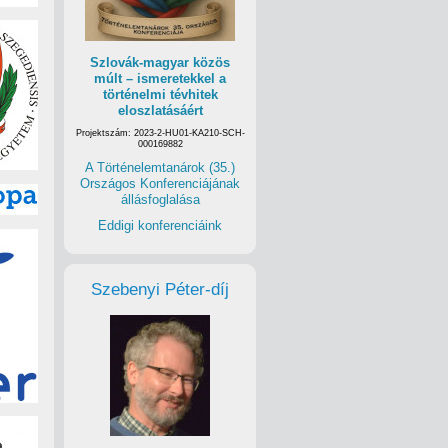
Szlovák-magyar közös
múlt – ismeretekkel a
történelmi tévhitek
eloszlatásáért
Projektszám: 2023-2-HU01-KA210-SCH-
000169882
A Történelemtanárok (35.)
Országos Konferenciájának
állásfoglalása
Eddigi konferenciáink
Szebenyi Péter-díj