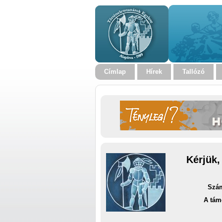
Címlap
Hírek
Tallózó
Kérjük,
Szám
A tám