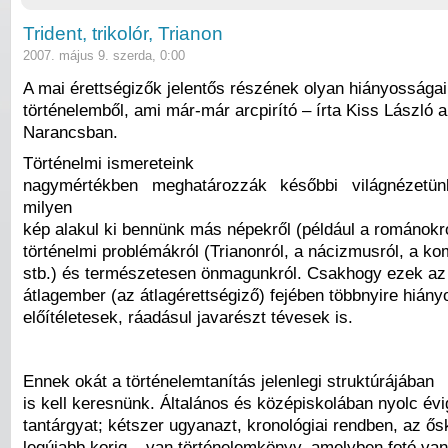
Trident, trikolór, Trianon
2007. május 9. szerda, 0:00
A mai érettségizők jelentős részének olyan hiányossága
történelemből, ami már-már arcpirító – írta Kiss László 
Narancsban.
Történelmi ismereteink
nagymértékben meghatározzák későbbi világnézetün
milyen
kép alakul ki bennünk más népekről (például a románokr
történelmi problémákról (Trianonról, a nácizmusról, a 
stb.) és természetesen önmagunkról. Csakhogy ezek az
átlagember (az átlagérettségiző) fejében többnyire hiány
előítéletesek, ráadásul javarészt tévesek is.
Ennek okát a történelemtanítás jelenlegi struktúrájában
is kell keresnünk. Általános és középiskolában nyolc évi
tantárgyat; kétszer ugyanazt, kronológiai rendben, az ősk
legújabb korig – van történelemkönyv, amelyben fotó va