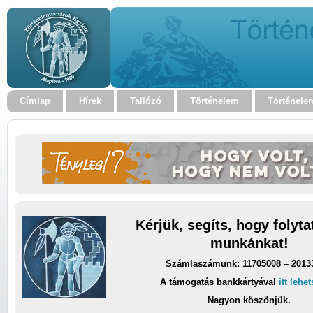
Címlap
Hírek
Tallózó
Történelem
Történele
Kérjük, segíts, hogy folyt
munkánkat!
Számlaszámunk: 11705008 – 2013
A támogatás bankkártyával
itt lehe
Nagyon köszönjük.