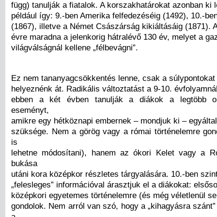
függ) tanulják a fiatalok. A korszakhatárokat azonban ki l
például így: 9.-ben Amerika felfedezéséig (1492), 10.-be
(1867), illetve a Német Császárság kikiáltásáig (1871). A
évre maradna a jelenkorig hátralévő 130 év, melyet a ga
világválságnál kellene „félbevágni”.
Ez nem tananyagcsökkentés lenne, csak a súlypontokat
helyeznénk át. Radikális változtatást a 9-10. évfolyamná
ebben a két évben tanulják a diákok a legtöbb ol
eseményt,
amikre egy hétköznapi embernek – mondjuk ki – egyálta
szüksége. Nem a görög vagy a római történelemre gon
is
lehetne módosítani), hanem az ókori Kelet vagy a R
bukása
utáni kora középkor részletes tárgyalására. 10.-ben szin
„felesleges” információval árasztjuk el a diákokat: elsős
középkori egyetemes történelemre (és még véletlenül s
gondolok. Nem arról van szó, hogy a „kihagyásra szánt”
a