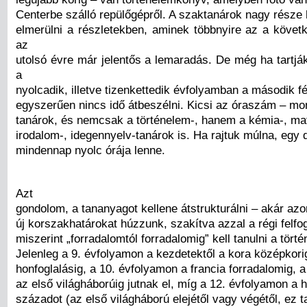
Centerbe szálló repülőgépről. A szaktanárok nagy része
elmerülni a részletekben, aminek többnyire az a köve
az
utolsó évre már jelentős a lemaradás. De még ha tartják
a
nyolcadik, illetve tizenkettedik évfolyamban a második f
egyszerűen nincs idő átbeszélni. Kicsi az óraszám – mo
tanárok, és nemcsak a történelem-, hanem a kémia-, ma
irodalom-, idegennyelv-tanárok is. Ha rajtuk múlna, egy 
mindennap nyolc órája lenne.
Azt
gondolom, a tananyagot kellene átstrukturálni – akár az
új korszakhatárokat húzzunk, szakítva azzal a régi felfo
miszerint „forradalomtól forradalomig” kell tanulni a törté
Jelenleg a 9. évfolyamon a kezdetektől a kora középkorig,
honfoglalásig, a 10. évfolyamon a francia forradalomig, 
az első világháborúig jutnak el, míg a 12. évfolyamon a 
századot (az első világháború elejétől vagy végétől, ez 