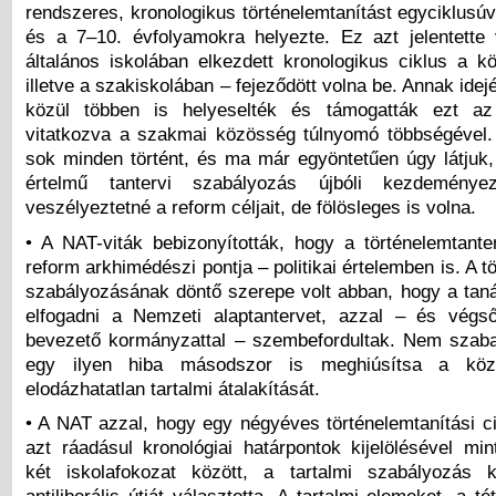
rendszeres, kronologikus történelemtanítást egyciklusúv
és a 7–10. évfolyamokra helyezte. Ez azt jelentette
általános iskolában elkezdett kronologikus ciklus a k
illetve a szakiskolában – fejeződött volna be. Annak idejé
közül többen is helyeselték és támogatták ezt az
vitatkozva a szakmai közösség túlnyomó többségével
sok minden történt, és ma már egyöntetűen úgy látjuk,
értelmű tantervi szabályozás újbóli kezdemény
veszélyeztetné a reform céljait, de fölösleges is volna.
• A NAT-viták bebizonyították, hogy a történelemtante
reform arkhimédészi pontja – politikai értelemben is. A t
szabályozásának döntő szerepe volt abban, hogy a tan
elfogadni a Nemzeti alaptantervet, azzal – és végs
bevezető kormányzattal – szembefordultak. Nem szab
egy ilyen hiba másodszor is meghiúsítsa a köz
elodázhatatlan tartalmi átalakítását.
• A NAT azzal, hogy egy négyéves történelemtanítási cik
azt ráadásul kronológiai határpontok kijelölésével min
két iskolafokozat között, a tartalmi szabályozás k