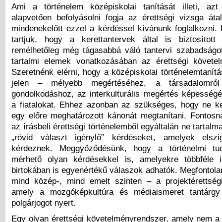
Ami a történelem középiskolai tanítását illeti, az
alapvetően befolyásolni fogja az érettségi vizsga átal
mindenekelőtt ezzel a kérdéssel kívánunk foglalkozni.
tartjuk, hogy a kerettantervek által is biztosítot
remélhetőleg még tágasabbá váló tantervi szabadságot 
tartalmi elemek vonatkozásában az érettségi követe
Szeretnénk elérni, hogy a középiskolai történelemtanít
jelen – mélyebb megértéséhez, a társadalomról 
gondolkodáshoz, az interkulturális megértés képesség
a fiatalokat. Ehhez azonban az szükséges, hogy ne ke
egy előre meghatározott kánonát megtanítani. Fontosna
az írásbeli érettségi történelemből egyáltalán ne tartalm
„rövid választ igénylő” kérdéseket, amelyek elszig
kérdeznek. Meggyőződésünk, hogy a történelmi tud
mérhető olyan kérdésekkel is, amelyekre többféle i
birtokában is egyenértékű válaszok adhatók. Megfontola
mind közép-, mind emelt szinten – a projektérettségi
amely a mozgóképkultúra és médiaismeret tantárg
polgárjogot nyert.
Egy olyan érettségi követelményrendszer, amely nem a