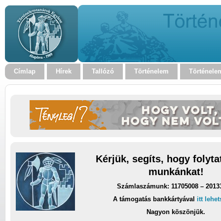
Címlap
Hírek
Tallózó
Történelem
Történele
Kérjük, segíts, hogy folyt
munkánkat!
Számlaszámunk: 11705008 – 2013
A támogatás bankkártyával
itt lehe
Nagyon köszönjük.