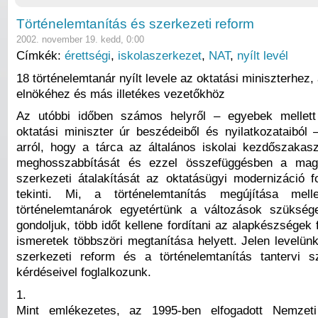
Történelemtanítás és szerkezeti reform
2002. november 19. kedd, 0:00
Címkék:
érettségi
,
iskolaszerkezet
,
NAT
,
nyílt levél
18 történelemtanár nyílt levele az oktatási miniszterhez
elnökéhez és más illetékes vezetőkhöz
Az utóbbi időben számos helyről – egyebek mellett
oktatási miniszter úr beszédeiből és nyilatkozataiból 
arról, hogy a tárca az általános iskolai kezdőszakas
meghosszabbítását és ezzel összefüggésben a mag
szerkezeti átalakítását az oktatásügyi modernizáció 
tekinti. Mi, a történelemtanítás megújítása mellet
történelemtanárok egyetértünk a változások szükség
gondoljuk, több időt kellene fordítani az alapkészségek 
ismeretek többszöri megtanítása helyett. Jelen levelün
szerkezeti reform és a történelemtanítás tantervi 
kérdéseivel foglalkozunk.
1.
Mint emlékezetes, az 1995-ben elfogadott Nemzeti