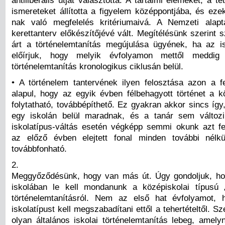
antiliberális útját választotta. A tartalmi elemeket, a té
ismereteket állította a figyelem középpontjába, és eze
nak való megfelelés kritériumaivá. A Nemzeti alapt
kerettanterv előkészítőjévé vált. Megítélésünk szerint 
árt a történelemtanítás megújulása ügyének, ha az 
előírjuk, hogy melyik évfolyamon mettől meddig 
történelemtanítás kronologikus ciklusán belül.
• A történelem tantervének ilyen felosztása azon a fe
alapul, hogy az egyik évben félbehagyott történet a 
folytatható, továbbépíthető. Ez gyakran akkor sincs íg
egy iskolán belül maradnak, és a tanár sem változi
iskolatípus-váltás esetén végképp semmi okunk azt fel
az előző évben elejtett fonal minden további nélkü
továbbfonható.
2.
Meggyőződésünk, hogy van más út. Úgy gondoljuk, ho
iskolában le kell mondanunk a középiskolai típusú 
történelemtanításról. Nem az első hat évfolyamot, 
iskolatípust kell megszabadítani ettől a tehertételtől. S
olyan általános iskolai történelemtanítás lebeg, amely