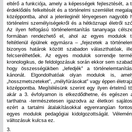
eltérő a funkciója, amely a képességek fejlesztését, a t
érdeklődés felkeltését és a történelmi szemlélet megalap
középpontba, ahol a jelenleginél lényegesen nagyobb 
történelmi személyiségekről és a hétköznapi életről szó
Az ilyen felfogású történelemtanítás tananyaga célsz
formában rendezhető el, ahol az egyes modulok t
feltétlenül épülnek egymásra – „fejezetek a történele
bizonyos határok között szabadon választhatóak, il
felcserélhetőek. Az egyes modulok sorrendje termé
kronologikus, de feldolgozásuk során ekkor sem szabad 
hogy összességükben „lefedjék” a történelemtanít
kánonát. Elgondolhatóak olyan modulok is, amely
„hosszmetszeteket”, „mélyfúrásokat” vagy éppen életrajz
középpontba. Megítélésünk szerint egy ilyen értelmű tö
akár a 3. évfolyamon is elkezdődhetne, és egészen 
tarthatna -természetesen igazodva az életkori saját
ezért a tartalmi átalakításokkal egyenrangúan fonto
egyes modulok pedagógiai kidolgozottságát. Vélemén
változásuk kulcsa ez.
3.