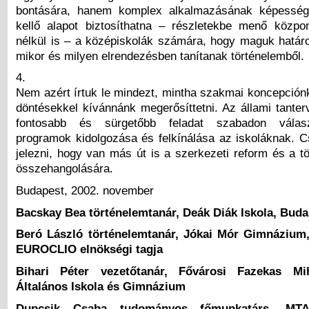
bontására, hanem komplex alkalmazásának képességé
kellő alapot biztosíthatna – részletekbe menő közpo
nélkül is – a középiskolák számára, hogy maguk határ
mikor és milyen elrendezésben tanítanak történelemből.
4.
Nem azért írtuk le mindezt, mintha szakmai koncepciónk
döntésekkel kívánnánk megerősíttetni. Az állami tanter
fontosabb és sürgetőbb feladat szabadon választ
programok kidolgozása és felkínálása az iskoláknak. C
jelezni, hogy van más út is a szerkezeti reform és a t
összehangolására.
Budapest, 2002. november
Bacskay Bea történelemtanár, Deák Diák Iskola, Buda
Beró László történelemtanár, Jókai Mór Gimnáziu
EUROCLIO elnökségi tagja
Bihari Péter vezetőtanár, Fővárosi Fazekas Mi
Általános Iskola és Gimnázium
Dupcsik Csaba tudományos főmunkatárs, MTA 