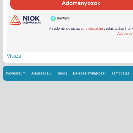
Vissza
Impresszum
Alapszabály
Tagdíj
Belépési nyilatkozat
Támogatás