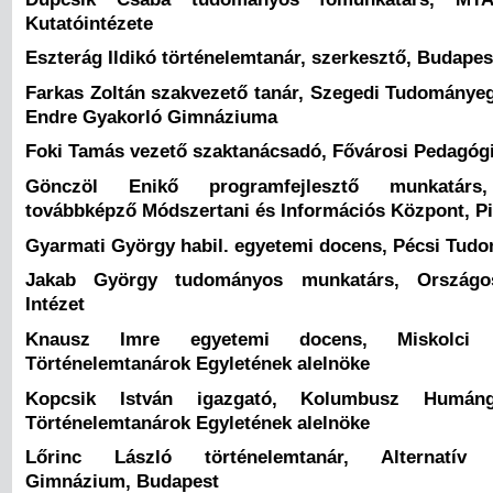
Kutatóintézete
Eszterág Ildikó történelemtanár, szerkesztő, Budapes
Farkas Zoltán szakvezető tanár, Szegedi Tudománye
Endre Gyakorló Gimnáziuma
Foki Tamás vezető szaktanácsadó, Fővárosi Pedagógia
Gönczöl Enikő programfejlesztő munkatárs
továbbképző Módszertani és Információs Központ, Pi
Gyarmati György habil. egyetemi docens, Pécsi Tu
Jakab György tudományos munkatárs, Országos
Intézet
Knausz Imre egyetemi docens, Miskolci
Történelemtanárok Egyletének alelnöke
Kopcsik István igazgató, Kolumbusz Humán
Történelemtanárok Egyletének alelnöke
Lőrinc László történelemtanár, Alternatív 
Gimnázium, Budapest