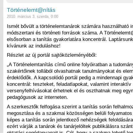
Történelemt@nítás
2010. március 3. szerda, 0:00
Ismét bővült a történelemtanárok számára használható i
módszertani és történeti források száma. A Történelemt
elsősorban a tanítás gyakorlatára koncentrál. Laptársun
kívánunk az induláshoz!
Részlet az új portál sajtóközleményéből:
„A Történelemtanítás című online folyóiratban a tudomán
szakértőinek tollából olvashatnak tanulmányokat és ele
érdeklődők. A kapcsolódó portál pedig a mindennapi gyak
koncentrál: teszteket, feladatlapokat, valamint interaktív
versenyfelhívásokat érhetnek el és oszthatnak meg egy
pedagógusok az interneten.
A szerkesztők felfogása szerint a tanítás során felhalmo
megosztása és a szakmai közösségen belüli folyamatos
képes a tanítás során jelentkező nehézségek feloldásár
ezért várják a tanárok és tanárjelöltek publikálásra szánt
oktatási segédanyagait is. Cél, hogy a szakma lehető le