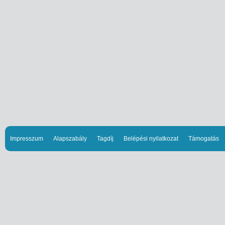
Impresszum
Alapszabály
Tagdíj
Belépési nyilatkozat
Támogatás