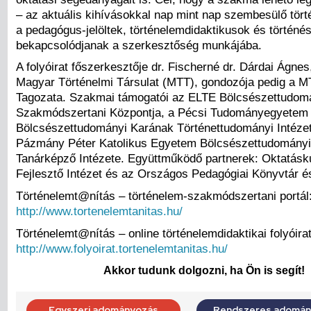
– az aktuális kihívásokkal nap mint nap szembesülő tör
a pedagógus-jelöltek, történelemdidaktikusok és történé
bekapcsolódjanak a szerkesztőség munkájába.
A folyóirat főszerkesztője dr. Fischerné dr. Dárdai Ágnes
Magyar Történelmi Társulat (MTT), gondozója pedig a M
Tagozata. Szakmai támogatói az ELTE Bölcsészettudom
Szakmódszertani Központja, a Pécsi Tudományegyetem
Bölcsészettudományi Karának Történettudományi Intézet
Pázmány Péter Katolikus Egyetem Bölcsészettudomány
Tanárképző Intézete. Együttműködő partnerek: Oktatásk
Fejlesztő Intézet és az Országos Pedagógiai Könyvtár 
Történelemt@nítás – történelem-szakmódszertani portál
http://www.tortenelemtanitas.hu/
Történelemt@nítás – online történelemdidaktikai folyóirat
http://www.folyoirat.tortenelemtanitas.hu/
Akkor tudunk dolgozni, ha Ön is segít!