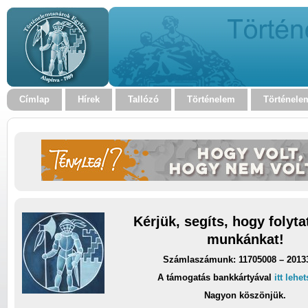
Címlap
Hírek
Tallózó
Történelem
Történele
Kérjük, segíts, hogy folyt
munkánkat!
Számlaszámunk: 11705008 – 2013
A támogatás bankkártyával
itt lehe
Nagyon köszönjük.