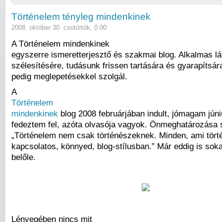
Történelem tényleg mindenkinek
2008. október 30. csütörtök, 0:00
A Történelem mindenkinek
egyszerre ismeretterjesztő és szakmai blog. Alkalmas l
szélesítésére, tudásunk frissen tartására és gyarapítsára
pedig meglepetésekkel szolgál.
A
Történelem
mindenkinek
blog 2008 februárjában indult, jómagam jún
fedeztem fel, azóta olvasója vagyok. Önmeghatározása s
„Történelem nem csak történészeknek. Minden, ami tört
kapcsolatos, könnyed, blog-stílusban.” Már eddig is sok
belőle.
Lényegében nincs mit