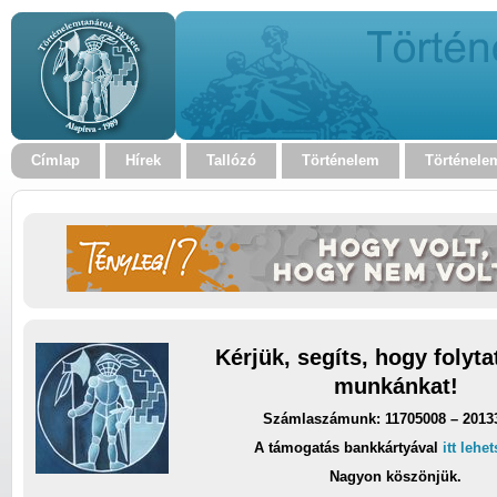
Címlap
Hírek
Tallózó
Történelem
Történele
Kérjük, segíts, hogy folyt
munkánkat!
Számlaszámunk: 11705008 – 2013
A támogatás bankkártyával
itt lehe
Nagyon köszönjük.