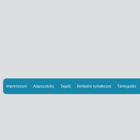
Impresszum
Alapszabály
Tagdíj
Belépési nyilatkozat
Támogatás