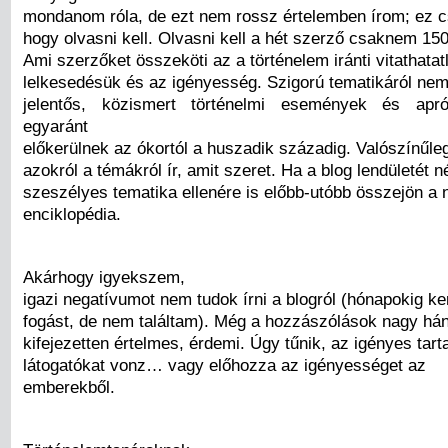
mondanom róla, de ezt nem rossz értelemben írom; ez csa
hogy olvasni kell. Olvasni kell a hét szerző csaknem 15
Ami szerzőket összeköti az a történelem iránti vitathatat
lelkesedésük és az igényesség. Szigorú tematikáról nem
jelentős, közismert történelmi események és ap
egyaránt
előkerülnek az ókortól a huszadik századig. Valószínűle
azokról a témákról ír, amit szeret. Ha a blog lendületét 
szeszélyes tematika ellenére is előbb-utóbb összejön a 
enciklopédia.
Akárhogy igyekszem,
igazi negatívumot nem tudok írni a blogról (hónapokig ke
fogást, de nem találtam). Még a hozzászólások nagy há
kifejezetten értelmes, érdemi. Úgy tűnik, az igényes tar
látogatókat vonz… vagy előhozza az igényességet az
emberekből.